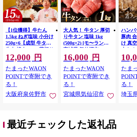
【1位獲得】牛たん
大人気！ 牛タン 厚切
ハンバー
1.5kg ねぎ塩味 小分け
り牛タン 塩味 1kg
豚肉 
250g×6【成型 牛タン
(500g×2) [モ〜ランド
け 真
牛肉 焼肉 BBQ 薄切り
宮城県 気仙沼市
大きめ
12,000
16,000
10,
ぎゅうたん スライス
20564660] 肉 牛肉 精肉
保存料
円
円
訳あり サイズ不揃
牛たん 牛タン塩 牛た
淡路島
たまったWAON
たまったWAON
たまっ
い】 G4721
ん塩 冷凍 焼肉 BBQ ア
ポーク 
ウトドア バーベキュ
き肉 
POINTで寄附でき
POINTで寄附でき
POI
ー 厚切り タン
ず 惣
る！
る！
る！
まみ 
大阪府泉佐野市
宮城県気仙沼市
埼玉
んのお
お中元
贈答
最近チェックした返礼品