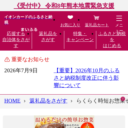
《受付中》 令和8年熊本地震緊急支援
イオンカードのふるさと納
税
お気に入り
返礼品カート
メニ
ュー
応援する
返礼品を
特集・
ふるさと納税
自治体をさが
さがす
キャンペーン
を
す
はじめる
重要なお知らせ
2026年7月9日
【重要】2026年10月のふる
さと納税制度改正に伴う影
響について
HOME
返礼品をさがす
らくらく時短お惣菜