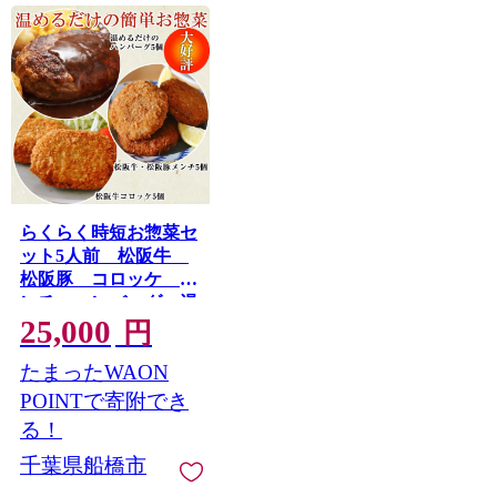
らくらく時短お惣菜セ
ット5人前 松阪牛
松阪豚 コロッケ メ
ンチ ハンバーグ 湯
25,000
煎 A5ランク 雌
円
牛 焼肉やまと やま
たまったWAON
とダイニング
POINTで寄附でき
る！
千葉県船橋市