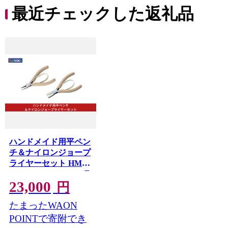
便利 
最近チェックした返礼品
コ ト
ー 人
ハンドメイド用平ペン
チ＆ナイロンジョープ
ライヤーセット HM-
03BG HM-04BG BG ラ
23,000
イトベージュ クラフ
円
ト ハンドメイド アク
たまったWAON
セサリー 燕三条製
[3.peaks(スリーピーク
POINTで寄附でき
ス)]【023S099】