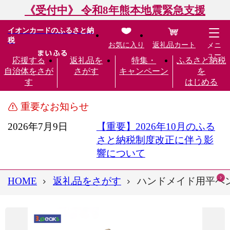
《受付中》 令和8年熊本地震緊急支援
イオンカードのふるさと納
税
お気に入り
返礼品カート
メニ
ュー
応援する
返礼品を
特集・
ふるさと納税
自治体をさが
さがす
キャンペーン
を
す
はじめる
重要なお知らせ
2026年7月9日
【重要】2026年10月のふる
さと納税制度改正に伴う影
響について
HOME
返礼品をさがす
ハンドメイド用平ペンチ＆