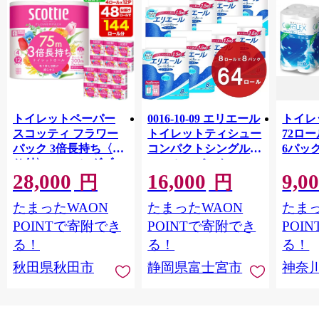
トイレットペーパー
0016-10-09 エリエール
トイレ
スコッティ フラワー
トイレットティシュー
72ロール
パック 3倍長持ち〈香
コンパクトシングル 8
6パック
り付〉4ロール(ダブ
ロール×8パック 64ロ
100m
28,000
16,000
9,0
ル)×12パック 日用品
ール 1.5倍巻 82.5m
FSC
円
円
最短翌日発送 [スコッ
トイレットペーパー
長巻タ
たまったWAON
たまったWAON
たまっ
ティ フラワーパック
シングル パルプ100％
100％
トイレットペーパー
香りつき 日用品 消耗
防災 
POINTで寄附でき
POINTで寄附でき
POI
日本製紙クレシア] 秋
品 備蓄
ペーパ
る！
る！
る！
田県秋田市
川県 
秋田県秋田市
静岡県富士宮市
神奈
トペー
活雑貨
れっと
ち 長