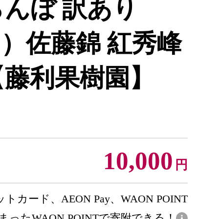
らんぼ 訳あり
g×2）佐藤錦 紅秀峰
【藤利果樹園】
10,000
円
トカード、AEON Pay、WAON POINT
まったWAON POINTで寄附できる！