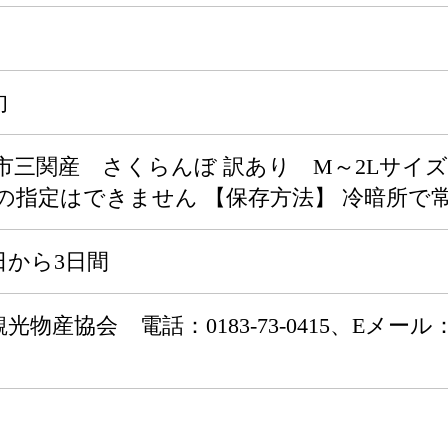
旬
市三関産 さくらんぼ 訳あり M～2Lサイズ混
の指定はできません 【保存方法】 冷暗所で
日から3日間
協会 電話：0183-73-0415、Eメール：yukank