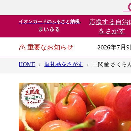
《
応援する
自治
イオンカードのふるさと納税
をさがす
重要なお知らせ
2026年7月
HOME
返礼品をさがす
三関産 さくらんぼ