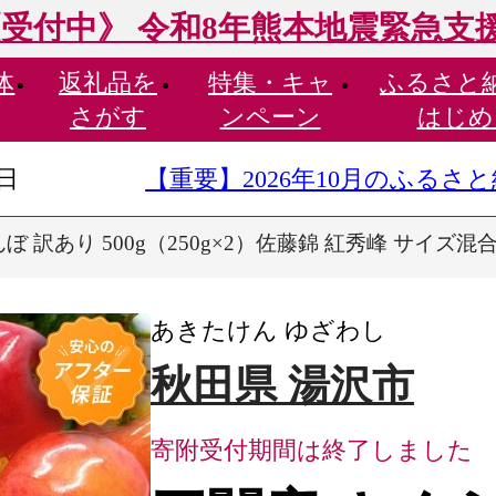
受付中》 令和8年熊本地震緊急支
体
返礼品を
特集・
キャ
ふるさと
さがす
ンペーン
はじめ
9日
【重要】2026年10月のふる
 訳あり 500g（250g×2）佐藤錦 紅秀峰 サイズ混合 
あきたけん ゆざわし
秋田県 湯沢市
寄附受付期間は終了しました