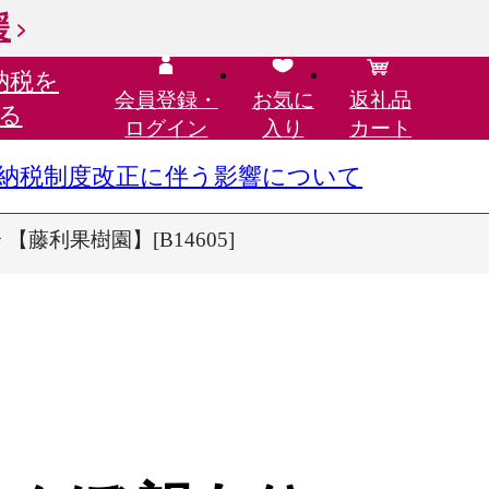
援
納税を
会員登録・
お気に
返礼品
る
ログイン
入り
カート
さと納税制度改正に伴う影響について
【藤利果樹園】[B14605]