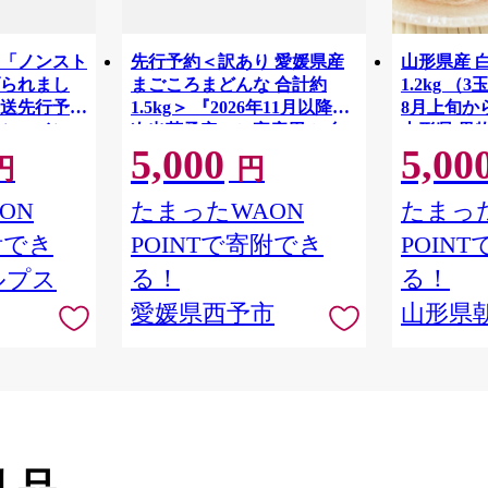
「ノンスト
先行予約＜訳あり 愛媛県産
山形県産 
られまし
まごころまどんな 合計約
1.2kg （
発送先行予約
1.5kg＞ 『2026年11月以降順
8月上旬か
シャインマ
次出荷予定』ご家庭用 ご自
山形県 果物
5,000
5,00
上（2～3
宅用 紅まどんな マドンナ お
もも 夏 送
円
円
送
試し わけあり 果物 柑橘 フル
ーツ 高級 国産 濃厚 果汁 産
ON
たまったWAON
たまった
地直送 ミヤモトオレンジガ
附でき
POINTで寄附でき
POIN
ーデン 愛媛県 西予市【常
温】
る！
る！
ルプス
愛媛県西予市
山形県