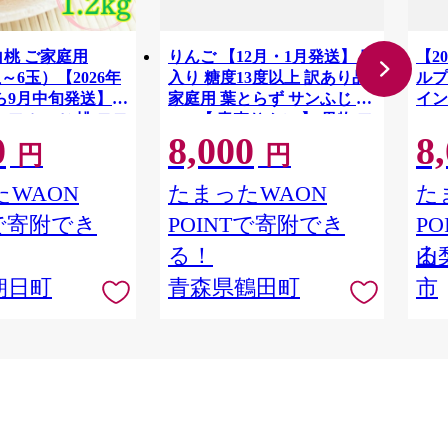
白桃 ご家庭用
りんご 【12月・1月発送】 蜜
【2
3玉～6玉）【2026年
入り 糖度13度以上 訳あり品
ルプ
ら9月中旬発送】
家庭用 葉とらず サンふじ 約
イン
 フルーツ 桃 モモ
3kg 【 青森りんご 】 果物 フ
1.
0
8,000
8
ALP
料無料
ルーツ 産地直送 糖度測定 褐
円
円
変 チェック 贈り物 年末 挨拶
WAON
たまったWAON
た
Tで寄附でき
POINTで寄附でき
P
る！
る
山
朝日町
青森県鶴田町
市