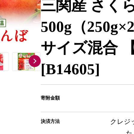
三関産 さく
500g（250
サイズ混合 
[B14605]
寄附金額
クレジッ
決済方法
た