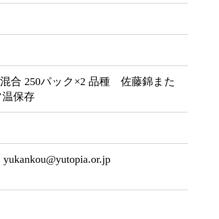
合 250パック×2 品種 佐藤錦また
常温保存
ou@yutopia.or.jp