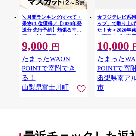
＼月間ランキング(すべて・
★フジテレビ系列
果物)１位獲得／【2026年発
ップ」で取り上げ
送分 先行予約】頬張る幸福
た！★＜2026年
感 〜緑の宝石・ シャイン
＞南アルプス市産
9,000
10,000
マスカット 〜 １ｋｇ以上
スカット1.2kg以
円
（２〜３房） フルーツ 山梨
房） クール便発
ALPAG007
県産 果物 くだもの シャイン
たまったWAON
たまったWA
マスカット ぶどう ブドウ 葡
POINTで寄附でき
POINTで寄
萄 大粒 種なし 先行予約 富士
川町 10000円 一万円 9000円
る！
る！
山梨県南ア
九千円
山梨県富士川町
市