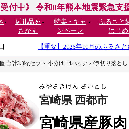
受付中》 令和8年熊本地震緊急支
体
返礼品を
特集・
キャ
ふるさと
さがす
ンペーン
はじめ
9日
【重要】2026年10月のふる
種 合計3.8kgセット 小分け 14パック バラ切り落とし 
みやざきけん さいとし
宮崎県 西都市
宮崎県産豚肉 4