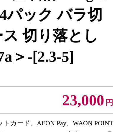
14パック バラ切
ース 切り落とし
＞-[2.3-5]
23,000
円
トカード、AEON Pay、WAON POINT