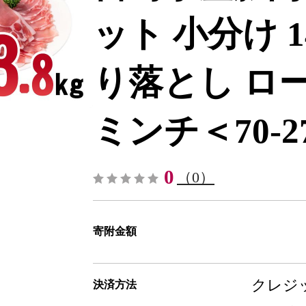
ット 小分け 
り落とし ロ
ミンチ＜70-27a
0
（0）
寄附金額
クレジッ
決済方法