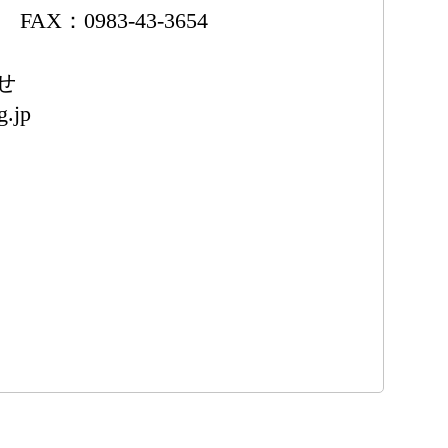
4 FAX：0983-43-3654
せ
g.jp