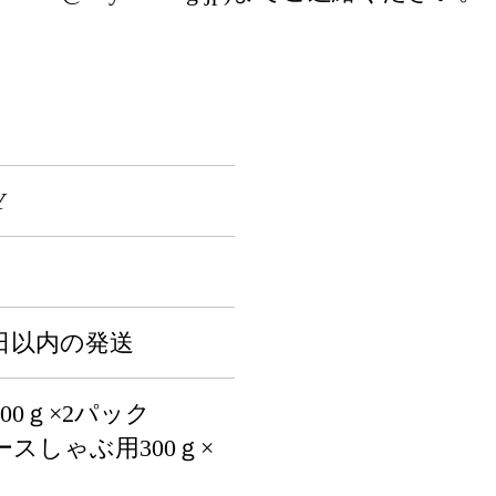
Y
日以内の発送
00ｇ×2パック
スしゃぶ用300ｇ×