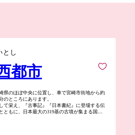
いとし
 西都市
崎県のほぼ中央に位置し、車で宮崎市街地から約
0分のところにあります。
して栄え、『古事記』『日本書紀』に登場する伝
とともに、日本最大の319基の古墳が集まる国の
とばる）古墳群」や、天正遣欧少年使節の正使と
た伊東マンショが誕生した国の史跡「都於郡（と
など歴史ロマンあふれるまちです。