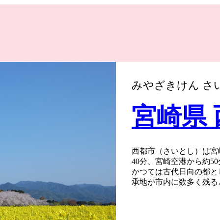
みやざきけん さ
宮崎県
西都市（さいとし）は宮
40分、宮崎空港から約5
かつては古代日向の都と
承地が市内に数多く残る
特別史跡「西都原（さい
してローマ法王に謁見し
のこおり）城跡」がある