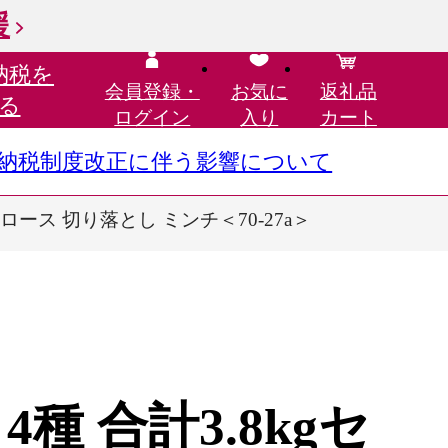
援
納税を
会員登録・
お気に
返礼品
る
ログイン
入り
カート
さと納税制度改正に伴う影響について
ロース 切り落とし ミンチ＜70-27a＞
種 合計3.8kgセ