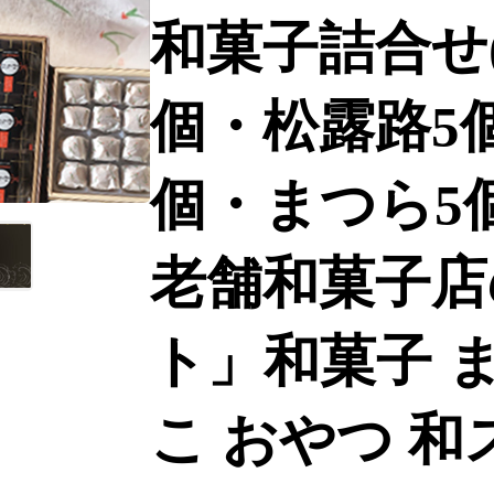
和菓子詰合せ
個・松露路5
個・まつら5個
老舗和菓子店
ト」和菓子 
こ おやつ 和