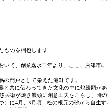
たものを梱包します
おいて、創業嘉永三年より、ここ、唐津市にて
易の門戸として栄えた港町です。
器と共に伝わってきた文化の中に焼饅頭があ
惣兵衛が焼き饅頭に創意工夫をこらし、時の
つ）に4月、5月頃、松の根元の砂から自生す