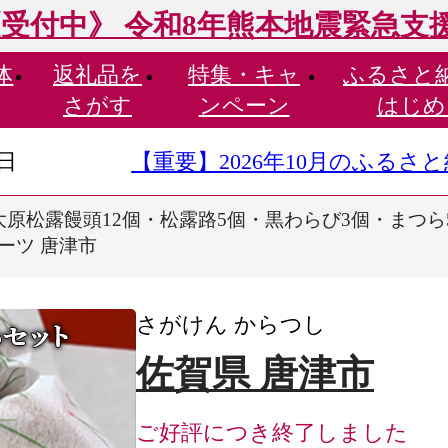
受付中》 令和8年熊本地震緊急支
体
返礼品を
特集・
キャ
ふるさと
さがす
ンペーン
はじめ
9日
【重要】2026年10月のふる
大原松露饅頭12個・松露路5個・黒わらび3個・まつら5
ーツ 唐津市
さがけん からつし
佐賀県 唐津市
ご好評につき終了しました