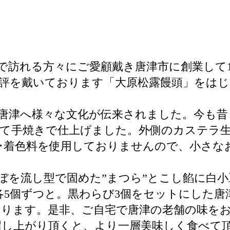
で訪れる方々にご愛顧戴き唐津市に創業して1
評を戴いております「大原松露饅頭」をはじ
唐津へ様々な文化が伝来されました。今も昔
て手焼きで仕上げました。外側のカステラ
･着色料を使用しておりませんので、小さな
てぼを流し型で固めた”まつら”とこし餡に白
、各5個ずつと。黒わらび3個をセットにした
おります。是非、ご自宅で唐津の老舗の味を
召し上がり頂くと、より一層美味しく食べて