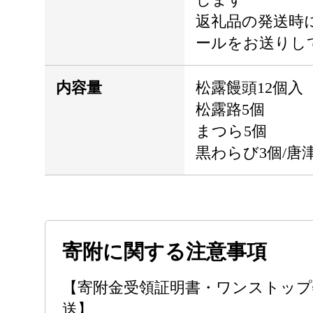
返礼品の発送時
ールをお送りし
内容量
松露饅頭12個入
松露路5個
まつら5個
黒わらび3個/唐
寄附に関する注意事項
【寄附金受領証明書・ワンストップ
送】