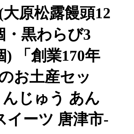
(大原松露饅頭12
個・黒わらび3
) 「創業170年
のお土産セッ
まんじゅう あん
スイーツ 唐津市-