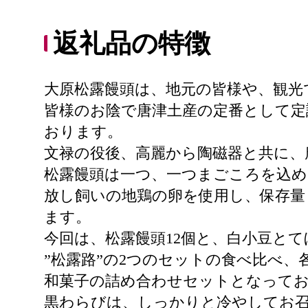
返礼品の特徴
大原松露饅頭は、地元の皆様や、観光
皆様のお陰で唐津土産の定番として定
おります。
文禄の役後、高麗から陶磁器と共に、
松露饅頭は一つ、一つまごころを込め
放し飼いの地鶏の卵を使用し、保存量
ます。
今回は、松露饅頭12個と、白小豆と
”松露路”の2つのセットの食べ比べ
和菓子の詰め合わせセットとなって
黒わらびは、しっかりと冷やしてお