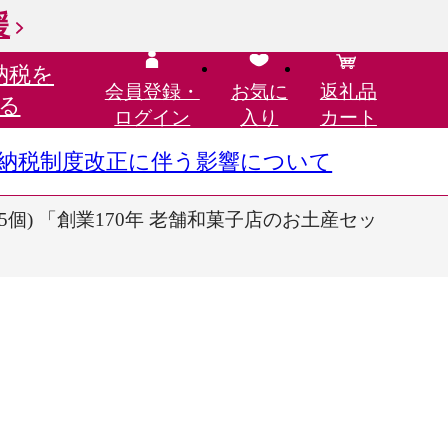
援
納税を
会員登録・
お気に
返礼品
る
ログイン
入り
カート
さと納税制度改正に伴う影響について
個) 「創業170年 老舗和菓子店のお土産セッ