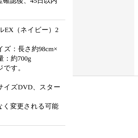
確認後、45日以内
ルEX（ネイビー）2
ズ：長さ約98cm×
量：約700g
ジです。
サイズDVD、スター
なく変更される可能