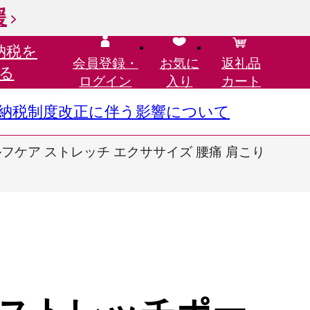
援
納税を
会員登録・
お気に
返礼品
る
ログイン
入り
カート
さと納税制度改正に伴う影響について
ルフケア ストレッチ エクササイズ 腰痛 肩こり