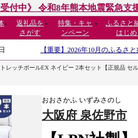
受付中》 令和8年熊本地震緊急支
体
返礼品を
特集・
キャ
ふるさと
さがす
ンペーン
はじめ
9日
【重要】2026年10月のふる
ストレッチポールEX ネイビー 2本セット【正規品 セ
おおさかふ いずみさのし
大阪府 泉佐野市