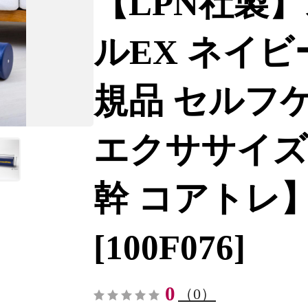
【LPN社製
ルEX ネイビ
規品 セルフ
エクササイズ 
幹 コアトレ】 1
[100F076]
0
（0）