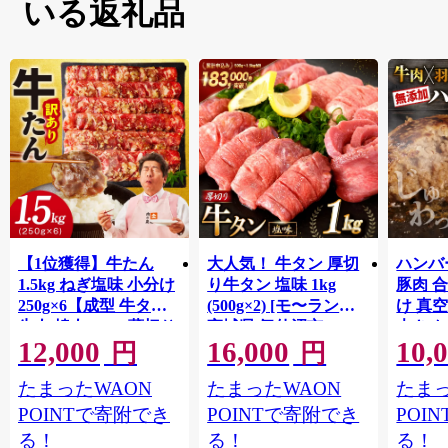
いる返礼品
【1位獲得】牛たん
大人気！ 牛タン 厚切
ハンバー
1.5kg ねぎ塩味 小分け
り牛タン 塩味 1kg
豚肉 
250g×6【成型 牛タン
(500g×2) [モ〜ランド
け 真
牛肉 焼肉 BBQ 薄切り
宮城県 気仙沼市
大きめ
12,000
16,000
10,
ぎゅうたん スライス
20564660] 肉 牛肉 精肉
保存料
円
円
訳あり サイズ不揃
牛たん 牛タン塩 牛た
淡路島
たまったWAON
たまったWAON
たまっ
い】 G4721
ん塩 冷凍 焼肉 BBQ ア
ポーク 
ウトドア バーベキュ
き肉 
POINTで寄附でき
POINTで寄附でき
POI
ー 厚切り タン
ず 惣
る！
る！
る！