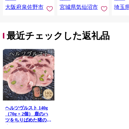
まみ 
大阪府泉佐野市
宮城県気仙沼市
埼玉
んのお
お中元
贈答
最近チェックした返礼品
ヘルツヴルスト 140g
（70g × 2個） 鹿のハ
ツをちりばめた猪のハ
ム