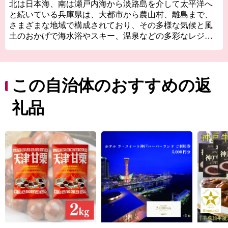
北は日本海、南は瀬戸内海から淡路島を介して太平洋へ
と続いている兵庫県は、大都市から農山村、離島まで、
さまざまな地域で構成されており、その多様な気候と風
土のおかげで海水浴やスキー、温泉などの多彩なレジャ
ーが楽しめることから「日本の縮図」といわれていま
す。
歴史や風土、産業などが異なる摂津、播磨、但馬、丹
波、淡路という個性豊かな5つの地域から成る兵庫県。皆
この自治体のおすすめの返
様からの応援をお待ちしております。
礼品