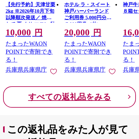
【先行予約】天津甘栗
ホテル ラ・スイート
神戸牛
2kg ※2026年10月下旬
神戸ハーバーランド
８箱セ
以降順次発送／ 焼き
ご利用券 5,000円分
たて 栗 くり マロン 秋
(5,000円券×1枚)
10,000
20,000
16,
おやつ 栗爪 殻付き お
円
円
菓子 おつまみ 人気 高
たまったWAON
たまったWAON
たまっ
リピート 小分け 栗ご
飯 栗きんとん 甘露煮
POINTで寄附でき
POINTで寄附でき
POI
こだわり 手軽 おため
る！
る！
る！
し お試し
兵庫県兵庫県庁
兵庫県兵庫県庁
兵庫
すべての返礼品をみる
この返礼品をみた人が見て