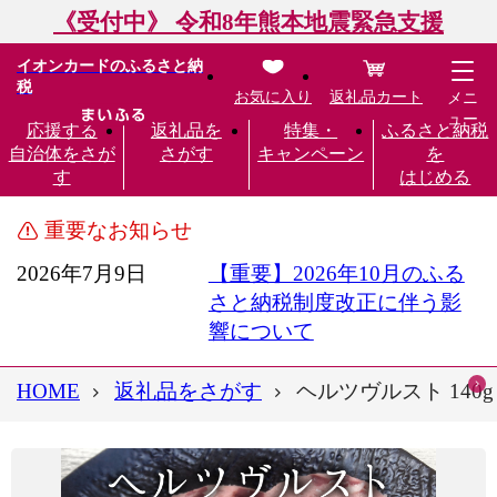
《受付中》 令和8年熊本地震緊急支援
イオンカードのふるさと納
税
お気に入り
返礼品カート
メニ
ュー
応援する
返礼品を
特集・
ふるさと納税
自治体をさが
さがす
キャンペーン
を
す
はじめる
重要なお知らせ
2026年7月9日
【重要】2026年10月のふる
さと納税制度改正に伴う影
響について
HOME
返礼品をさがす
ヘルツヴルスト 140g