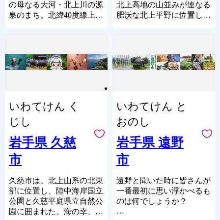
の母なる大河・北上川の源
北上高地の山並みが連なる
泉のまち。北緯40度線上に
肥沃な北上平野に位置し、
位置し、緑と広い空を感じ
季節ごとに変化に富んだ自
られる豊かな自然に包まれ
然風景が広がる美しいま
ています。また、全国有数
ち。
のブルーベリー産地として
奥羽山脈に源を発する清流
知られ、大根や長いも、ピ
のほとりを中心に12の温
ーマンなど野菜の生産量は
泉、「花巻12湯（はなまき
県内一。特にキャベツは東
じゅうにとう）」があり、
北一の生産量を誇る野菜総
立ちのぼる湯けむりの向こ
いわてけん く
いわてけん と
合産地です。また、彫刻の
う側に、目の前を流れる清
まちとしても知られ、芸術
流と四季折々の情緒豊かな
じし
おのし
が身近に感じられる美術館
風景が広がります。
と憩いの場である道の駅が
また、宮沢賢治や萬鉄五郎
岩手県 久慈
岩手県 遠野
隣接している文化の薫り高
などの世界的に知られる先
市
市
い町。芸術と野菜総合産地
人を輩出するとともに、早
の発信拠点です。
池峰神楽や鹿踊（ししおど
り）などの郷土芸能、日本
久慈市は、北上山系の北東
遠野と聞いた時に皆さんが
三大杜氏のひとつである南
部に位置し、陸中海岸国立
一番最初に思い浮かべるも
部杜氏や、さき織り等の優
公園と久慈平庭県立自然公
のは何でしょうか？
れた技術が多く伝えられて
園に囲まれた、海の幸、山