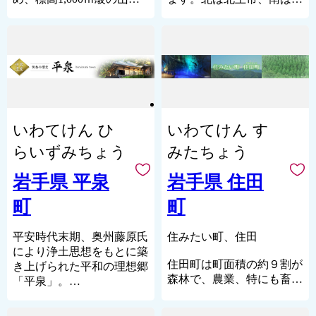
プ申告特例申請書の送付に
地域の子どもたちにも親し
持てるまちとして再生する
岩手県南地域、北上川と和
に囲まれた高原風土が漂う
州市に隣接し、世界遺産の
ついて◇
まれていましたが、東日本
ため、市民一丸となって復
賀川が合流する位置にある
酪農と林業の町で す。町
平泉町も近くにあります。
受領証明書・ワンストップ
大震災で被災。現在は復旧
興に向け取り組んでいま
北上市は、伊達藩と南部藩
の持つ多面的な資源と機能
申告特例申請書（ご希望の
金ケ崎町の人口は16,000
し、海水浴場として再オー
す。
の藩境に位置する奥州街道
を最大限に活用し「ミルク
方のみ）は
人程で、町の面積はおよそ
プンを果たしています。夏
の要所、そして北上川船運
とワインとクリーンエネル
お礼の品とは別に普代村役
180平方キロメートルの広
は海水浴、春から秋にかけ
における河川港として繁栄
ギーのまち」として、この
場政策推進室より郵送（返
さです。
てはマリンツーリズムやキ
してきた宿場町です。現在
山村でしかできないことに
信用封筒（切手不要）も同
ャンプでお楽しみいただけ
は、その交通の便を活かし
挑戦しています。
封）します。
いわてけん ひ
いわてけん す
金ケ崎町は肥沃な大地と
ます。天気の良い日に島の
た工業と豊かな自然が共存
私たちは、先人から生きる
（お申込みから1週間ほど
平野に恵まれ、基幹産業の
周りに広がるエメラルドブ
する町として発展を続けて
知恵や豊かな自然を受け継
でお届けします。ただし、
らいずみちょう
みたちょう
農業では、食味ランキング
ルーの美しい景観は必見で
います。
いできました。先人は、そ
年末年始はお時間をいただ
「特Ａ」の米と野菜の生産
す。
の時々を懸命に生き、まち
岩手県 平泉
岩手県 住田
く場合がございます。）
が盛んなほか、西部の奥羽
みちのく三大桜名所～北上
の歴史や文化、財産を築き
※オンラインワンストップ
山脈側では広大な牧草地を
町
町
展勝地～
上げ宝として残してくれま
申請は、「自治体マイペー
活用した大型畜産や酪農が
「さくらの名所百選」「み
した。今を生きる私たちに
ジ」をご利用いただけま
営まれています。
ちのく三大桜名所」に数え
は、先人が残してくれたこ
平安時代末期、奥州藤原氏
住みたい町、住田
す。
られている北上展勝地
のかけがえのない宝を次の
により浄土思想をもとに築
さらに、飛躍的な発展を
北上川の河畔にある北上展
住田町は町面積の約９割が
◇生スルメイカ、生うに等
時代につなげる使命があり
き上げられた平和の理想郷
見せているのが工業です。
勝地は、東北有数の桜名所
森林で、農業、特にも畜産
の発送について◇
ます。全町民が幸せを実感
「平泉」。
岩手県内最大を誇る「岩手
として知られ、「さくらの
業がさかんな町です。
普代村では新鮮な海産物を
できる確かな未来を築くた
中尊寺金色堂や毛越寺浄土
中部金ケ崎工業団地」に
名所百選」「みちのく三大
お届けするため、
め、今日という今を明日と
庭園などの世界遺産の史跡