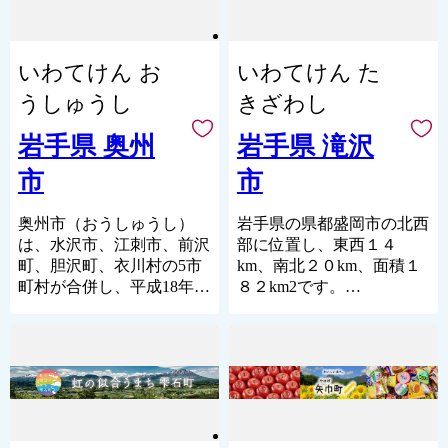
想を投稿する」から投稿で
ず屈せず」を合言葉に市民
水沢県、磐井県と変遷し、
める東北でも有数のリゾー
泉郷」など魅力的な名所が
の寄付を集めています。ま
きます。
一丸となって全力で取り組
明治９年に岩手県に編入さ
ト地です。
たくさんあります。
た、最近では遠野で採れた
感想を投稿することで、
んでいます。
れました。
また、当市が誇る生産量日
お米を原料とした【日本
お礼の品提供事業者や久慈
これまで頂きました、皆様
いわてけん お
いわてけん た
八幡平市では返礼品の集
昭和の大合併によって合
本一の漆は、世界遺産であ
酒】や【どぶろく】も注目
市の成長の糧となります。
からの心温まるご支援ご協
荷・梱包作業を市内の元気
併前の８市町村となり、平
る日光東照宮の修復マテリ
うしゅうし
きざわし
を集めています。素朴なが
力に感謝を申し上げるとと
なシルバーと就労継続支援
成17年９月に１市４町２村
アルとして使用され、令和
ら米本来の甘みやコクを楽
【お礼の品発送時のご連絡
もに、復興のため今後とも
Ｂ型事業所の方々にお願い
が新設合併、平成23年９月
2年6月に日本遺産、12月に
岩手県 奥州
岩手県 滝沢
しむことができるどぶろく
について】
ご支援ご協力をいただきま
しています。ふるさと納税
に編入合併し現在に至って
はユネスコ無形文化遺産に
は、ぜひご賞味いただきた
お礼の品発送時に、お申
すようお願い申し上げま
の貴重な寄附を活用させて
市
市
います。
登録され、地域で脈々と受
い一品です。
込みメールアドレスへ配送
す。
いただきながら、高齢であ
け継がれてきた歴史と技術
内容のメールを送付致しま
◆自然
っても障がいをもっていて
が認められました。
奥州市（おうしゅうし）
遠野市では、【ビール】に
岩手県の県都盛岡市の北西
す。（自動配信）
◆ラグビーワールドカップ
本市は、四季折々に多彩
もやりがいを感じて働くこ
その上質な漆でつくられた
は、水沢市、江刺市、前沢
よるまちづくりを進めてい
部に位置し、東西１４
2019™開催都市に
な表情を示すめぐみ豊かな
とができる機会をつくり、
漆器に併せて、”うるしは
町、胆沢町、衣川村の5市
ます。
km、南北２０km、面積１
【各種書類の送付時期につ
2019年に開催された、「ラ
自然に包まれています。
市民全員が活躍できる元気
ちみつ”など特産品開発に
町村が合併し、平成18年2
遠野はビールの原材料であ
８２km2です。
いて】
グビーワールドカップ
市の西側にある栗駒山の
な地域づくりを図ってまい
も力を入れています。この
月に誕生しました。
る【ホップ】の日本随一の
市役所は中央に位置し、盛
「寄附金受領証明書」
2019™」日本大会の開催地
周囲には深い森が広がり、
ります。
ほか、たくさんの特産品を
生産地ですが、近年次第に
岡市中心市街地から１０
⇒ ご寄附翌日～3日以内
の一つとして釜石市が選定
湯量豊富な須川温泉をはじ
市の中央を北上川が流れて
ふるさと納税のお礼の品と
農家数も減っています。持
kmの距離にあります。
（土日祝含む）に郵送いた
され、2019年の9月に試合
八幡平市をぜひ応援してく
め多くの温泉に恵まれてい
おり、北上川西側には胆沢
してご用意しました。
続可能なホップ農業を目指
北西部には秀峰岩手山をい
します。
が行われました。この「ラ
ださい！
ます。
川によって開かれた胆沢扇
『二戸市ふるさと寄附金』
しつつ、市内に2つある醸
ただき、北上川、雫石川が
「ワンストップ特例申請
グビーワールドカップ
市の東側にある室根山を
状地が広がり、水と緑に囲
をとおして、皆様とご縁が
造所で醸造されたビール
流れ、気候は内陸性気候で
書」 ⇒ お申込時に申請
2019™」の開催を機に復興
はじめ緩やかな丘陵地が広
まれた散居のたたずまいが
できることを楽しみにして
と、市内のさまざまな資源
す。
書をご希望された場合、寄
を加速させ、釜石市のさら
がる北上高地は穏やかな隆