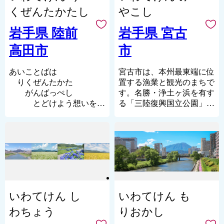
縄文時代中期後半の大規模
用し木炭や雑穀、新鮮な野
自然と文化が融合した美味
史跡も数多く残されていま
くぜんたかたし
やこし
な集落遺跡「御所野遺跡」
菜など多くの食材と、これ
しい食と温かい人柄の村へ
す。
を有しています。「御所野
らを原料とした特産品やお
ぜひお越しください。
ナイター設備のある村営く
岩手県 陸前
岩手県 宮古
遺跡」は「北海道・北東北
菓子など魅力的な商品をお
のへスキー場は、ファミリ
の縄文遺跡群」の構成資産
高田市
市
礼の品としてご用意してお
ースキー場として、近隣市
の１つとして、2021年7月
ります。
町村はもとより県外（主に
に世界文化遺産に登録され
軽米町への応援よろしく
八戸市）からも多くのスキ
あいことばは
宮古市は、本州最東端に位
ました。
お願いします！
ーヤーが訪れ、にぎわいを
りくぜんたかた
置する漁業と観光のまちで
見せており、その他にもパ
がんばっぺし
す。名勝・浄土ヶ浜を有す
■自然
ークゴルフ場やテニスコー
とどけよう想いを
る「三陸復興国立公園」、
一戸町奥中山高原では、豊
ト、キャンプ場などアウト
うみの向こうまで
高山植物の宝庫として名高
富な積雪と上質なパウダー
ドア施設も充実していま
い北上山地の最高峰・早池
スノーが自慢の奥中山高原
岩手県陸前高田市は2011年
す。
峰山を中心とした「早池峰
スキー場をはじめ、全国屈
の東日本大震災で壊滅的な
産業としてはふるさと納税
国定公園」をはじめ、豊か
指の星空を望める天文台や
被害を受けましたが、2025
返礼品にも登場している養
な自然に恵まれています。
天然温泉など、大自然のも
年5月に開館した県指定有
鶏を中心とした第一次産業
また、当市を含む三陸地域
たらす豊かな恵みを堪能で
形文化財「旧吉田家住宅主
が盛んな一方、工業団地も
は、平成25年9月に「三陸
きます。
屋」の復旧をもって、ハー
立地しており精密機器分野
ジオパーク」として、地球
いわてけん し
いわてけん も
ド整備は終了いたしまし
等も盛んです。
や大地の成り立ちを知るこ
■交通
た。
とのできる日本ジオパーク
わちょう
りおかし
一戸町は岩手県北部に位置
全国各地から陸前高田市へ
に認定されています。
し、町の中央を国道４号と