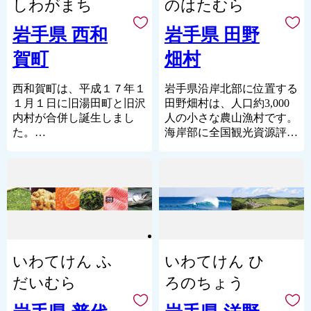
事業者に委託しています。
たんじょう）」もあり、自
しわがまち
のはたむら
ています。
加登録を目指している史跡
ておりません。
ます。
歩み続けています。
然の風景と歴史の文化が混
また、古くから受け継が
「白鳥舘遺跡」、「長者ヶ
・お礼の品の写真はイメー
ざり合った風光明媚な町に
岩手県 西和
岩手県 田野
二戸市ではいただきました
れてきた南部神楽をはじめ
原廃寺跡」の2資産をはじ
ジです。
なっています。
寄附金のうち、返礼品代金
とする伝統芸能や行事が数
め、文化・歴史・自然・温
・お礼の品の送付は、雫石
賀町
畑村
平成30年3月にはスマート
等の必要経費を差し引いた
多く息づいているととも
泉等の多くの特徴的な観光
町外にお住まいの方に限ら
ＩＣも開通しました。そし
額をそれぞれの基金へ積み
に、国指定重要無形民俗文
資源が広大な市域に点在し
せていただきます。
て、令和元年９月には県の
西和賀町は、平成１７年１
岩手県沿岸北部に位置する
立て、使途ごとに大切に活
化財の室根神社祭のマツリ
ています。
医療の最先端である岩手医
１月１日に旧湯田町と旧沢
田野畑村は、人口約3,000
用させていただいておりま
バ行事、県内有数の規模を
■□■………………………………………………………
科大学が移転・開院しまし
内村が合併し誕生しまし
人の小さな農山漁村です。
す。
誇る川崎地域の花火大会、
お礼の品・証明書等のお問
た。これから、高度医療の
た。
海岸部に全国観光資源評価
奇祭として知られる大東大
い合わせはこちらへ
中核を担うまちとして、さ
ＪＲ北上線のほっとゆだ
自然資源・海岸の部で世界
原水かけ祭りや縄文の野焼
雫石町ふるさと納税事務局
らには、県防災センターも
駅、秋田自動車道の湯田イ
に誇示できる観光資源とし
きを再現した藤沢野焼祭な
TEL：050-3146-0795（平日
あるため、県内でも災害発
ンター、国道１０７号線の
て、最高ランクの特Ａ級に
ど各地で行われる独特の祭
9：00～18：00）
生時の拠点となり重要な役
北上市と横手市のほぼ中間
格付けされた景勝「北山崎
りも豊富です。
FAX：050-3488-0889
割を果たす町になっていき
地点で主要地方道盛岡横手
（きたやまざき）」と、
古くから冠婚葬祭や農作
E-Mail：
ます。
線と接する秋田県境にあり
南端の「鵜の巣断崖（うの
shizukuishi@furusato-
業の節目、季節の行事など
そのため、医療をはじめ福
ます。
すだんがい）」を有し、展
bpo.com
の場面で、もちをついてふ
祉の充実を、町全体とし
奥羽山脈に抱かれた高原性
望台や観光船から眺める雄
………………………………………………………
るまう「もち食文化」があ
いわてけん ふ
いわてけん ひ
■□■
て、誰に対しても「やさし
の盆地にあり、北に和賀
大な海岸段丘の絶景が、訪
ります。
く はばたく」の気持ちを
岳、南に南本内岳がそびえ
れる人を魅了し、多くの観
だいむら
ろのちょう
持っています。
たち、和賀川の源流域とし
光者の目を楽しませていま
てぶなの原生林に覆われ
す。