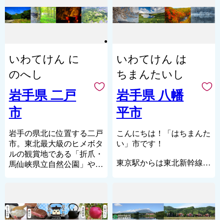
大変な賑わいを見せたよう
２月１日、日本で初めて鉄
る久慈近海一帯は古くから
市の中間地点に位置してい
です。そういった人の往来
鉱石を原料とした洋式高炉
好漁場として知られ、水産
ます。
から様々な不思議な話も集
での出銑に成功して以来、
資源に恵まれていることか
一関市の総面積は
まり、「遠野物語」に見ら
東北地方有数の重工業都市
ら、定置網や漁船での捕
1,256.42k㎡であり、東西は
れるような物語の集まる土
として発展し、また、世界
獲、アワビ、ウニ、ホヤな
約63km、南北は約46kmの
地になったという説があり
いわてけん に
いわてけん は
３大漁場の一つ三陸漁場の
どの磯漁が盛んに行われて
広がりがあります。
ます。
重要な漁業基地として栄え
います。
人口は103,444人（R8.1.1
のへし
ちまんたいし
てきました。
久慈市から見て、北は洋野
現在）で、人口は岩手県で
山と川、豊かな土地に恵ま
町、八戸市、南は野田村、
３番目、面積は２番目の規
岩手県 二戸
岩手県 八幡
れており、季節に合わせた
２０１１年３月１１日に発
普代村、西は九戸村、二戸
模となっています。
【新鮮な野菜・果物】が採
生した東日本大震災によ
市
平市
市、東は太平洋といった位
れます。一年を通して朝晩
り、当市を含む三陸沿岸地
◆歴史・沿革
置関係になります。
の寒暖差があり、甘く瑞々
域は壊滅的な被害を受けま
本市の歴史は古く、平安
岩手の県北に位置する二戸
こんにちは！「はちまんた
しい野菜や果物が育つので
した。
【久慈市最新情報！】
時代には安倍氏、藤原氏が
市。東北最大級のヒメボタ
い」市です！
す。
独自の文化を築き上げ、そ
ルの観賞地である「折爪・
また、【わさび】や【暮坪
現在、釜石市復興まちづく
の後葛西氏、伊達氏、田村
東京駅からは東北新幹線と
馬仙峡県立自然公園」や続
かぶ】といった遠野ならで
【★お願い★】
り基本計画に基づき、目指
氏の治世下に置かれまし
ＪＲ花輪線で約３時間。
日本１００名城に選ばれた
はの薬味野菜も評判です。
お礼の品や久慈市のこと
すべき釜石の将来像「三陸
た。
国立公園八幡平と安比（あ
「九戸城跡」、瀬戸内寂聴
などご感想を是非お聞かせ
の大地に光り輝き、希望と
明治の近代化以降の地域
っぴ）高原を有し、トレッ
師が名誉住職を務めていた
綺麗な水によって育てられ
ください！
笑顔があふれるまち釜石」
の成り立ちは、廃藩置県に
キング・ゴルフ・スキー・
「天台寺」、そして座敷わ
た【お米】は大変美味し
各お礼の品ページの「感
の実現を目指して、「撓ま
よって、胆沢県、一関県、
温泉など四季を通じて楽し
らし伝説の残る「金田一温
く、ふるさと納税でも多く