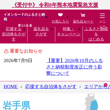
《受付中》 令和8年熊本地震緊急支援
イオンカードのふるさと納
税
お気に入り
返礼品カート
メニ
ュー
応援する
返礼品を
特集・
ふるさと納税
自治体をさが
さがす
キャンペーン
を
す
はじめる
重要なお知らせ
2026年7月9日
【重要】2026年10月のふる
さと納税制度改正に伴う影
響について
HOME
応援する自治体をさがす
エリアから
岩手県