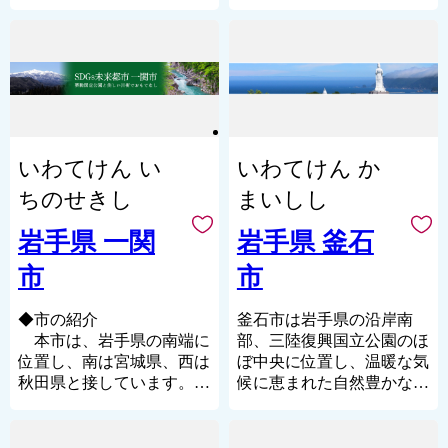
・柳田國男の『遠野物語』
います。岩手県唯一の空港
の幸に恵まれた風向明媚な
・河童や座敷童などの妖怪
「いわて花巻空港」を有す
まちです。
・日本の原風景残る自然溢
る緑の町に舞い降りてくだ
西側の山形地区は、面積の
れたところ
さることをお持ちしており
９５％が山林という豊かな
・東北一のわさびの生産量
ます。
自然に囲まれた農山村で
を誇る水の綺麗さ
す。
・ビールの原材料であるホ
中心市街地は太平洋に面し
ップの日本随一の生産地
１７５万キロリットルを備
いわてけん い
いわてけん か
蓄する久慈国家石油備蓄基
どれも正解です！
地を備えています。
ちのせきし
まいしし
山形地区は、ヤマセ（冷た
遠野市は、岩手県の中央か
く湿った北東風）による冷
岩手県 一関
岩手県 釜石
らやや南側にあり、早池峰
涼な気候を利用して栽培す
山を初めとする山々に囲ま
市
市
る雨よけほうれん草と放牧
れた盆地です。県内の主要
による健康で安全な日本短
な街である、盛岡、北上、
角牛が高い評価を得ていま
◆市の紹介
釜石市は岩手県の沿岸南
花巻、宮古、陸前高田、大
す。
本市は、岩手県の南端に
部、三陸復興国立公園のほ
船渡、釜石などへのアクセ
また、豊かな山林を利用し
位置し、南は宮城県、西は
ぼ中央に位置し、温暖な気
スに優れており、昔から交
た木炭とシイタケ生産は県
秋田県と接しています。
候に恵まれた自然豊かなま
通の要所として栄えまし
内でも有数な産地となって
首都圏からは450キロメ
ちです。
た。様々な土地の人々や物
います。
ートルの距離で、東北地方
資が集まり市場が開かれ、
安政４年（１８５７年）１
一方、寒流と暖流が交錯す
のほぼ中央、盛岡市と仙台