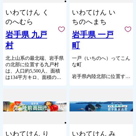
て全力で取り組んでいま
村の名産「のだ塩」や「荒
キ、バラエティに富んだ特
欠かせない魅力のひとつで
す。
海ホタテ」、ほかにも鮭や
いわてけん く
いわてけん い
産品をお楽しみください。
す。
また、自然と調和した再
わかめなど、豊富な食材の
生可能エネルギー供給を安
宝庫になっています。
のへむら
ちのへまち
日本三大鍾乳洞の一つとし
定化させることが求められ
「のだ塩」は昔から有名
て名高い、抜群の透明度を
る昨今、太陽光発電や養鶏
で、内陸の都市部に運ば
岩手県 九戸
岩手県 一戸
誇る地底湖を有する「龍泉
業からの排出物をエネルギ
れ、お米などとの物々交換
洞」をはじめとした観光ス
村
町
ーとしたバイオマス発電な
がされてきました。この
ポットも見どころです。
ど地域の特性を生かした再
「のだ塩」を運んだ道のこ
町内を流れる川には、渓流
生可能エネルギーの推進を
とを「塩の道」と言い、盛
北上山系の最北端、岩手県
一戸（いちのへ）ってこん
釣り愛好家が県内外を問わ
図っています。
岡市や秋田県鹿角市などま
の北部に位置する九戸村
な町
ず訪れています。
「子育て支援日本一のま
で続いています。
は、人口約5,500人、面積
皆様に岩泉町自慢の品をぜ
岩手県内陸北部に位置する
ち」を目指し、高校生まで
村には多くの伝統行事が残
は134平方キロ、面積の
ひ手に取っていただき、い
一戸町は、総面積300.03平
の医療費無償化や学校給食
っており、中でも「なも
70％以上が山林原野で占め
つの日か岩泉にお越しいた
方kmのうち、山林・原野
費の無償化、教育環境の充
み」はこの地域に伝わる特
られ、 岩手県立自然公園
だけることを心よりお待ち
が61％という高原の町で
実など、子育て支援にも力
徴的なもので、毎年1月15
折爪岳を抱えた、季節の移
しております。
す。北上山地と奥羽山脈に
を入れるとともに、住民、
日の夜、村内の家々を回
り変わりの美しい自然豊か
囲まれ、南西部にある標高
地域、民間、行政等の協働
り、怠けてばかりいる子ど
なふるさとです。
1,018mの西岳を頂点に、北
による住みよいまちづくり
もを戒め、その家に無病息
かつて戦国時代最後の戦い
に丘陵地が続いています。
も進めています。
災・家内安全・五穀豊穣を
として豊臣秀吉と戦った戦
広がる山々と大地、雪谷
もたらすといわれていま
国の英傑、九戸政實公ゆか
いわてけん り
いわてけん み
■歴史・文化
川などの豊富な水資源を利
す。
りの九戸神社や首塚などの