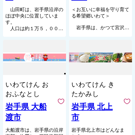
一方、東部海岸地域は、海
菜による保存食などがグル
水産業が普代村の基幹産業
岸気象の影響を受け、春か
メを魅了します。
となっており、暖流と寒流
山田町は、岩手県沿岸の
＜お互いに幸福を守り育て
ら夏にかけて「ヤマセ（偏
昔ながらの人々が、昔なが
が交わる普代の海は海産物
ほぼ中央に位置していま
る希望郷いわて＞
東風）」に伴う濃霧が発生
らの産物を、昔ながらの方
の宝庫です。一年を通して
す。
するため、湿度が高く日照
岩手県は、かつて宮沢賢
法で、自然に生まれた財産
新鮮な海産物が豊富に水揚
人口は約１万５，０００
時間が西部高原地域に比べ
治が「イーハトーブ」と名
を自慢できる西和賀町で
げされています。
人。町の面積は２６３平方
て短い気象条件下にありま
付け、心の中の理想郷とし
す。
さらに冷涼な気候を生かし
キロメートル。平地は極め
す。
て愛したふるさとです。
湯本温泉、湯川温泉、巣郷
た農林業も盛んです。
て少なく、大半は北上山地
日本面積の４％を占める広
温泉など豊富な温泉郷が、
また、近年は普代村の特産
の山林が占めています。沖
大な大地と世界有数の漁場
ここに住む人、みんなの心
品である「昆布」を使った
合は親潮と黒潮が交差し、
三陸からの、山の幸、海の
身を癒してくれる豊かな地
商品開発にも力を入れてい
世界有数と称される三陸沖
幸に恵まれ、先人達から受
域です。
ます。
漁場を形成しています。海
け継がれた郷土料理や食文
小さいながらも魅力がたっ
岸線は典型的なリアス海岸
いわてけん お
いわてけん き
化も豊かで多彩です。
ぷり詰まった普代村から、
で、波静かな「山田湾」、
また、「平泉」をはじめと
四季折々・大自然の恵みた
開放的な「船越湾」を擁
おふなとし
たかみし
して、かつて約100年に亘
っぷりの特産品をお届けし
し、三陸復興国立公園に指
って栄華を極めた奥州藤原
ます。
定されています。
岩手県 大船
岩手県 北上
氏の足跡が残り、さまざま
サケ、アワビ、ウニなど
渡市
市
【”青の国ふだい”って？】
な歴史と文化に彩られてい
豊かな漁業資源に恵まれて
青い空から青い海への美し
ます。
いますが、中でもカキ、ホ
いグラデーション。
春は桜、夏は海水浴、秋は
タテの養殖漁業が盛んに行
大船渡市は、岩手県の沿岸
岩手県北上市はどんなま
四季や時間によって変化す