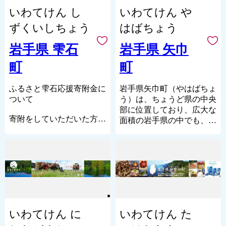
広がっています。北上川東
おります。
を掛け合わせた街づくりを
岩手山麓から平坦部にかけ
附金受領証明書と同封で郵
なる発展を目指します。
起準平原で、なだらかな高
いわてけん し
いわてけん や
側には、北上山地につなが
展開しています。
て酪農、水稲、野菜等を主
送いたします。
原には牧場が各所に開かれ
※法人様もお申し込みいた
る田園地帯が広がり、東端
また、毎年秋にキリンビー
体とした都市近郊農業地帯
「郵便振替用紙」 ⇒
ずくいしちょう
はばちょう
是非足をお運び頂き、釜石
ています。
だけます。
部には、種山高原、阿原山
ルから発売される「一番搾
です。
お申込みの翌日（土日祝含
市の豊かな自然と、震災か
北上平野の南端部にあた
※１年に何回でもお申し込
高原が連なっており、地域
りとれたてホップ生ビー
また、みちのくの初夏の風
岩手県 雫石
岩手県 矢巾
む）に郵送いたします。
ら立ち上がった釜石の街並
る市の中央部には標高の低
みいただけます。
全体が緑のあふれる豊かな
ル」は遠野産のフレッシュ
物詩チャグチャグ馬コの発
みをご覧ください。
い平地が広がり、東北一の
町
町
自然に恵まれています。
久慈市では、当市の魅力を
なホップを使用したビール
祥地であり、馬返し登山口
大河北上川が緩やかに流れ
みなさまにお伝えするた
で、人気返礼品の一つとな
は岩手山の表玄関として知
【個人情報の取り扱いにつ
【ご注意】
ています。
また、県内屈指の農業地帯
め、ふるさと納税制度によ
っています。
られています。近年は平坦
ふるさと雫石応援寄附金に
いて】
岩手県矢巾町（やはばちょ
※お礼の品の送付は、二戸
北上川の支流、磐井川の
となっており、江刺りんご
りご寄付をくださった個人
部より民間宅地開発、事業
ついて
1. 申込に係る個人情報は、
う）は、ちょうど県の中央
市外にお住まいの方に限ら
中流域には渓谷美を誇る厳
や前沢牛、江刺金札米など
数多くの神楽やしし踊りな
の皆様へ、お礼の品を贈呈
所、大学の立地が進み、都
返礼品発送や自治体情報の
部に位置しており、広大な
せていただきます。
美渓、砂鉄川には石灰岩地
ブランド力が高い良質な農
どの伝統芸能が地区ごとに
寄附をしていただいた方に
いたします。
市化が進行しています。特
ご案内にのみ使われ、岩手
面積の岩手県の中でも、2
※寄附金受領証明書は後
帯を深く刻み込んだ猊鼻渓
畜産物の一大生産地となっ
伝承され、その数はおよそ
は、まちのPRも兼ねて町
◆久慈の豊かな山・里・海
に東部地区は平成10年に岩
県釜石市個人情報の保護に
番目に小さい町です。その
日、お礼の品とは別便にて
があり多くの観光客が訪れ
ています。加えて、国指定
50団体以上あります。古く
の特産品等をお送りさせて
の恵みを楽しめるお礼の品
手県立大学が開学し、大
関する条例に従って厳正に
分、魅力がいっぱい詰まっ
郵送いたします。 （およ
る名所となっています。
の伝統的工芸品である南部
から残る伝統や物語を次世
いただきます。
※お礼の品の配送時期は各
学、試験研究機関が集積
管理されます。
ています。
そ1か月以内にお送りして
鉄器、岩谷堂箪笥も全国的
代へ語り継ぎながらも、新
※お礼の品のお届けには1
ページの配送時期を必ずご
し、岩手県における研究学
2. 返礼品の発注や問い合わ
宮沢賢治が愛した「南昌
◆文化
おります）
に高い評価をいただいてお
しい風を取り込み、常に新
～2ヶ月程度かかることが
確認ください。
園地域を形勢しています。
せ対応などの事務について
山」がそびえ、麓には自然
本市には、世界文化遺産
※お礼の品によっては申込
ります。
鮮な発展を遂げています。
あります。
※お礼の品は提供事業者か
平成12年２月には人口５万
は、株式会社かまいしＤＭ
を感じられる滝があり、田
「平泉」の関連資産である
期限がある場合がありま
今後も古きを残しつつ、新
ら直送されます。
人を達成し、人口日本一の
Ｃ（ISO27001取得）に委
園風景も広がっています。
骨寺村荘園遺跡があるほ
す。詳しくは、ふるさと納
さらに、日本最大級の茅葺
【ご注意】
しく生み出す力を絶やさぬ
村となりました、その後平
託しています。
そして、平安風景の残る国
か、平泉文化にゆかりのあ
税担当までお問い合わせく
屋根建築として有名な「正
いわてけん に
いわてけん た
・寄附につきましては、年
よう、「日本のふるさと」
成26年1月1日に市制に移行
3. 返礼品の発送は各取扱い
指定史跡の「徳丹城（とく
る遺跡などが各地に残され
ださい。
法寺」、世界文化遺産の追
度内の回数制限は現在設け
であり続けられればと思い
し、新生「滝沢市」として