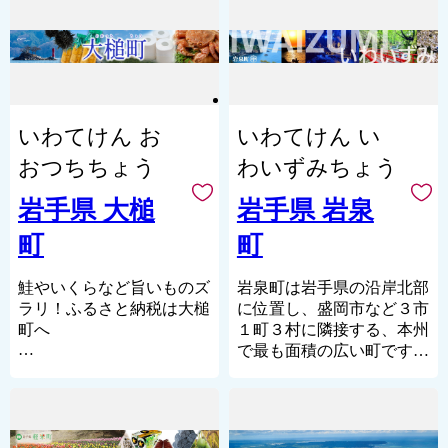
は、医薬品や半導体、自動
冬は暖かく、夏は涼しい過
桜名所」に数えられていま
生スルメイカ、生うになど
いう未来に伝えていかなけ
を有する歴史と文化の薫る
車産業が立地・操業し、５
ごしやすい気候となってい
す。約2㎞にわたる桜並木
の発送の際には発送日に
ればなりません。
町です。
千人を超える従業員が働い
ます。
の他にも約150種の様々な
メールでご案内していま
今、日本は人口減少の時代
岩手県の南部に位置してお
ています。金ケ崎町の製造
さくらが展勝地一帯に1万
す。
を迎え、本町にもその大き
り、県内でもっとも小さい
品出荷額は県内第１位とな
宮沢賢治も訪れた「種山ヶ
本あると言われ、4月中旬
※ 『f-
な波が押し寄せています。
町です。
っています。
原」、県立自然公園「五葉
頃に咲き始めるソメイヨシ
furusato@vill.fudai.iwate.jp』
地方経済の活性化と人口減
山」、淡水魚の宝庫「気仙
いわてけん お
いわてけん い
ノから5月上旬のカスミザ
◎町の花鳥木
からのメールをお受け取り
少問題を克服するために産
このように、金ケ崎町
川」、国内有数の洞内滝が
クラまで楽しむことが出来
できるよう設定をお願いし
業振興対策や定住対策のほ
おつちちょう
わいずみちょう
は、四季の移ろいをはっき
ある「滝観洞」など豊かな
❀町の花 さくら
ます。春だけでなく、6月
ます。
か、葛巻高校山村留学制度
りと感じられる恵まれた自
自然、美しい景観が町内全
昔から平泉の花として、歌
頃にはアジサイ並木、秋に
の創設や新葛巻型酪農構想
岩手県 大槌
岩手県 岩泉
然環境の中、歴史文化を守
域に広がっています。
にうたわれており、古都平
は紅葉、冬には白鳥が飛来
の推進など、葛巻だからこ
りながら、工業のさらなる
泉を印象づけるにふさわし
町
し、四季折々の散策を楽し
町
そできる、葛巻にしかでき
成長が期待されます。
さらに住田町では、保育園
い花です。往時の平泉を再
めます。
ない「地方創生」に果敢に
児から高校生がそれぞれ森
現することにより、歴史の
挑戦し、「全国の山村のモ
鮭やいくらなど旨いものズ
岩泉町は岩手県の沿岸北部
私たちは自立の町、住み
林・林業に対する理解を深
ダイナミックで力強い舞
町にふさわしい美観を期待
デルとなるまちづくり」を
ラリ！ふるさと納税は大槌
に位置し、盛岡市など３市
たい町、発展する金ケ崎町
める「森林環境教育」や
踏、郷土芸能「鬼剣舞」
し、町の花に選定していま
目指してまいります。
町へ
１町３村に隣接する、本州
を目指しています。
「高校生までの医療費無料
多くの民俗芸能が伝承され
す。
で最も面積の広い町です。
化」、「3歳以上の保育料
ている北上市において、最
21世紀の地球規模での課題
～「ひょっこりひょうたん
その広大な面積のほとんど
無料化」など幅広い分野の
✈町の鳥 うぐいす
も高い人気を誇るのが「鬼
とされる「食糧・環境・エ
島」のモデルといわれる島
を森林が占め、豊かな森と
取り組みを行っています。
鳴き声、姿ともに優雅であ
剣舞（おにけんばい）」。
ネルギー」のすべてに貢献
のある町～
澄んだ空気・清らかな水が
り、町民の耳元にも多く接
その起源は1300年前までさ
できるのは私たちが住む山
岩手県沿岸のほぼ中央にあ
織りなす「森と水のシンフ
皆さまの応援が住田町発展
し、自然愛護の心を育てる
かのぼり、大宝年間（701