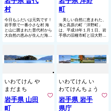
岩手県 普代
岩手県 洋野
【ふるさと納税に関する問
た、ふところ深い豊かな自
気候は夏でも「やませ」で
村
町
い合わせ先】
然に恵まれた地域です。
冷涼。食では山海の自然豊
岩手県矢巾町役場 産業観
特別豪雪地帯に指定される
かな環境から育まれた味自
光課 ふるさと納税担当
本町は、平均年間降雪量が
慢の養殖ワカメや昆布、ウ
今日もふだいは元気です！
美しい自然に恵まれた、
TEL:019-611-2613
１０メートルを超え、その
ニ、アワビ、タコなどが豊
岩手県で一番小さな村 海
海と高原の町「洋野町」
FAX:019-611-2609
雪に守られた自然の財産が
富で、
と山に囲まれた普代村から
は、平成18年１月１日、岩
Mail:furusato-
魅力です。
こだわりの風味を守り続け
大自然の恵みが生んだ海の
手県の旧種市町と旧大野村
yahaba@town.yahaba.iwate.jp
カタクリは雪解けとともに
る「85℃15分殺菌の保持式
幸や山の幸の特産品をお届
が合併し誕生しました。
受付時間：8:30～17:15（土
山野を覆いつくします。商
殺菌製法」の田野畑牛乳、
けします！
久慈広域圏に属してお
日、祝日除く）
標登録された「西わらび」
ヨーグルトなど乳製品や、
普代村（ふだいむら）は、
り、北は青森県三戸郡階上
に代表される山菜類は、と
合鴨、菌床シイタケ、やま
人口2,362人（令和５年12
町、南は久慈市、東は太平
ろけるような舌触りが食す
ぶどうなども生産されてい
月時点）の海と山に囲まれ
洋に面しており、西は九戸
る人を虜にします。
ます。
た自然豊かな岩手県で一番
郡軽米町に接しています。
夏の渓流は、ヤマメや岩魚
ふるさと納税を通じて、田
小さな村です。
洋野町は、大きく西部高
の宝庫です。真昼岳一帯の
野畑村の応援のほど、よろ
（なんと村にはコンビニも
いわてけん や
いわてけん い
原地域と東部海岸地域に大
滝群はマイナスイオンが心
しくお願いいたします。
ありません。）
別され、 西部高原地域
を癒してくれます。秋の味
北には久慈市、野田村、西
まだまち
わてけんちょう
は、夏季は東部海岸地域に
覚の代表といえる豊富なき
には岩泉町、南には田野畑
比べて気温が4℃～5℃高
のこと、錦秋湖に映える紅
村、宮古市、東には雄大な
岩手県 山田
岩手県 岩手
く、冬季は積雪が多く、内
葉は美人画をイメージしま
太平洋といった位置になり
町
県庁
陸型気候を示しています。
す。冬は地場産の野菜や山
ます。