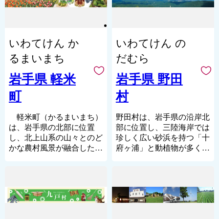
村です。山村が持つ機能と
る大槌町は、古くから漁業
ォニーいわいずみ」とし
の大きな力となります。
のにふさわしい鳥です。美
～704）山伏・役行者が天
魅力を積極的に情報発信し
が盛んな港町で、町内を流
て、かけがえのない自然と
興味を持っていただいた際
しい自然が、いつまでも残
下泰平・五穀豊穣・万民繁
ながら、30年、50年先も町
れる川に遡上する鮭はとく
共に歩み続けています。
にはぜひ足を運んでいただ
ることを期待し自然の豊か
栄を願って舞った念仏踊り
民の皆さんが、この町に誇
に有名です。また「ひょっ
き、住田町の魅力を体感し
なところに住むうぐいすを
が始まりとされ、その後、
いわてけん か
いわてけん の
りを持ち、この町に住んで
こりひょうたん島」のモデ
ふるさとの自然はたくさん
てみてください。お待ちし
町の鳥に選定しています。
戦の出陣・凱旋の際に踊ら
いて良かったと思える葛巻
ルともいわれる愛らしい佇
の恵みを私たちにもたらし
るまいまち
だむら
ております。
れたのが広く世に伝わった
であるために、町民と行政
まいの「蓬莱島（ほうらい
てくれます。
♣町の木 すぎ
と言われています。市内に
が一体となった「協創のま
じま）」は人気の観光名所
山でのびのびと育った「い
岩手県 軽米
岩手県 野田
自然と調和し整然と天に向
は12の鬼剣舞団体が活動し
ちづくり」により、葛巻ら
となっています。2011年の
わいずみ短角牛」、もっち
かってまっすぐに伸びてい
ており、うち2団体は国指
しい一歩先行くまちづくり
町
村
東日本大震災では町の中心
り食感の「岩泉ヨーグル
る姿は、歴史の重みと気高
定重要無形民俗文化財に認
を着実に前進させてまいり
部を含む広範囲が被災し甚
ト」、荒波に揉まれ栄養を
さが感じられ、町の木とし
定されています。鬼（仏の
ます。
大な被害を受けましたが、
たっぷりたくわえた最高級
軽米町（かるまいまち）
野田村は、岩手県の沿岸北
てふさわしいものです。限
化身）の面と特異な装束を
葛巻町のまちづくりをご理
皆様のご支援をいただきな
「三陸わかめ」
は、岩手県の北部に位置
部に位置し、三陸海岸では
りなく躍進する本町の象徴
まとい勇壮に舞うこの芸能
解いただくとともに、さら
がら、復興へ向けてしっか
素材の風合いを損なわず仕
し、北上山系の山々とのど
珍しく広い砂浜を持つ「十
として町の木に選定してい
は観る人を魅了し、長い伝
なる町勢発展にお力添えを
りと歩み続けています。
上げたインテリアの数々。
かな農村風景が融合した自
府ヶ浦」と動植物が多く自
ます。
承の歴史の中で愛され完成
いただければ幸いです。
大槌町のふるさと納税
生産者・職人達の想いと匠
然と人が共生する美しい町
然豊かな「和佐羅比山」か
された庶民の芸術作品。地
は、5,000円以上のご寄附
の技、岩泉からの恵みを返
です。
ら広がる山林に囲まれた小
元では「けんべぇ」とも呼
をいただいた方へ特産品を
礼品という形で皆様にお届
春のチューリップをはじ
さな農漁村です。
ばれ、お祭りや運動会など
贈呈しております。町内の
けします。
め、アジサイなど花咲く町
「十府ヶ浦」は、三陸ジオ
で皆が踊り親しまれていま
事業者を対象に公募を行い
また、自然豊かな岩泉町な
は「ひとにやさしく活力あ
パークとして日本ジオパー
す。
ラインナップした、新巻
らではの季節ごとの味覚、
ふれるまち」の実現に向け
クに認定されており、野田
鮭、いくら、ホタテ、カ
ウニやアワビ・まつたけも