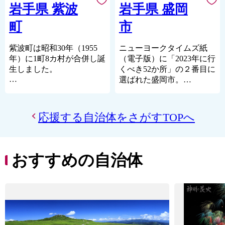
ご支援いただき、お礼申し
平成23年3月11日に発生し
岩手県 紫波
岩手県 盛岡
IGRいわて銀河鉄道が縦断
上げます。
た東日本大震災では、大津
しているため、車や鉄道で
町
市
波により当市の多くの尊い
の往来に適しています。ま
〇陸前高田市の魅力
命、貴重な財産が奪われま
た、東北自動車道に接続し
春は桜、気仙川での渓流魚
した。以来、全国の皆様か
紫波町は昭和30年（1955
ニューヨークタイムズ紙
ている八戸自動車道一戸IC
釣り、自然の中で温かな日
ら多大なるご支援をいただ
年）に1町8カ村が合併し誕
（電子版）に「2023年に行
が設置されており、近隣の
差しを受け、
き、感謝の念に堪えませ
生しました。
くべき52か所」の２番目に
都市部への交通の便にも恵
夏は山車がぶつかる七夕、
ん。今まさに市民一丸とな
選ばれた盛岡市。
まれています。さらに、隣
白砂青松の高田松原、
岩手県のほぼ中央、盛岡市
り、復興に向け一歩ずつ邁
盛岡市は東京から新幹線で
接する二戸市にはJR東日
秋はりんごやブドウ、秋の
と花巻市の中間に位置し、
進しています。
約２時間の北東北の玄関口
本の東北・北海道新幹線の
味覚に舌鼓み。各地で黄金
北上川が中央を流れ、東は
宮古市は、必ずや復興いた
です。戦国時代に築城され
駅があり、首都圏へのアク
応援する自治体をさがすTOPへ
の稲穂が揺れています。
北上高地、西は奥羽山脈ま
します。
た盛岡城の城下町の雰囲気
セスにも優れています。
冬は雪も少なく過ごしやす
での総面積238.98平方キロ
が残り、東京駅の設計でも
く、虎舞いで新年を祝いま
--------------------------------------
メートルの町です。
有名な辰野金吾氏が設計し
-------------------
す。
国道4号など6本の幹線が町
た、「岩手銀行赤レンガ
おすすめの自治体
□寄附金受領証明書につい
四季折々の陸前高田へ、ぜ
を南北に走り、インターチ
館」をはじめとする大正か
て
ひ一度お越しください。
ェンジや3つの駅があるな
ら昭和初期時代の和洋折衷
返礼品と寄附金受領証明書
ど、交通の便に恵まれてい
の建物が中心市街地に点在
〇ふるさと納税を通じて障
は、別々に発送しておりま
ます。
する、歩いて楽しめるまち
がい者の雇用を！
す。
です。
岩手県陸前高田市ではふる
寄附金受領証明書は、寄附
町は、大きく分けて中央
おもてなしや市民のソウル
さと納税の返礼品の梱包を
日から概ね２～３週間程度
部、東部、西部の各地域に