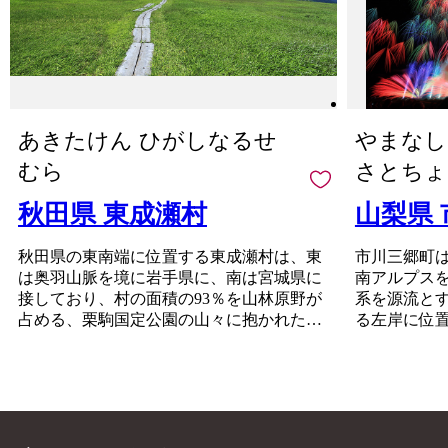
フードとして生まれた「わ
障がい者の皆様に正式に委
で発送されます。
区分されます。
んこそば」、「盛岡冷
--------------------------------------
託しております。
町の中央部は、国道4号沿
麺」、「盛岡じゃじゃ麺」
-------------------
もしかすると、きちんと梱
いの住宅地を除くと、平地
は盛岡三大麺として観光客
□ワンストップ特例申請書
包されているか心配される
に農地が広がり、全国有数
にも人気でお土産、返礼品
の送付先
方もいるかもしれません。
の生産量を誇るもち米、生
の定番商品です。また、日
〒134-8691
もちろん様々な障がいによ
産量県内1位のソバや麦、
本代表のトップアスリート
日本郵便株式会社葛西郵便
あきたけん ひがしなるせ
やまなし
り苦手な作業もあります
そして各種野菜が作られて
が使用したことで注目の
局私書箱第39号AT
が、皆さんの高い集中力と
います。
むら
さとちょ
「南部鉄器」も盛岡市の特
岩手県宮古市ワンストップ
一つ一つの丁寧な作業には
東部ではリンゴやブドウ、
産品です。さらに、お米や
特例申請窓口 行
頭が下がります。
西部では西洋梨などのフル
秋田県 東成瀬村
山梨県
りんごなどの農産物に日本
--------------------------------------
また、ふるさと納税は市の
ーツ栽培も盛んです。
酒やクラフトビールなどの
-------------------
事業ということで自分達が
■寄付お申し込み後のお問
秋田県の東南端に位置する東成瀬村は、東
地酒も盛岡ブランド品に認
市川三郷町
「市に役立つ仕事をしてい
い合わせ先
は奥羽山脈を境に岩手県に、南は宮城県に
定されています。
南アルプス
るんだ」と誇りを持ってい
ふるさと納税サポートセン
接しており、村の面積の93％を山林原野が
系を源流と
ます。手を抜くことはあり
ター
占める、栗駒国定公園の山々に抱かれた美
る左岸に位
ません。
〇電話：0570-015-482
しい大自然に恵まれた村です。
ご寄附の使い道として障が
花火、和紙
〇E-mail: ask-fc@furusato-
中央部を縦断する成瀬川では清流のシンボ
い者の皆様への支援をする
塚にんじん
support.jp
ル、イワナやヤマメが棲み、ホタルが飛び
のではなく、一歩進んだ直
※平日10時～17時（祝祭
（かんかん
交うなど、日本の原風景が今もなお、色濃
接的な取組みにより障がい
日・特定休業期間を除く）
物、市川の
く残っています。
者の皆様の雇用を生み出し
※返礼品の配送、寄附金受
切に守られ