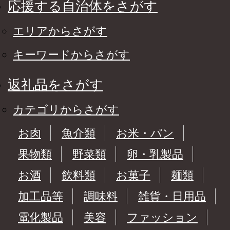
応援する自治体をさがす
ています。
領証明書の発行、ワンスト
す。
ップ特例申請の受付状況、
〇ふるさと納税を通じて想
エリアからさがす
寄附後の住所変更などは
いを届ける
ほかにも、
上記へご連絡ください。
全国の皆様からの応援のメ
連湖や芦川
--------------------------------------
キーワードからさがす
ッセージやご支援をいただ
立つ平塩の
-------------------
いております。「震災の
（陣屋）が
後、医療チームで来まし
市川團十郎
返礼品をさがす
た」「ボランティアで炊き
父・堀越重
出しをしていました」等、
祥の地とし
カテゴリからさがす
震災の時だけでなく10年以
園、ぼたん
上経った現在もずっと陸前
お伝えした
お肉
魚介類
お米・パン
高田を応援してくださる気
持ちが大変ありがたく、大
果物類
野菜類
卵・乳製品
「自然・歴
きな力をいただいておりま
い』づくり
す。
お酒
飲料類
お菓子
麺類
心をつなげ
せっかくのご縁、これから
でまいりま
は陸前高田が元気な姿と感
加工品等
調味料
雑貨・日用品
謝の気持ちを届ける番で
す。
電化製品
美容
ファッション
陸前高田の返礼品を通し
て、私たちの想いが全国