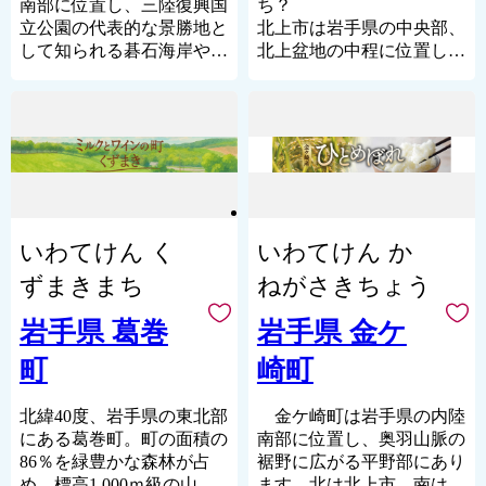
紅葉、冬はウィンタースポ
われており、カキの出荷シ
南部に位置し、三陸復興国
ち？
る様々な「青色」に
ーツ、春夏秋冬に行われる
ーズンである晩秋から春先
立公園の代表的な景勝地と
北上市は岩手県の中央部、
普代村の各地で出会うこと
情緒豊かなお祭。通年四季
には、採れたてのカキを殻
して知られる碁石海岸や三
北上盆地の中程に位置して
が出来ます。
折々に楽しむことができる
付きのまま蒸して時間内で
陸沿岸の最高峰五葉山など
おり、北上川と和賀川が合
見たことがない青色、
のが岩手の大きな魅力で
食べ放題できる「三陸山田
を有する、自然豊かで風光
流する肥沃な土地に美しい
心に残る青色、
す。
かき小屋」も多くの方にご
明媚なまちです。
田園地帯が広がり、西に奥
誰かに伝えたい青色が普代
岩手県では、県民、さらに
好評いただいています。
夏は涼しく、また、冬には
羽、東に北上山系の山々が
村にはあるのです。
は岩手県と関わりある人
また、全国でも最高レベ
ほとんど積雪が見られず、
連なる豊かな自然に恵まれ
が、お互いに幸福を守り育
ルの品質の乾しいたけや、
比較的温暖な心地の良いま
ています。また、北上市
【お問い合わせ先】
てる岩手を実現し、一人ひ
香りの強い松茸の産地でも
ちで、交通・物流基盤の強
は、8つの工業団地などに
普代村役場 政策推進室
とりが希望を持つことがで
あり、海、山の四季おりお
化や、水産業・窯業をはじ
誘致企業や地元企業、約
〒028-8392
いわてけん く
いわてけん か
きる「希望郷いわて」を目
りを感じる味覚に満ちてい
めとする地場産業の振興な
300社が立地しており、製
岩手県下閉伊郡普代村9-
指しています。
ます。
どにより、三陸沿岸地域の
造品等出荷額は県内第2位
ずまきまち
ねがさきちょう
13-2
「ふるさと岩手応援寄付」
湖に例えられるほど波お
拠点都市として発展してき
（平成26年工業統計調査速
0194-35-2114（電話）
を通じて、多くの皆さんに
だやかな山田湾にはぽっか
ました。
報）で、東北有数の工業都
岩手県 葛巻
岩手県 金ケ
0194-35-3017（ファック
岩手県の取り組みに参画い
りと島が浮かんでいます。
このような中、平成23年3
市でもあります。東洋経済
ス）
町
崎町
ただき、また、岩手ファン
１６４３年にオランダ船ブ
月11日の東日本大震災によ
新報社による住みよさラン
f-
として応援していただきま
レスケンス号がこの島に着
り、今までに経験したこと
キングでは、岩手県内8年
furusato@vill.fudai.iwate.jp（e-
すようお願いします。
いたという史実から、「オ
のない甚大な被害に遭いま
連続1位を獲得しており、
北緯40度、岩手県の東北部
金ケ崎町は岩手県の内陸
mail）
ランダ島」と呼ばれていま
したが、この類を見ない災
農業と工業のバランスがと
にある葛巻町。町の面積の
南部に位置し、奥羽山脈の
す。オランダ島は、無人島
害を乗り越え、市民一人ひ
れた、活気あふれる都市と
86％を緑豊かな森林が占
裾野に広がる平野部にあり
◇受領証明書・ワンストッ
の海水浴場として観光客や
とりが幸せを感じ、誇りを
して注目を集めています。
め、標高1,000ｍ級の山々
ます。北は北上市、南は奥