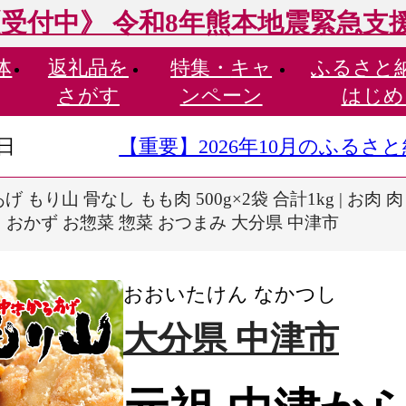
受付中》 令和8年熊本地震緊急支
体
返礼品を
特集・
キャ
ふるさと
さがす
ンペーン
はじめ
9日
【重要】2026年10月のふる
 もり山 骨なし もも肉 500g×2袋 合計1kg | お
 おかず お惣菜 惣菜 おつまみ 大分県 中津市
おおいたけん なかつし
大分県 中津市