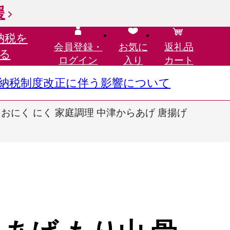
援
納税を
会員登録・
お気に
返礼品
る
ログイン
入り
カート
さと納税制度改正に伴う影響について
肉 肉 おにく にく 家庭調理 中津からあげ 唐揚げ