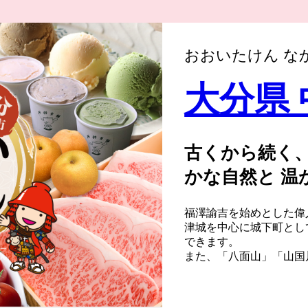
おおいたけん な
大分県
古くから続く、
かな自然と 温
福澤諭吉を始めとした偉
津城を中心に城下町とし
できます。
また、「八面山」「山国
は、圧巻です。
サイクリングロードなど
す。