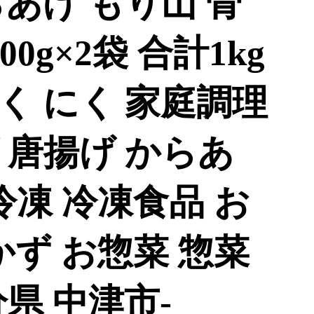
あげ もり山 骨
0g×2袋 合計1kg
にく にく 家庭調理
 唐揚げ からあ
冷凍 冷凍食品 お
かず お惣菜 惣菜
県 中津市-