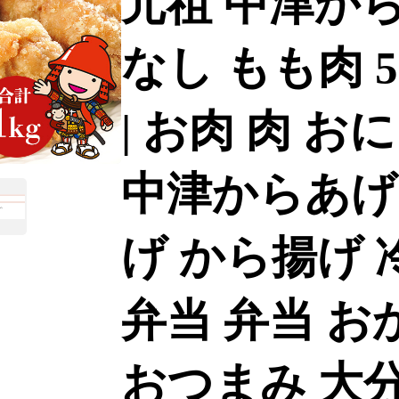
元祖 中津から
なし もも肉 50
| お肉 肉 お
中津からあげ
げ から揚げ 
弁当 弁当 お
おつまみ 大分