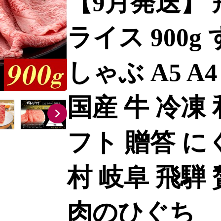
【9月発送】 
ライス 900g
しゃぶ A5 A4
国産 牛 冷凍 
フト 贈答 に
村 岐阜 飛騨
肉のひぐち