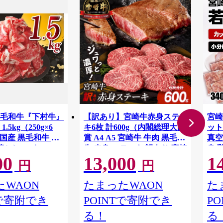
毛和牛『下村牛』
【訳あり】宮崎牛赤身ステー
宮崎
.5kg（250g×6
キ6枚 計600g（内閣総理大臣
ット 
国産 黒毛和牛 牛
賞 A4 A5 宮崎牛 牛肉 黒毛和
真空
落とし 1.5キロ
牛 赤身 ステーキ 訳あり 宮崎
身 
00
13,000
1
利 大容量 小分け 下
県）
円
円
県 東浦町
WAON
たまったWAON
た
Tで寄附でき
POINTで寄附でき
P
る！
る