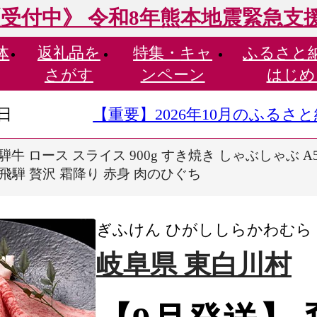
受付中》 令和8年熊本地震緊急支
体
返礼品を
特集・
キャ
ふるさと
さがす
ンペーン
はじめ
9日
【重要】2026年10月のふる
牛 ロース スライス 900g すき焼き しゃぶしゃぶ A5 
 飛騨 贅沢 霜降り 赤身 肉のひぐち
ぎふけん ひがししらかわむら
岐阜県 東白川村