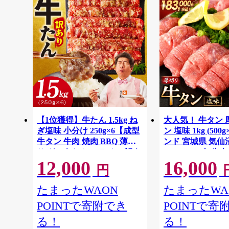
【1位獲得】牛たん 1.5kg ね
大人気！ 牛タン
ぎ塩味 小分け 250g×6【成型
ン 塩味 1kg (500g
牛タン 牛肉 焼肉 BBQ 薄切
ンド 宮城県 気仙
り ぎゅうたん スライス 訳あ
20564660] 肉 
12,000
16,000
り サイズ不揃い】 G4721
ん 牛タン塩 牛た
円
肉 BBQ アウト
ュー 厚切り タン
たまったWAON
たまったWA
POINTで寄附でき
POINTで寄
る！
る！