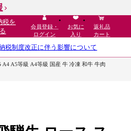
援
納税を
会員登録・
お気に
返礼品
る
ログイン
入り
カート
さと納税制度改正に伴う影響について
A4 A5等級 A4等級 国産 牛 冷凍 和牛 牛肉