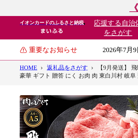
《
応援する
自治
イオンカードのふるさと納税
をさがす
重要なお知らせ
2026年7月
HOME
返礼品をさがす
【9月発送】 飛騨
豪華 ギフト 贈答 にく お肉 肉 東白川村 岐阜