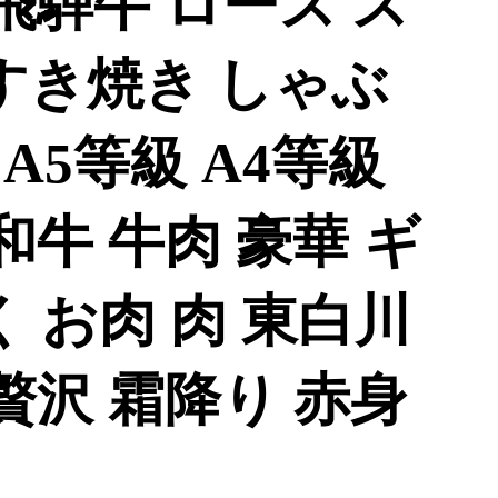
飛騨牛 ロース ス
 すき焼き しゃぶ
 A5等級 A4等級
和牛 牛肉 豪華 ギ
く お肉 肉 東白川
 贅沢 霜降り 赤身