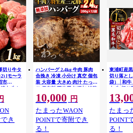
 厚切り牛タ
ハンバーグ 2.4kg 牛肉 豚肉
東浦町産黒
×2) [モ〜ラ
合挽き 冷凍 小分け 真空 個包
切り落とし 1
沼市
装 大容量 大きめ 肉汁 たっぷ
袋）│和牛 
牛肉 精肉 牛た
り 保存料 不使用 無添加 淡路
肉 牛 切り
10,000
13,0
ん塩 冷凍 焼
島 玉ねぎ ビーフ ポーク 牛
1.5kg 便
円
円
ドア バーベキ
豚 肉 合いびき肉 挽肉 お弁当
村牛 愛知
おかず 惣菜 晩ごはん おつま
ON
たまったWAON
たまった
み お取り寄せ ごはんのお供
附でき
POINTで寄附でき
POIN
贅沢 ギフト お中元 お歳暮 贈
り物 贈答
る！
る！