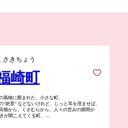
くさきちょう
 福崎町
の風物に囲まれた、小さな町。
の“絶景” などないけれど、じっと耳を澄ませば、
田畑から、くさむらから、人々の営みの隙間か
囁きが聞こえてくる町。
が語る。
福崎へ。