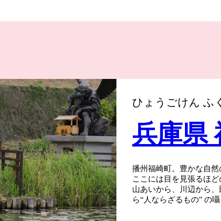
ひょうごけん ふ
兵庫県
播州福崎町。豊かな自然
ここには目を見張るほど
山あいから、川辺から、
ら“人ならざるもの” の
風が語り、水が語り、人
ようこそ、万物が語りし