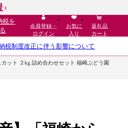
援
納税を
会員登録・
お気に
返礼品
る
ログイン
入り
カート
さと納税制度改正に伴う影響について
カット ２kg 詰め合わせセット 福崎ぶどう園