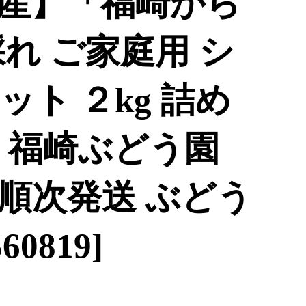
産】「福崎から
れ ご家庭用 シ
ト ２kg 詰め
 福崎ぶどう園
順次発送 ぶどう
0819]