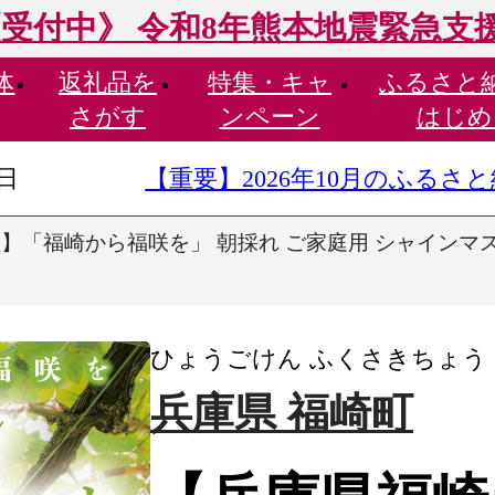
受付中》 令和8年熊本地震緊急支
体
返礼品を
特集・
キャ
ふるさと
さがす
ンペーン
はじめ
9日
【重要】2026年10月のふる
】「福崎から福咲を」 朝採れ ご家庭用 シャインマス
ひょうごけん ふくさきちょう
兵庫県 福崎町