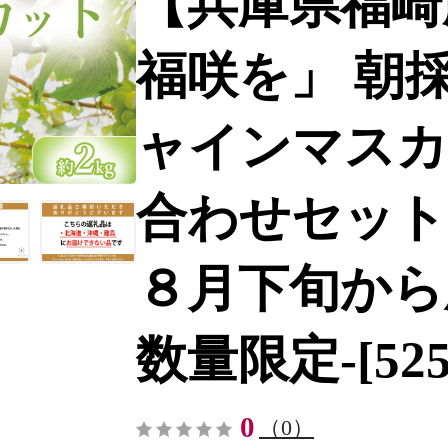
【兵庫県福崎
福咲を」 朝採
ャインマスカッ
合わせセット
８月下旬から
数量限定-[5256
0
（0）