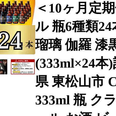
＜10ヶ月定
ル 瓶6種類2
瑠璃 伽羅 漆黒
(333ml×24本)
県 東松山市 
333ml 瓶 