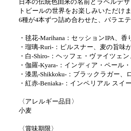
日本の伝統色由来の名前とラベルデザ
トビールの世界をお楽しみいただけ
6種が4本ずつ詰め合わせた、バラエテ
・毬花-Marihana：セッションIP
・瑠璃-Ruri-：ピルスナー、麦の旨
・白-Shiro-：ヘッフェ・ヴァイ
・伽羅-Kyara-：インディア・ペ
・漆黒-Shikkoku-：ブラックラ
・紅赤-Beniaka-：インペリアル
〈アレルギー品目〉
小麦
〈賞味期限〉