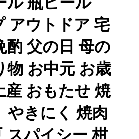
ール 瓶ビール
プ アウトドア 宅
晩酌 父の日 母の
り物 お中元 お歳
土産 おもたせ 焼
 やきにく 焼肉
 スパイシー 柑