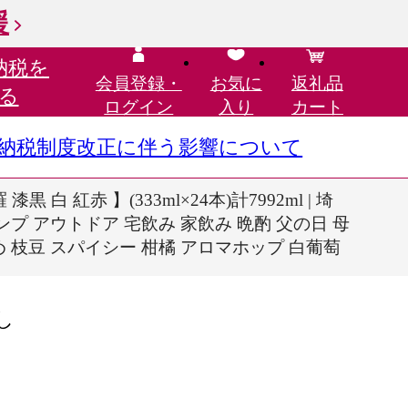
援
納税を
会員登録・
お気に
返礼品
る
ログイン
入り
カート
さと納税制度改正に伴う影響について
 紅赤 】(333ml×24本)計7992ml | 埼
ャンプ アウトドア 宅飲み 家飲み 晩酌 父の日 母
め 枝豆 スパイシー 柑橘 アロマホップ 白葡萄
し