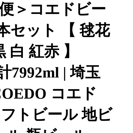
期便＞コエドビー
4本セット 【 毬花
 白 紅赤 】
計7992ml | 埼玉
COEDO コエド
クラフトビール 地ビ