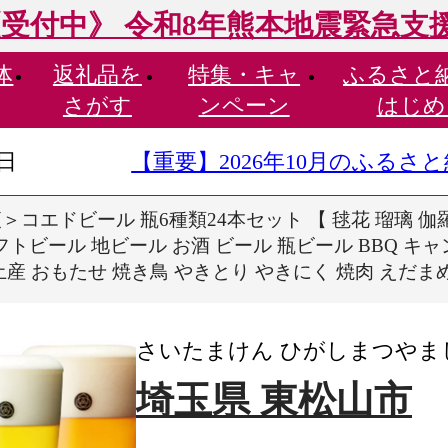
受付中》 令和8年熊本地震緊急支
体
返礼品を
特集・
キャ
ふるさと
さがす
ンペーン
はじめ
9日
【重要】2026年10月のふる
コエドビール 瓶6種類24本セット 【 毬花 瑠璃 伽羅 漆黒 白
 クラフトビール 地ビール お酒 ビール 瓶ビール BBQ キ
土産 おもたせ 焼き鳥 やきとり やきにく 焼肉 えだま
さいたまけん ひがしまつやま
埼玉県 東松山市