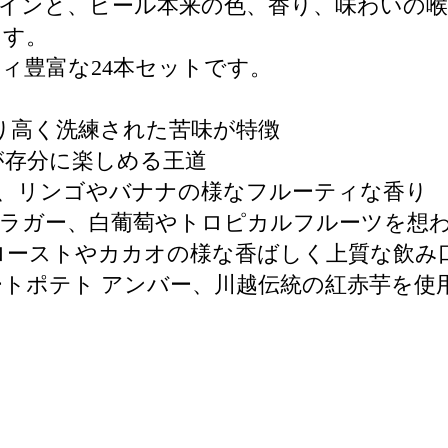
インと、ビール本来の色、香り、味わいの
ます。
ィ豊富な24本セットです。
A、香り高く洗練された苦味が特徴
味が存分に楽しめる王道
ツェン、リンゴやバナナの様なフルーティな香り
ール・ラガー、白葡萄やトロピカルフルーツを
ガー、ローストやカカオの様な香ばしく上質な飲み
 スイートポテト アンバー、川越伝統の紅赤芋