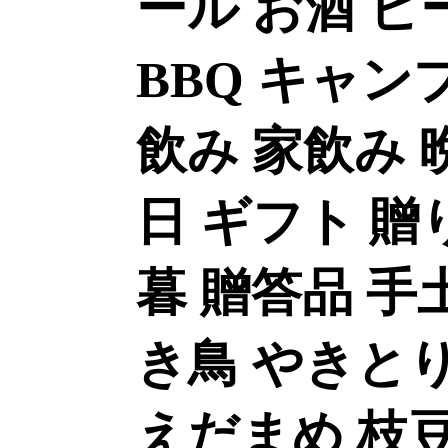
ール お酒 ビ
BBQ キャン
飲み 家飲み 
日 ギフト 贈
暮 贈答品 手
き鳥 やきとり
えだまめ 枝豆