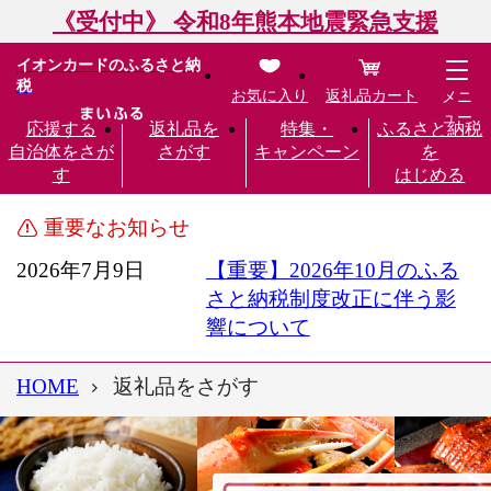
《受付中》 令和8年熊本地震緊急支援
イオンカードのふるさと納
税
お気に入り
返礼品カート
メニ
ュー
応援する
返礼品を
特集・
ふるさと納税
自治体をさが
さがす
キャンペーン
を
す
はじめる
重要なお知らせ
2026年7月9日
【重要】2026年10月のふる
さと納税制度改正に伴う影
響について
HOME
返礼品をさがす