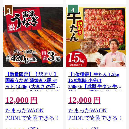
3
4
【数量限定】【 訳アリ 】
【1位獲得】牛たん 1.5kg
国産うなぎ 蒲焼き 3尾 セ
ねぎ塩味 小分け
ット ( 420g ) 大きさ の不揃
250g×6【成型 牛タン 牛肉
い タレ・山椒付き ウナギ
焼肉 BBQ 薄切り ぎゅうた
12,000
12,000
鰻 ふぞろい 不揃い うな重
ん スライス 訳あり サイズ
円
円
ひつまぶし 人気 茨城 八千
不揃い】 G4721
たまったWAON
たまったWAON
代町 ふるさと納税 冷凍
[SF951ya]
POINTで寄附できる！
POINTで寄附できる！