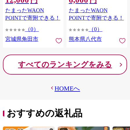
円
円
果樹園 宮城県 角田市 【先
市
たまったWAON
たまったWAON
行予約（2026年発送分）】
POINTで寄附できる！
POINTで寄附できる！
（0）
（0）
宮城県角田市
熊本県八代市
すべてのランキングをみる
HOMEへ
おすすめの返礼品