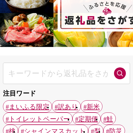
注目ワード
#まいふる限定
#訳あり
#新米
#トイレットペーパー
#定期便
#鮭
#桃
#シャインマスカット
#梨
#防災