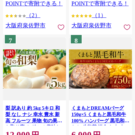
POINTで寄附できる！
POINTで寄附できる！
（2）
（1）
大阪府泉佐野市
大阪府泉佐野市
7
8
梨 訳あり 約 5kg 5キロ 和
くまもとDREAMバーグ
梨 なし ナシ 幸水 豊水 新
150g×5 くまもと黒毛和牛
高 フルーツ 果物 旬の果物
100% ハンバーグ 黒毛和牛
お取り寄せ グルメ 美味し
おかず 惣菜 洋食 お肉 肉
12,000
6,000
い 甘い 人気 おすすめ 吉川
牛肉 にく 冷凍 熊本県 八代