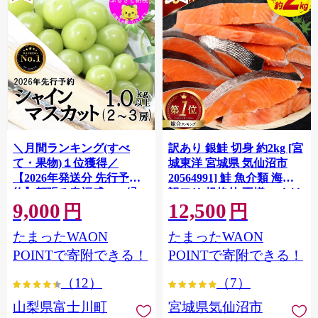
＼月間ランキング(すべ
訳あり 銀鮭 切身 約2kg [宮
て・果物)１位獲得／
城東洋 宮城県 気仙沼市
【2026年発送分 先行予
20564991] 鮭 魚介類 海鮮
約】頬張る幸福感 〜緑の
訳アリ 規格外 不揃い さけ
9,000
12,500
宝石・ シャインマスカッ
サケ 鮭切身 シャケ 切り身
円
円
ト 〜 １ｋｇ以上（２〜３
冷凍 家庭用 おかず 弁当 支
たまったWAON
たまったWAON
房） フルーツ 山梨県産 果
援 サーモン 銀鮭切り身 魚
物 くだもの シャイン マス
わけあり
POINTで寄附できる！
POINTで寄附できる！
カット ぶどう ブドウ 葡萄
（12）
（7）
大粒 種なし 先行予約 富士
川町 10000円 一万円 9000
山梨県富士川町
宮城県気仙沼市
円 九千円