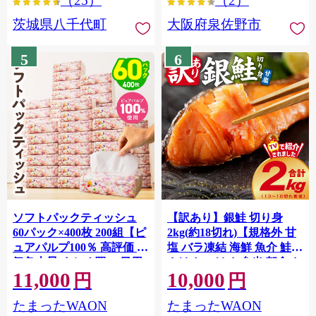
（25）
（2）
茨城県八千代町
大阪府泉佐野市
5
6
ソフトパックティッシュ
【訳あり】銀鮭 切り身
60パック×400枚 200組【ピ
2kg(約18切れ)【規格外 甘
ュアパルプ100％ 高評価 人
塩 バラ凍結 海鮮 魚介 鮭
気急上昇 まとめ買い 日用
さけ しゃけ お弁当 朝食 お
11,000
10,000
品 常備品 てぃっしゅ 備蓄
かず 簡単調理 家計応援】
円
円
G4139
防災 箱なし】 010B1754
たまったWAON
たまったWAON