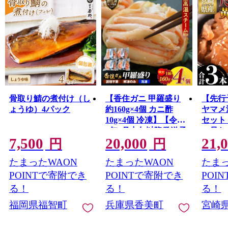
骨取り鯖の煮付け（し
【香住ガニ 甲羅盛り
【先行
ょうゆ）4パック
約160g×4個 カニ酢
ヤマメ
10g×4個 冷凍】【令和
セット＞
8年9月中旬以降発送予
の尺ヤ
7,500
20,000
21,
定】 大人気 おすすめ
70g×
円
円
国産 小分け 便利 鮮度
(約80
たまったWAON
たまったWAON
たまっ
抜群 むき身 たっぷり
宮崎 
丸々1杯分 甘み 関西唯
メ ヤ
POINTで寄附でき
POINTで寄附でき
POI
一 ランキング 兵庫県
わせ 
る！
る！
る！
香美町 カニ かに 蟹 紅
のし対
福岡県福智町
兵庫県香美町
宮崎
ガニ ベニズワイガニ
贈り物【
足 爪 身 脚 モリタ食品
0201
10-16
しゃく