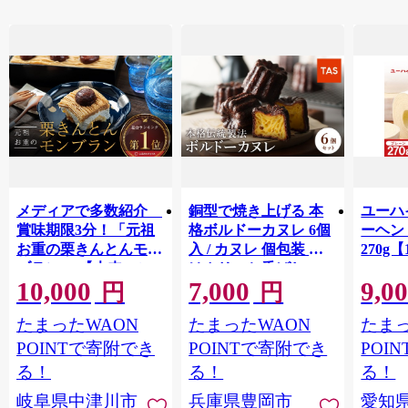
メディアで多数紹介
銅型で焼き上げる 本
ユーハ
賞味期限3分！「元祖
格ボルドーカヌレ 6個
ーヘ
お重の栗きんとんモン
入 / カヌレ 個包装 外
270g【
ブラン」 【未来のご
はカリッと香ばしい
10,000
7,000
9,0
褒美】スイーツ 栗 モ
中はもっちり ラム酒
円
円
ンブラン くりきんと
バニラ お取り寄せ ス
たまったWAON
たまったWAON
たまっ
ん デザート ご褒美 お
イーツ 焼き菓子 詰め
取り寄せ くり お菓子
合わせ ホワイトデー
POINTで寄附でき
POINTで寄附でき
POI
菓子 F4N-2298
お返し 冷凍 手作り 化
る！
る！
る！
粧箱入り ギフト TAS
岐阜県中津川市
兵庫県豊岡市
愛知
BAKE