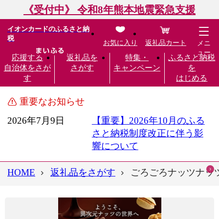
《受付中》 令和8年熊本地震緊急支援
イオンカードのふるさと納
税
お気に入り
返礼品カート
メニ
ュー
応援する
返礼品を
特集・
ふるさと納税
自治体をさが
さがす
キャンペーン
を
す
はじめる
重要なお知らせ
2026年7月9日
【重要】2026年10月のふる
さと納税制度改正に伴う影
響について
HOME
返礼品をさがす
ごろごろナッツナッ