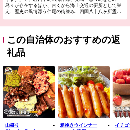
島々が存在するほか、古くから海上交通の要所として栄
え、歴史の風情漂う仁尾の街並み、四国八十八ヶ所霊場
の寺院があります。
また道の駅や温泉などの交流施設や海・里・山の幸を活
かしたマルシェも盛んに行われています。近年ではSNS
をきっかけに多くの人が訪れるようになった父母ヶ浜
この自治体のおすすめの返
（ちちぶがはま）ですが、その景観は古くから地元の皆
さんの手によって守られてきました。
礼品
７つの町が合併し誕生した三豊市では様々な文化、歴史
が多様に存在しています。近年は国内のみならず海外か
らも多くのお客様が訪れていますが、三豊市をこれから
もっと多くの方に知ってもらい、その魅力を感じてもら
いたいと思います。
山盛り
粗挽きウインナー
イチゴ