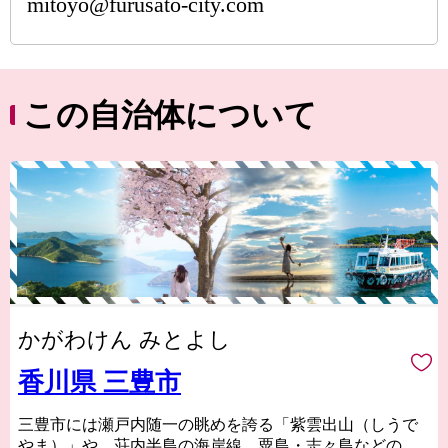
mitoyo@furusato-city.com
この自治体について
かがわけん みとよし
香川県 三豊市
三豊市には瀬戸内随一の眺めを誇る「紫雲出山（しうで
やま）」や、荘内半島の海岸線、粟島・志々島などの