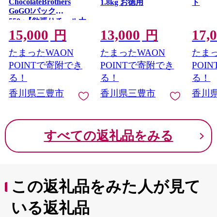
ChocolateBrothers
1.8kg お徳用
ト
GoGO!パック
550g【欲張りチュル太
(弟)】
15,000
13,000
17,
円
円
たまったWAON
たまったWAON
たまっ
POINTで寄附でき
POINTで寄附でき
POI
る！
る！
る！
香川県三豊市
香川県三豊市
香川
すべての返礼品をみる
この返礼品をみた人が見て
いる返礼品