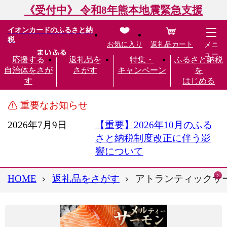
《受付中》 令和8年熊本地震緊急支援
イオンカードのふるさと納
税
お気に入り
返礼品カート
メニ
ュー
応援する
返礼品を
特集・
ふるさと納税
自治体をさが
さがす
キャンペーン
を
す
はじめる
重要なお知らせ
2026年7月9日
【重要】2026年10月のふる
さと納税制度改正に伴う影
響について
HOME
返礼品をさがす
アトランティックサー