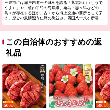
三豊市には瀬戸内随一の眺めを誇る「紫雲出山（しうで
やま）」や、荘内半島の海岸線、粟島・志々島などの
島々が存在するほか、古くから海上交通の要所として栄
え、歴史の風情漂う仁尾の街並み、四国八十八ヶ所霊場
の寺院があります。
また道の駅や温泉などの交流施設や海・里・山の幸を活
かしたマルシェも盛んに行われています。近年ではSNS
をきっかけに多くの人が訪れるようになった父母ヶ浜
この自治体のおすすめの返
（ちちぶがはま）ですが、その景観は古くから地元の皆
さんの手によって守られてきました。
礼品
７つの町が合併し誕生した三豊市では様々な文化、歴史
が多様に存在しています。近年は国内のみならず海外か
らも多くのお客様が訪れていますが、三豊市をこれから
もっと多くの方に知ってもらい、その魅力を感じてもら
いたいと思います。