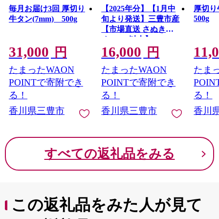
毎月お届け3回 厚切り
【2025年分】【1月中
厚切り
500g
牛タン(7mm) 500g
旬より発送】三豊市産
【市場直送 さぬきひ
め 1.0kg以上】
31,000
16,000
11,
円
円
たまったWAON
たまったWAON
たまっ
POINTで寄附でき
POINTで寄附でき
POI
る！
る！
る！
香川県三豊市
香川県三豊市
香川
すべての返礼品をみる
この返礼品をみた人が見て