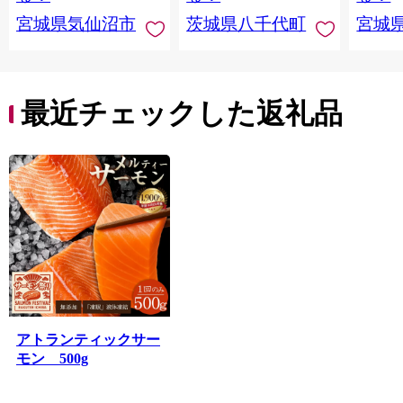
宮城県気仙沼市
茨城県八千代町
宮城
最近チェックした返礼品
アトランティックサー
モン 500g