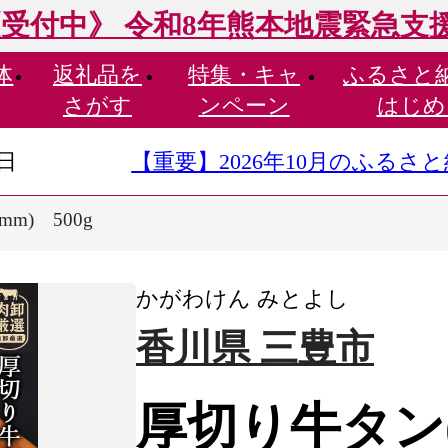
受付中》 令和8年熊本地震緊急支
体
返礼品を
特集・
キャ
ふるさと
さがす
ンペーン
はじめ
9日
【重要】2026年10月のふる
m) 500g
かがわけん みとよし
香川県 三豊市
厚切り牛タン(7