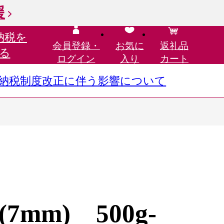
援
納税を
会員登録・
お気に
返礼品
る
ログイン
入り
カート
さと納税制度改正に伴う影響について
mm) 500g-