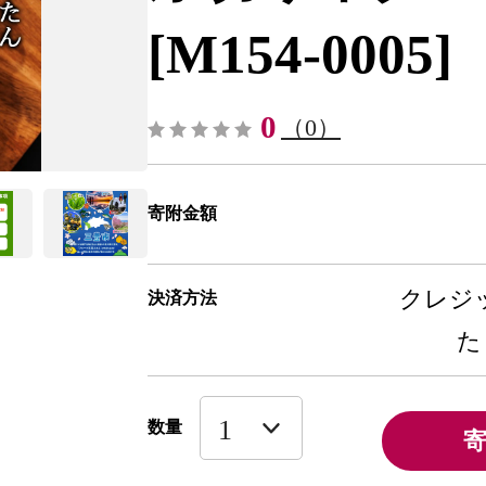
[M154-0005]
0
（0）
寄附金額
クレジッ
決済方法
た
数量