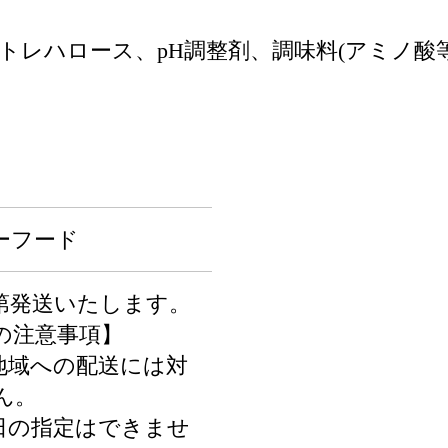
/トレハロース、pH調整剤、調味料(アミノ酸
ーフード
第発送いたします。
の注意事項】
地域への配送には対
ん。
日の指定はできませ