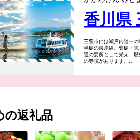
香川県
三豊市には瀬戸内随一の
半島の海岸線、粟島・志
通の要所として栄え、歴
の寺院があります。
また道の駅や温泉などの
盛んに行われています。
になった父母ヶ浜（ちち
さんの手によって守られ
７つの町が合併し誕生し
います。近年は国内のみ
が、三豊市をこれからも
めの返礼品
もらいたいと思います。