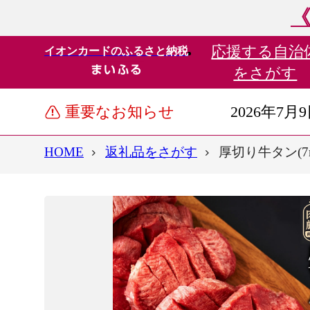
《
応援する
自治
イオンカードのふるさと納税
をさがす
重要なお知らせ
2026年7月
HOME
返礼品をさがす
厚切り牛タン(7m