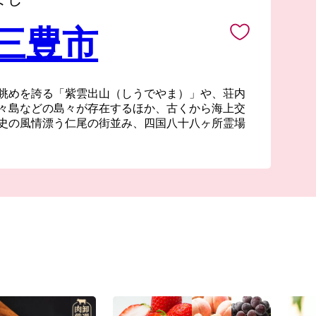
 三豊市
眺めを誇る「紫雲出山（しうでやま）」や、荘内
々島などの島々が存在するほか、古くから海上交
史の風情漂う仁尾の街並み、四国八十八ヶ所霊場
交流施設や海・里・山の幸を活かしたマルシェも
近年ではSNSをきっかけに多くの人が訪れるよう
ぶがはま）ですが、その景観は古くから地元の皆
てきました。
た三豊市では様々な文化、歴史が多様に存在して
ならず海外からも多くのお客様が訪れています
っと多くの方に知ってもらい、その魅力を感じて