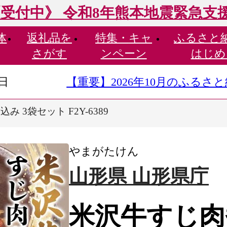
受付中》 令和8年熊本地震緊急支
体
返礼品を
特集・
キャ
ふるさと
さがす
ンペーン
はじめ
9日
【重要】2026年10月のふる
 3袋セット F2Y-6389
やまがたけん
山形県 山形県庁
米沢牛すじ肉