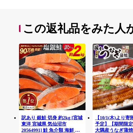
この返礼品をみた人
訳あり 銀鮭 切身 約2kg [宮城
【10/1(木)より
東洋 宮城県 気仙沼市
予定】【期間限定
20564991] 鮭 魚介類 海鮮 訳
大隅産うなぎ蒲焼