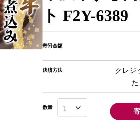
ト F2Y-6389
寄附金額
クレジッ
決済方法
た
数量