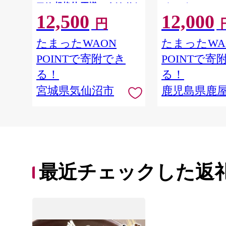
アリ 規格外 不揃い さけ サケ
（400g）
12,500
12,000
鮭切身 シャケ 切り身 冷凍 家
円
庭用 おかず 弁当 支援 サーモ
ン 銀鮭切り身 魚 わけあり
たまったWAON
たまったWA
POINTで寄附でき
POINTで寄
る！
る！
宮城県気仙沼市
鹿児島県鹿
最近チェックした返