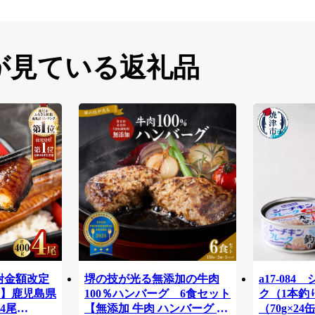
が見ている返礼品
寄附金額改定
堺の技が光る無添加の牛肉
a17-08
】鹿児島県
100％ハンバーグ 6食セット
ク（1本釣
4尾
【無添加 牛肉 ハンバーグ セ
（70g×24