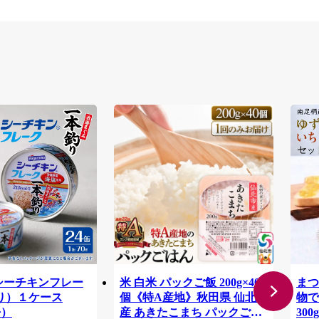
4 シーチキンフレー
米 白米 パックご飯 200g×40
まつ
り）１ケース
個《特A産地》秋田県 仙北市
物で
缶）
産 あきたこまち パックごは
30