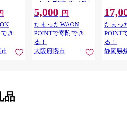
ット 6食 個包装 グルメ 温め
5,000
17,0
るだけ 冷凍 惣菜 簡単調理 人
円
円
気 おすすめ ギフト 贈答用 お
取り寄せ 通販 送料無料 ふる
ON
たまったWAON
たまった
さと納税 大阪 堺市】
附でき
POINTで寄附でき
POIN
る！
る！
屋市
大阪府堺市
静岡県
礼品