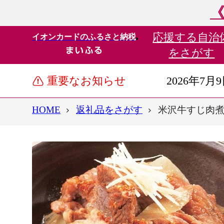
《
応援する
自治
イオンカードのふるさと納税
をさがす
重要なお知らせ
2026年7月
HOME
返礼品をさがす
米沢牛すじ肉煮込み