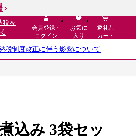
援
納税を
会員登録・
お気に
返礼品
る
ログイン
入り
カート
さと納税制度改正に伴う影響について
煮込み 3袋セッ