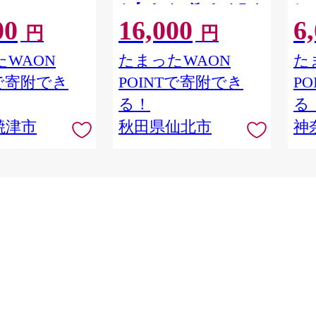
ん【 パックご飯 パックライ
セッ
00
16,000
6
ス ご飯 ご飯パック ごはんパ
贈り
円
円
ック パック レトルト 米】 秋
め買
田県仙北市
ツ 
WAON
たまったWAON
た
足柄
Tで寄附でき
POINTで寄附でき
P
る！
る
焼津市
秋田県仙北市
神