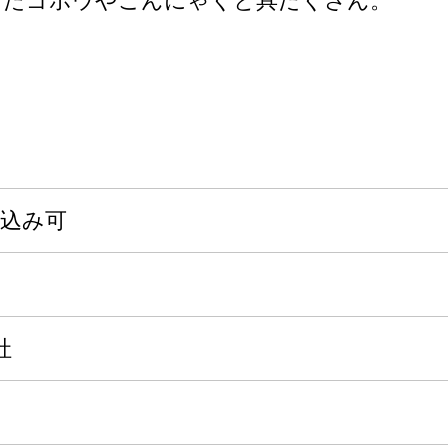
したゴボウやこんにゃくと具だくさん。
申込み可
社