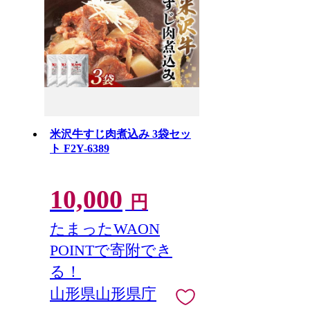
米沢牛すじ肉煮込み 3袋セッ
ト F2Y-6389
10,000
円
たまったWAON
POINTで寄附でき
る！
山形県山形県庁