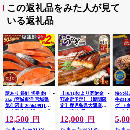
この返礼品をみた人が見て
いる返礼品
訳あり 銀鮭 切身 約
【10/1(木)より寄附金
堺の技
2kg [宮城東洋 宮城県
額改定予定】【期間限
牛肉1
気仙沼市 20564991] 鮭
定】鹿児島県大隅産う
グ 6
魚介類 海鮮 訳アリ 規
なぎ蒲焼4尾（400g）
加 牛
12,500
12,000
5,0
格外 不揃い さけ サケ
ット 6
円
円
鮭切身 シャケ 切り身
メ 温
たまったWAON
たまったWAON
たまっ
冷凍 家庭用 おかず 弁
菜 簡