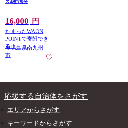
ス4種5食分
16,000
円
たまったWAON
POINTで寄附でき
る！
鹿児島県南九州
市
応援する自治体をさがす
エリアからさがす
キーワードからさがす