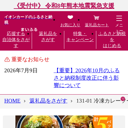
《受付中》 令和8年熊本地震緊急支援
イオンカードのふるさと納
税
お気に入り
返礼品カート
メニ
ュー
応援する
返礼品を
特集・
ふるさと納税
自治体をさが
さがす
キャンペーン
を
す
はじめる
重要なお知らせ
2026年7月9日
【重要】2026年10月のふる
さと納税制度改正に伴う影
響について
HOME
返礼品をさがす
131-01 冷凍カレー