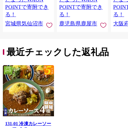
当 支援 サーモン 銀鮭
すめ 
POINTで寄附でき
POINTで寄附でき
POI
切り身 魚 わけあり
取り寄
る！
る！
る！
料 ふ
宮城県気仙沼市
鹿児島県鹿屋市
大阪
堺市】
最近チェックした返礼品
131-01 冷凍カレーソー