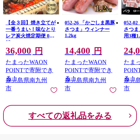
とを、深くお詫び申し上げます。
本市では、直ちに当該事業者の返礼品に係る寄附の受付
を停止いたしました。
【全３回】焼き立てが
052-26 「かごしま黒豚
052-
また、既に寄附をいただき未発送の当該事業者の返礼品
一番うまい！味なとり
さつま」ウィンナー
さつま
について発送を見合わせておりますので、今後、個別に
1.2kg
レア炭火焼定期便 045-
用3種1
ご連絡をさせていただきます。
13
速やかに調査を進め、当該事業者をお選びいただいた寄
36,000
14,400
24,
円
円
附者の皆様には、誠意を持って真摯に対応させていただ
く所存です。
たまったWAON
たまったWAON
たまっ
何卒ご理解賜りますようお願い申し上げます。
POINTで寄附でき
POINTで寄附でき
POI
る！
る！
る！
鹿児島県南九州
鹿児島県南九州
鹿児
市
市
市
すべての返礼品をみる