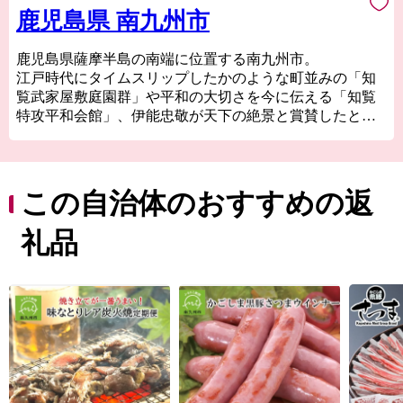
鹿児島県 南九州市
鹿児島県薩摩半島の南端に位置する南九州市。
江戸時代にタイムスリップしたかのような町並みの「知
覧武家屋敷庭園群」や平和の大切さを今に伝える「知覧
特攻平和会館」、伊能忠敬が天下の絶景と賞賛したと伝
わる「番所鼻自然公園」、国の伝統的工芸品に指定され
ている「川辺仏壇」などで知られています。
南九州市には、市町村別日本一の生産量を誇る「知覧
茶」や「さつまいも」などの農産物のほか、鹿児島黒
この自治体のおすすめの返
牛・黒豚をはじめ、鶏卵などの畜産物、それらの加工品
が数多くあります。
礼品
南九州市自慢の特産品を、ふるさと納税でぜひお楽しみ
ください。
■南九州市ふるさと納税品の不適正表示についてのお詫び
とご報告
本市へのふるさと納税のお礼として取り扱っていた「有
限会社水迫畜産」の牛肉の返礼品について、不適切な表
示があったことが確認されました。
寄附者の皆様には、ご心配とご迷惑をおかけしましたこ