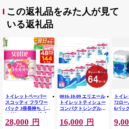
この返礼品をみた人が見て
いる返礼品
トイレットペーパー
0016-10-09 エリエール
トイレ
スコッティ フラワー
トイレットティシュー
72ロール
パック 3倍長持ち〈香
コンパクトシングル 8
6パック
り付〉4ロール(ダブ
ロール×8パック 64ロ
100m
28,000
16,000
9,0
ル)×12パック 日用品
ール 1.5倍巻 82.5m
FSC
円
円
最短翌日発送 [スコッ
トイレットペーパー
長巻タ