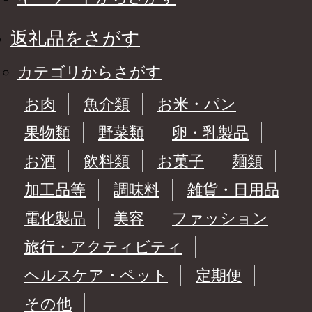
返礼品をさがす
カテゴリからさがす
お肉
魚介類
お米・パン
果物類
野菜類
卵・乳製品
お酒
飲料類
お菓子
麺類
加工品等
調味料
雑貨・日用品
電化製品
美容
ファッション
旅行・アクティビティ
ヘルスケア・ペット
定期便
その他