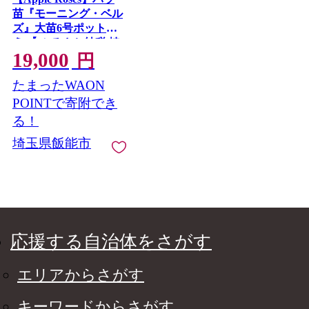
苗『モーニング・ベル
ズ』大苗6号ポット植
え 【 ふるさと納税 埼
19,000
玉県 飯能市 送料無料
円
薔薇 ばら 花 苗木 ガー
たまったWAON
デニング ガーデン 園
芸 プレゼント ギフト
POINTで寄附でき
贈り物 記念日 母の日
る！
誕生日 】 HNNH040
埼玉県飯能市
応援する自治体をさがす
エリアからさがす
キーワードからさがす