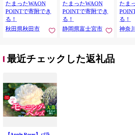
たまったWAON
たまったWAON
たまっ
ティ フラワーパック
シングル パルプ100％
100％
トイレットペーパー
香りつき 日用品 消耗
防災 
POINTで寄附でき
POINTで寄附でき
POI
日本製紙クレシア] 秋
品 備蓄
ペーパ
る！
る！
る！
田県秋田市
川県 
秋田県秋田市
静岡県富士宮市
神奈
トペー
活雑貨
れっと
ち 長
便利 
最近チェックした返礼品
コ ト
ー 人
【Apple Roses】バラ