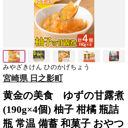
みやざきけん ひのかげちょう
宮崎県 日之影町
黄金の美食 ゆずの甘露煮
(190g×4個) 柚子 柑橘 瓶詰
瓶 常温 備蓄 和菓子 おやつ