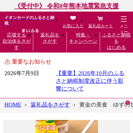
《受付中》 令和8年熊本地震緊急支援
イオンカードのふるさと納
税
お気に入り
返礼品カート
メニ
ュー
応援する
返礼品を
特集・
ふるさと納税
自治体をさが
さがす
キャンペーン
を
す
はじめる
重要なお知らせ
2026年7月9日
【重要】2026年10月のふる
さと納税制度改正に伴う影
響について
HOME
返礼品をさがす
黄金の美食 ゆずの甘露