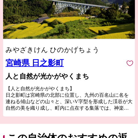
みやざきけん ひのかげちょう
宮崎県 日之影町
人と自然が光かがやくまち
【人と自然が光かがやくまち】
日之影町は宮崎県の北部に位置し、九州の百名山に名を
連ねる傾山などの山々と、深いV字型を形成した渓谷が大
自然の美を織り成し、町内に点在する集落では、神楽や
大人歌舞伎（九州で唯一の農村歌舞伎）、深角団七踊り
等が伝承され、自然と農村文化の豊かな中山間地域で
す。