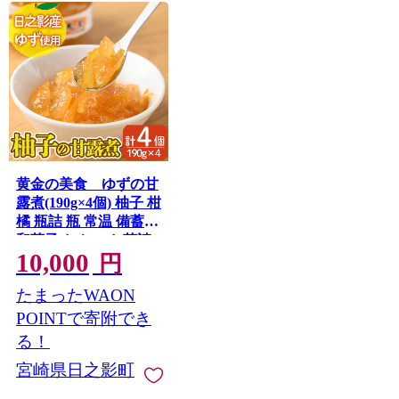
黄金の美食 ゆずの甘
露煮(190g×4個) 柚子 柑
橘 瓶詰 瓶 常温 備蓄
和菓子 おやつ お茶請
10,000
け スイーツ 製菓材料
円
加工食品 宮崎県 日之
たまったWAON
影町【MU028】【日之
影町村おこし総合産業
POINTで寄附でき
(株)】
る！
宮崎県日之影町