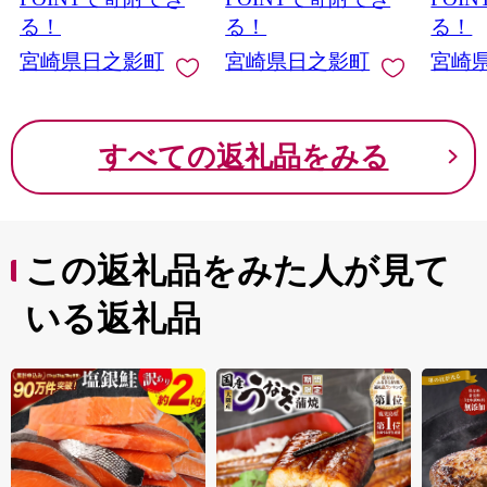
る！
る！
る！
宮崎県日之影町
宮崎県日之影町
宮崎
すべての返礼品をみる
この返礼品をみた人が見て
いる返礼品