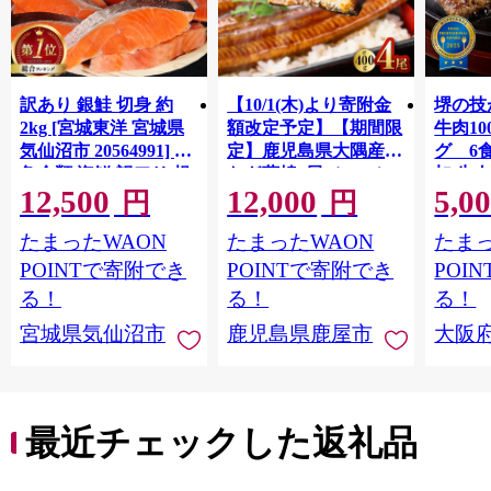
訳あり 銀鮭 切身 約
【10/1(木)より寄附金
堺の技
2kg [宮城東洋 宮城県
額改定予定】【期間限
牛肉1
気仙沼市 20564991] 鮭
定】鹿児島県大隅産う
グ 6
魚介類 海鮮 訳アリ 規
なぎ蒲焼4尾（400g）
加 牛
12,500
12,000
5,0
格外 不揃い さけ サケ
ット 6
円
円
鮭切身 シャケ 切り身
メ 温
たまったWAON
たまったWAON
たまっ
冷凍 家庭用 おかず 弁
菜 簡
当 支援 サーモン 銀鮭
すめ 
POINTで寄附でき
POINTで寄附でき
POI
切り身 魚 わけあり
取り寄
る！
る！
る！
料 ふ
宮城県気仙沼市
鹿児島県鹿屋市
大阪
堺市】
最近チェックした返礼品