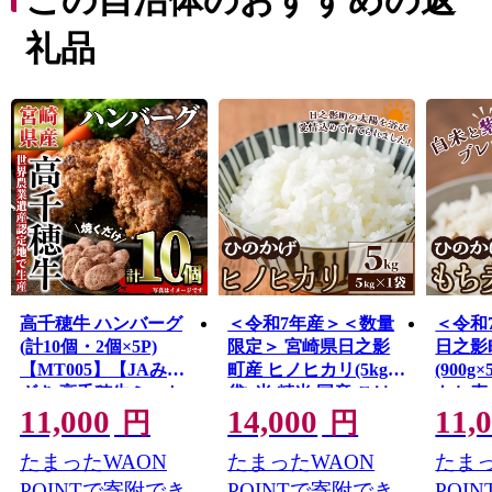
この自治体のおすすめの返
礼品
高千穂牛 ハンバーグ
＜令和7年産＞＜数量
＜令和
(計10個・2個×5P)
限定＞ 宮崎県日之影
日之影
【MT005】【JAみや
町産 ヒノヒカリ(5kg×1
(900g
ざき 高千穂牛ミート
袋) 米 精米 国産 ごは
もち麦
11,000
14,000
11,
センター】
ん 白米 【AF002】
精米 
円
円
【株式会社ひのかげア
【AF
たまったWAON
たまったWAON
たまっ
グリファーム】
ひのか
ム】
POINTで寄附でき
POINTで寄附でき
POI