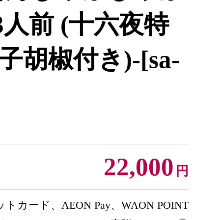
)3人前 (十六夜特
胡椒付き)-[sa-
22,000
円
トカード、AEON Pay、WAON POINT