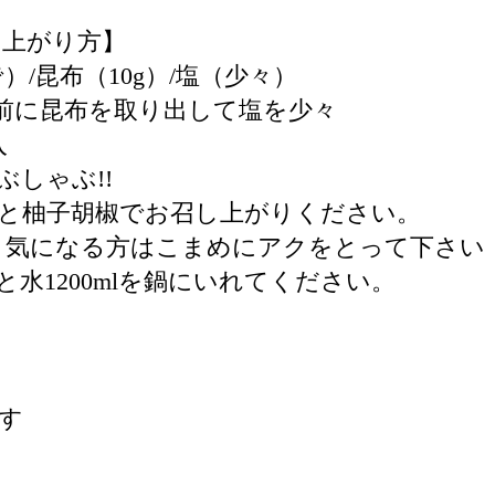
し上がり方】
/昆布（10g）/塩（少々）
騰寸前に昆布を取り出して塩を少々
入
ぶしゃぶ!!
と柚子胡椒でお召し上がりください。
、気になる方はこまめにアクをとって下さい
と水1200mlを鍋にいれてください。
す