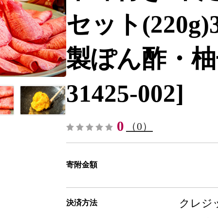
セット(220g
製ぽん酢・柚子
31425-002]
0
（0）
寄附金額
クレジッ
決済方法