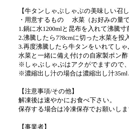
【牛タンしゃぶしゃぶの美味しい召
・用意するもの 水菜（お好みの量で）
1.鍋に水1200mlと昆布を入れて沸
2.沸騰したら7?8cmに切った水菜を投
3.再度沸騰したら牛タンをいれてしゃ
水菜と一緒に備え付けの自家製ポン酢
※しゃぶしゃぶはアクがでますので
※濃縮出し汁の場合は濃縮出し汁35ml
【注意事項/その他】
解凍後は速やかにお食べ下さい。
保存する場合は冷凍保存でお願いしま
【事業者】