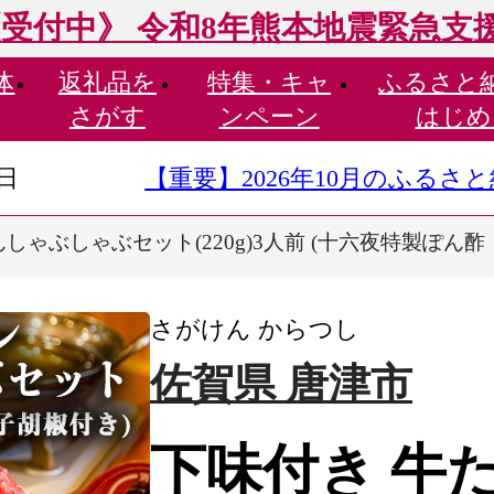
受付中》 令和8年熊本地震緊急支
体
返礼品を
特集・
キャ
ふるさと
さがす
ンペーン
はじめ
9日
【重要】2026年10月のふる
しゃぶしゃぶセット(220g)3人前 (十六夜特製ぽん
さがけん からつし
佐賀県 唐津市
下味付き 牛