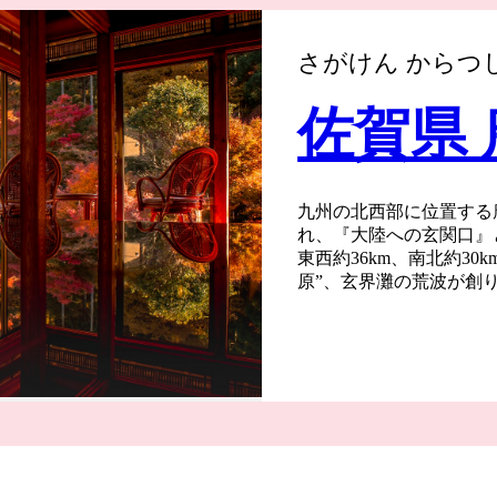
さがけん からつ
佐賀県
九州の北西部に位置する
れ、『大陸への玄関口』
東西約36km、南北約3
原”、玄界灘の荒波が創
鮮出兵の前線基地“名護屋
統的工芸品“唐津焼”、日
に溢れています。