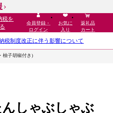
援
納税を
会員登録・
お気に
返礼品
る
ログイン
入り
カート
さと納税制度改正に伴う影響について
酢・柚子胡椒付き)
たんしゃぶしゃぶ