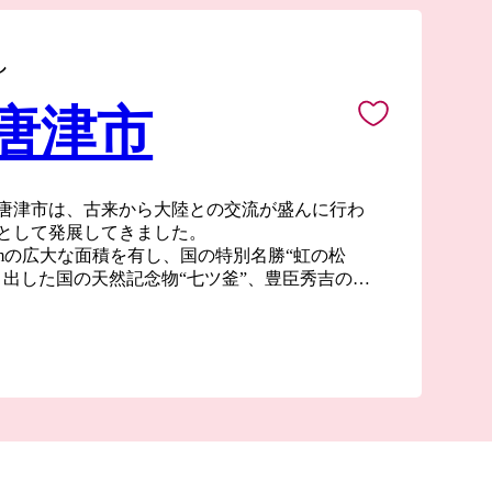
し
 唐津市
唐津市は、古来から大陸との交流が盛んに行わ
として発展してきました。
0kmの広大な面積を有し、国の特別名勝“虹の松
り出した国の天然記念物“七ツ釜”、豊臣秀吉の朝
城跡”、唐津神社の秋季例大祭“唐津くんち”、伝
本三大朝市”呼子の朝市”など、自然・歴史・文化