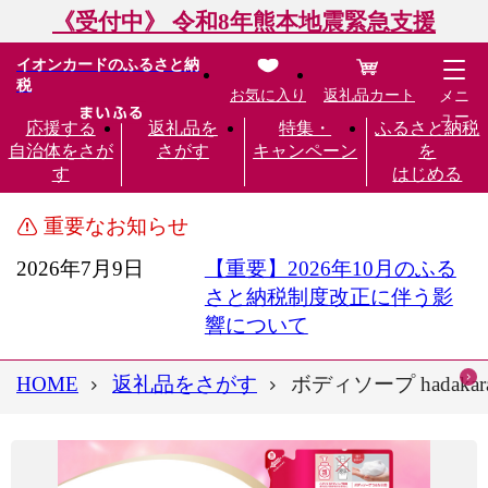
《受付中》 令和8年熊本地震緊急支援
イオンカードのふるさと納
税
お気に入り
返礼品カート
メニ
ュー
応援する
返礼品を
特集・
ふるさと納税
自治体をさが
さがす
キャンペーン
を
す
はじめる
重要なお知らせ
2026年7月9日
【重要】2026年10月のふる
さと納税制度改正に伴う影
響について
HOME
返礼品をさがす
ボディソープ hadak