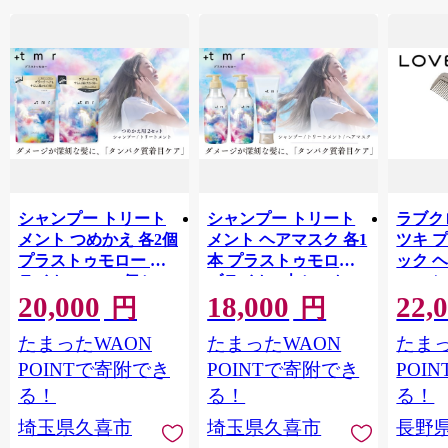
シャンプー トリート
シャンプー トリート
ラブクロ
メント つめかえ 各2個
メント ヘアマスク 各1
ツキ 
プラストゥモロー ブ
本 プラストゥモロー
ック 
ライト 400ml 4個セッ
ブライト 3本セット |
コーム
20,000
18,000
22,
ト | 美容 ヘアケア つ
美容 ヘアケア つめか
LOVE
円
円
めかえ 詰め替え ブリ
え 詰め替え ブリーチ
つや 
たまったWAON
たまったWAON
たまっ
ーチ 口コミ 香り リピ
口コミ 香り リピート
市[№565
ート ランキング ロン
ランキング ロング ス
POINTで寄附でき
POINTで寄附でき
POI
グ ストレート サラサ
トレート サラサラ 洗
る！
る！
る！
ラ 洗い上がり パサつ
い上がり パサつき カ
埼玉県久喜市
埼玉県久喜市
長野
き カラー 髪 保湿 ダメ
ラー 髪 保湿 ダメージ