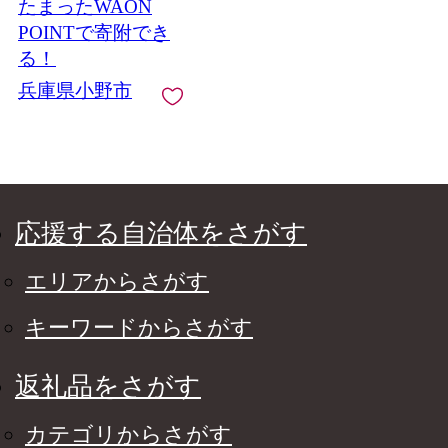
たまったWAON
ス用品 大容量 いい 匂
い ボディ 保湿 LION
POINTで寄附でき
ライオン 泡石鹸 石鹸
る！
兵庫 兵庫県 小野市
兵庫県小野市
応援する自治体をさがす
エリアからさがす
キーワードからさがす
返礼品をさがす
カテゴリからさがす