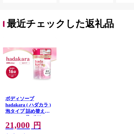
ージ タンパク質 艶 リ
タンパク質 艶 リペア
ペア ケア 補修 埼玉県
ケア 補修 セット ライ
久喜市 ファイントゥ
ン使い 埼玉県 久喜市
デイ
ファイントゥデイ
最近チェックした返礼品
ボディソープ
hadakara ( ハダカラ )
泡タイプ 詰め替え
440ml×16袋 ボディー
21,000
ソープ 泡ボディソー
円
プ 泡 日用品 消耗品 バ