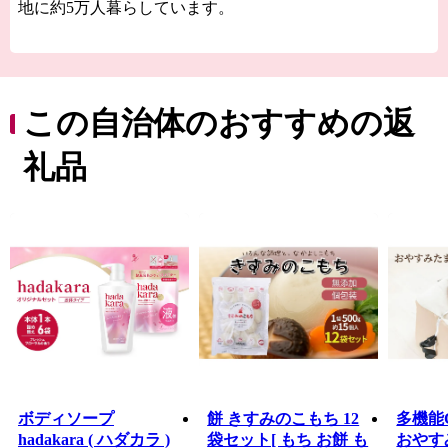
地に約5万人暮らしています。
夏には一面に咲き誇る「ヒマワリ」日本を代表するそろ
ばんなどの伝統工芸品、肥よくな大地が育てた新鮮な農
産物など小野市には皆さまにお伝えしたい魅力がたっぷ
りと詰まっています。
この自治体のおすすめの返
そんな小野市の魅力をふるさと納税を通じて知っていた
礼品
だき、小野市の豊かさ人の優しさに触れていただければ
幸いです。
ボディソープ
餅 きすみのこもち 12
多機能
hadakara ( ハダカラ )
袋セット[ もち お餅 も
おやす