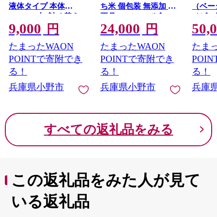
液体タイプ 本体
ち米 個包装 無添加 お
（ベー
480ml×1本, 詰め替え
正月 ] コシ のび 食べ
ベビー
9,000
24,000
50,
360ml×6袋 モイストケ
やすい 小ぶり 半年以
利 出
円
円
ア ボディーソープ フ
上 保存 可能 安心 安全
い プレ
たまったWAON
たまったWAON
たまっ
レッシュフローラルの
香り 日用品 消耗品 バ
POINTで寄附でき
POINTで寄附でき
POI
ス用品 大容量 いい 匂
る！
る！
る！
い ボディ 保湿 LION
兵庫県小野市
兵庫県小野市
兵庫
ライオン 液体石鹸 石
鹸 兵庫 兵庫県 小野市
すべての返礼品をみる
この返礼品をみた人が見て
いる返礼品