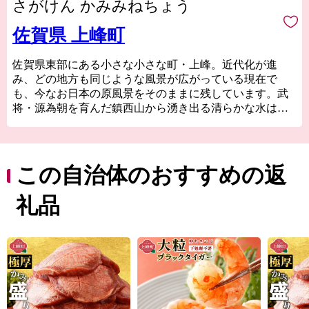
さがけん かみみねちょう
佐賀県 上峰町
佐賀県東部にある小さな小さな町・上峰。近代化が進
み、どの地方も同じような風景が広がっている現在で
も、今なお日本の原風景をそのままに残しています。武
将・源為朝を育んだ鎮西山から湧き出る清らかな水は、
町全体へと駆け巡り豊かな土壌を作り上げます。
清らかな水に恵まれた肥沃な大地で育った作物や家畜
は、もちろんどれも最高級。特に、町の南部で肥育を行
っている黒毛和牛の最高級銘柄”佐賀牛”は、全日本牛枝
この自治体のおすすめの返
肉コンクールにて名誉賞（農林水産大臣賞）を受賞する
ほどの逸品。口に入れた瞬間のとろけるような肉質は最
礼品
高級A5ランクならではの食感です。
【～一時所得について～】
寄附者へのお礼として特産品を送る場合がありますが、
これは一時所得に該当します。
これは、ふるさと納税(寄附)が収入(特産品)を得るための
支出として扱われず、寄附金控除の対象とされているこ
とに伴うものであり、一時所得は、年間50万円を超える