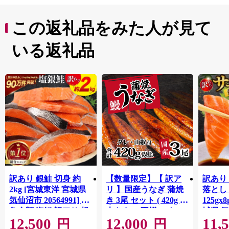
この返礼品をみた人が見て
いる返礼品
訳あり 銀鮭 切身 約
【数量限定】【 訳ア
訳あり
2kg [宮城東洋 宮城県
リ 】国産うなぎ 蒲焼
落とし 
気仙沼市 20564991] 鮭
き 3尾 セット ( 420g )
125gx
魚介類 海鮮 訳アリ 規
大きさ の不揃い タ
城県 
12,500
12,000
11,
格外 不揃い さけ サケ
レ・山椒付き ウナギ
20564
円
円