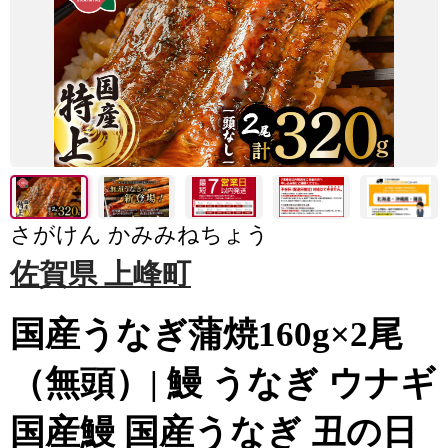
さがけん かみみねちょう
佐賀県 上峰町
国産うなぎ蒲焼160g×2尾
（無頭）| 鰻 うなぎ ウナギ
国産鰻 国産うなぎ 丑の日