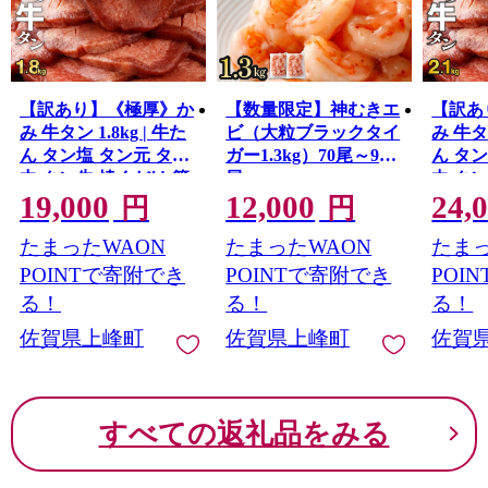
場合に、超えた額について課税対象となります。
なお、懸賞や福引きの賞金品、生命保険の一時金や損害
保険の満期払戻金なども、一時所得に該当しますのでご
注意ください。
【訳あり】《極厚》か
【数量限定】神むきエ
【訳あ
一時所得について、詳しくは国税庁のHPをご覧下さい。
み 牛タン 1.8kg | 牛た
ビ（大粒ブラックタイ
み 牛タン
(参考：総務省 ふるさと納税ポータルサイト)
ん タン塩 タン元 タン
ガー1.3kg）70尾～90
ん タ
中 タン先 焼くだけ 簡
尾
中 タ
19,000
12,000
24,
単 煮込み 冷凍 小分け
単 煮
円
円
焼肉 タンシチュー ア
焼肉 
たまったWAON
たまったWAON
たまっ
ヒージョ ごちそう グ
ヒージ
ルメ パーティ 上峰町
ルメ 
POINTで寄附でき
POINTで寄附でき
POI
佐賀県 送料無料 特産
佐賀県
る！
る！
る！
佐賀県上峰町
佐賀県上峰町
佐賀
すべての返礼品をみる