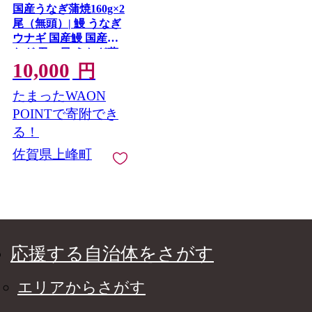
国産うなぎ蒲焼160g×2
尾（無頭）| 鰻 うなぎ
ウナギ 国産鰻 国産う
なぎ 丑の日 うなぎ蒲
10,000
焼 蒲焼 鰻蒲焼き 蒲焼
円
き かばやき 特上 うな
たまったWAON
重 ひつまぶし タレ う
なぎのたれ タレ たれ
POINTで寄附でき
冷凍 ギフト プレゼン
る！
ト 贈答用 簡単調理 人
佐賀県上峰町
気 おすすめ オススメ
九州 冬うなぎ
応援する自治体をさがす
エリアからさがす