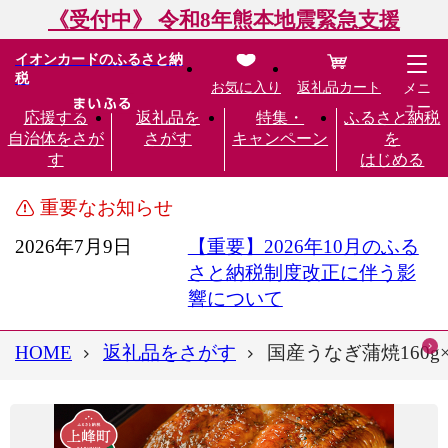
《受付中》 令和8年熊本地震緊急支援
イオンカードのふるさと納
税
お気に入り
返礼品カート
メニ
ュー
応援する
返礼品を
特集・
ふるさと納税
自治体をさが
さがす
キャンペーン
を
す
はじめる
重要なお知らせ
2026年7月9日
【重要】2026年10月のふる
さと納税制度改正に伴う影
響について
HOME
返礼品をさがす
国産うなぎ蒲焼160g