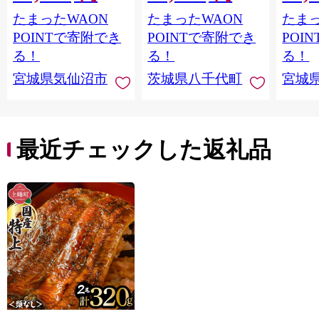
鮭切身 シャケ 切り身
鰻 ふぞろい 不揃い う
お刺し
たまったWAON
たまったWAON
たまっ
冷凍 家庭用 おかず 弁
な重 ひつまぶし 人気
生 生
当 支援 サーモン 銀鮭
茨城 八千代町 ふるさ
鮭 銀鮭
POINTで寄附でき
POINTで寄附でき
POI
切り身 魚 わけあり
と納税 冷凍 [SF951ya]
介
る！
る！
る！
宮城県気仙沼市
茨城県八千代町
宮城
最近チェックした返礼品