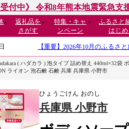
受付中》 令和8年熊本地震緊急支
体
返礼品を
特集・
キャ
ふるさと
さがす
ンペーン
はじめ
9日
【重要】2026年10月のふる
dakara ( ハダカラ ) 泡タイプ 詰め替え 440ml×
ION ライオン 泡石鹸 石鹸 兵庫 兵庫県 小野市
ひょうごけん おのし
兵庫県 小野市