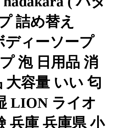
dakara ( ハダ
イプ 詰め替え
袋 ボディーソープ
 泡 日用品 消
 大容量 いい 匂
 LION ライオ
鹸 兵庫 兵庫県 小