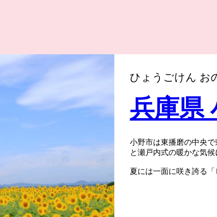
ひょうごけん お
兵庫県
小野市は東播磨の中央で
と瀬戸内式の暖かな気候
夏には一面に咲き誇る「
芸品、肥よくな大地が育
したい魅力がたっぷりと
そんな小野市の魅力をふ