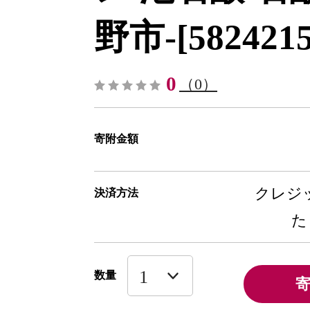
野市-[5824215
0
（0）
寄附金額
クレジッ
決済方法
た
数量