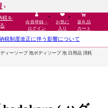
援
納税を
会員登録・
お気に
返礼品
る
ログイン
入り
カート
さと納税制度改正に伴う影響について
32袋 ボディーソープ 泡ボディソープ 泡 日用品 消耗