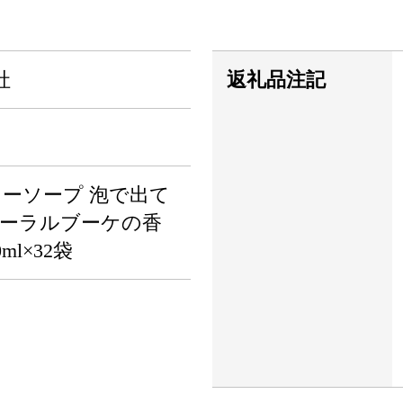
社
返礼品注記
ホディーソープ 泡で出て
ローラルブーケの香
l×32袋