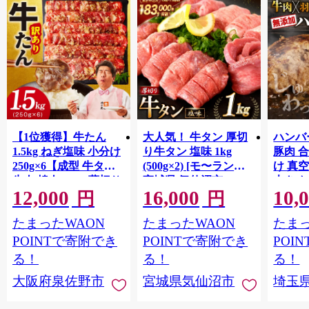
【1位獲得】牛たん
大人気！ 牛タン 厚切
ハンバー
1.5kg ねぎ塩味 小分け
り牛タン 塩味 1kg
豚肉 
250g×6【成型 牛タン
(500g×2) [モ〜ランド
け 真
牛肉 焼肉 BBQ 薄切り
宮城県 気仙沼市
大きめ
12,000
16,000
10,
ぎゅうたん スライス
20564660] 肉 牛肉 精肉
保存料
円
円
訳あり サイズ不揃
牛たん 牛タン塩 牛た
淡路島
たまったWAON
たまったWAON
たまっ
い】 G4721
ん塩 冷凍 焼肉 BBQ ア
ポーク 
ウトドア バーベキュ
き肉 
POINTで寄附でき
POINTで寄附でき
POI
ー 厚切り タン
ず 惣
る！
る！
る！
まみ 
大阪府泉佐野市
宮城県気仙沼市
埼玉
んのお
お中元