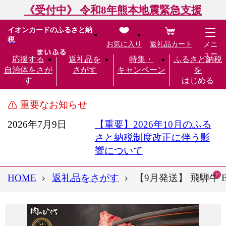
《受付中》 令和8年熊本地震緊急支援
イオンカードのふるさと納
税
お気に入り
返礼品カート
メニ
ュー
応援する
返礼品を
特集・
ふるさと納税
自治体をさが
さがす
キャンペーン
を
す
はじめる
重要なお知らせ
2026年7月9日
【重要】2026年10月のふる
さと納税制度改正に伴う影
響について
HOME
返礼品をさがす
【9月発送】 飛騨牛 B