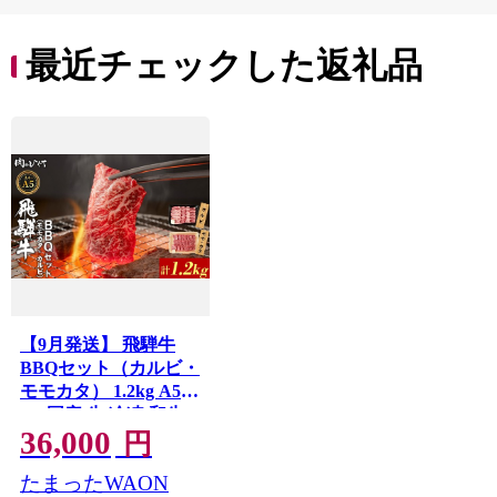
贈答
最近チェックした返礼品
【9月発送】 飛騨牛
BBQセット（カルビ・
モモカタ） 1.2kg A5
A4 国産 牛 冷凍 和牛
36,000
牛肉 カルビ もも モモ
円
カタ 肩 かた 豪華 ギフ
たまったWAON
ト 贈答 にく お肉 肉