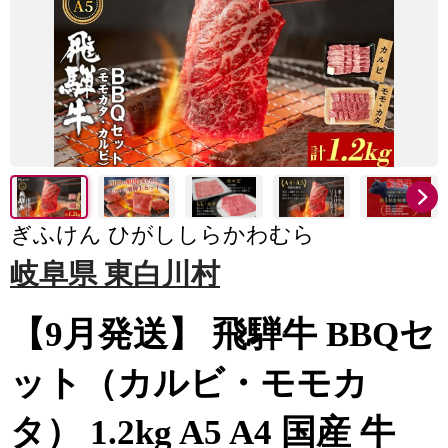
ぎふけん ひがししらかわむら
岐阜県 東白川村
【9月発送】 飛騨牛 BBQセ
ット（カルビ・モモカ
タ） 1.2kg A5 A4 国産 牛