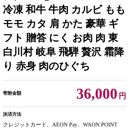
冷凍 和牛 牛肉 カルビ もも
モモ カタ 肩 かた 豪華 ギ
フト 贈答 にく お肉 肉 東
白川村 岐阜 飛騨 贅沢 霜降
り 赤身 肉のひぐち
36,000
寄附金額
円
決済方法
クレジットカード、AEON Pay、WAON POINT