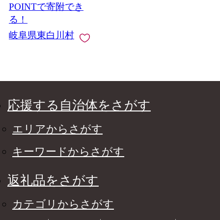
東白川村 岐阜 飛騨 贅
POINTで寄附でき
沢 霜降り 赤身 肉のひ
る！
ぐち
岐阜県東白川村
応援する自治体をさがす
エリアからさがす
キーワードからさがす
返礼品をさがす
カテゴリからさがす