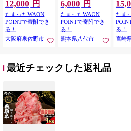
12,000
6,000
15,
ぎゅうたん スライス
菜 洋食 お肉 肉 牛肉
円
円
訳あり サイズ不揃
にく 冷凍 熊本県 八代
たまったWAON
たまったWAON
たまっ
い】 G4721
市
POINTで寄附でき
POINTで寄附でき
POI
る！
る！
る！
大阪府泉佐野市
熊本県八代市
宮崎
最近チェックした返礼品