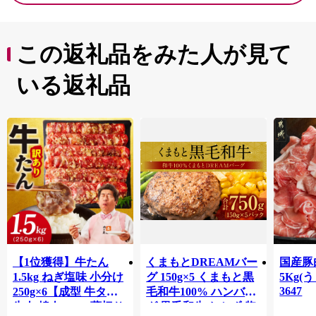
この返礼品をみた人が見て
いる返礼品
【1位獲得】牛たん
くまもとDREAMバー
国産豚
1.5kg ねぎ塩味 小分け
グ 150g×5 くまもと黒
5Kg(
3647
250g×6【成型 牛タン
毛和牛100% ハンバー
牛肉 焼肉 BBQ 薄切り
グ 黒毛和牛 おかず 惣