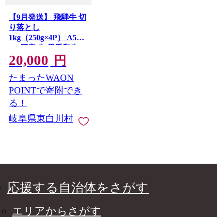
【9月発送】 飛騨牛 切
り落とし
1kg（250g×4P） A5
A4 国産 牛 黒毛和牛
20,000
和牛 牛肉 切落し 切り
円
落し 薄切り 訳あり 牛
たまったWAON
丼 すき焼き しゃぶし
ゃぶ 炒め物 東白川村
POINTで寄附でき
岐阜 飛騨 贅沢 霜降り
る！
ロース バラ もも ウデ
岐阜県東白川村
肉のひぐち
応援する自治体をさがす
エリアからさがす