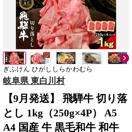
ぎふけん ひがししらかわむら
岐阜県 東白川村
【9月発送】 飛騨牛 切り落
とし 1kg（250g×4P） A5
A4 国産 牛 黒毛和牛 和牛