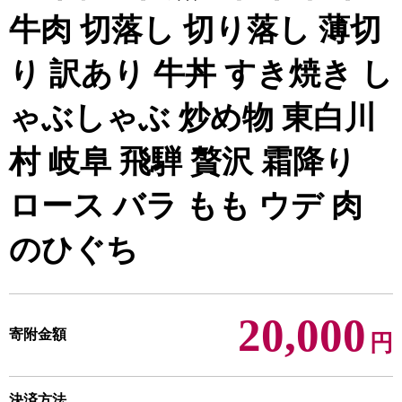
牛肉 切落し 切り落し 薄切
り 訳あり 牛丼 すき焼き し
ゃぶしゃぶ 炒め物 東白川
村 岐阜 飛騨 贅沢 霜降り
ロース バラ もも ウデ 肉
のひぐち
20,000
寄附金額
円
決済方法