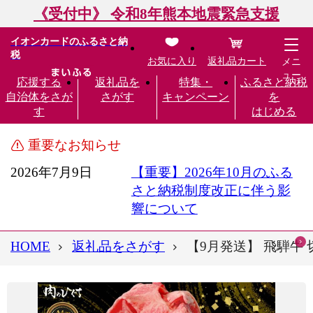
《受付中》 令和8年熊本地震緊急支援
イオンカードのふるさと納
税
お気に入り
返礼品カート
メニ
ュー
応援する
返礼品を
特集・
ふるさと納税
自治体をさが
さがす
キャンペーン
を
す
はじめる
重要なお知らせ
2026年7月9日
【重要】2026年10月のふる
さと納税制度改正に伴う影
響について
HOME
返礼品をさがす
【9月発送】 飛騨牛 切