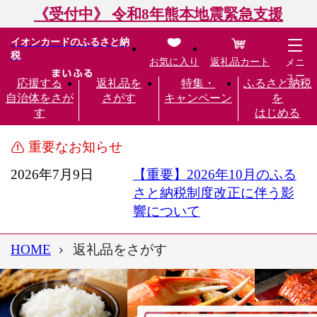
《受付中》 令和8年熊本地震緊急支援
イオンカードのふるさと納
税
お気に入り
返礼品カート
メニ
ュー
応援する
返礼品を
特集・
ふるさと納税
自治体をさが
さがす
キャンペーン
を
す
はじめる
重要なお知らせ
2026年7月9日
【重要】2026年10月のふる
さと納税制度改正に伴う影
響について
HOME
返礼品をさがす