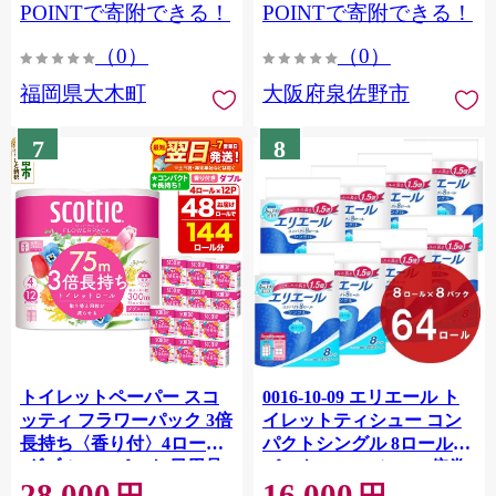
CY009_01
POINTで寄附できる！
POINTで寄附できる！
（0）
（0）
福岡県大木町
大阪府泉佐野市
7
8
トイレットペーパー スコ
0016-10-09 エリエール ト
ッティ フラワーパック 3倍
イレットティシュー コン
長持ち〈香り付〉4ロール
パクトシングル 8ロール×8
(ダブル)×12パック 日用品
パック 64ロール 1.5倍巻
28,000
16,000
最短翌日発送 [スコッティ
82.5m トイレットペーパー