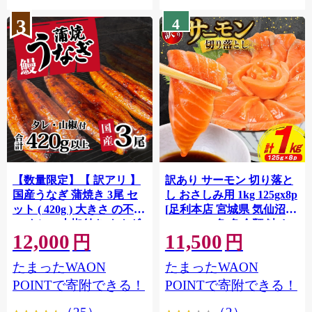
3
4
【数量限定】【 訳アリ 】
訳あり サーモン 切り落と
国産うなぎ 蒲焼き 3尾 セ
し おさしみ用 1kg 125gx8p
ット ( 420g ) 大きさ の不揃
[足利本店 宮城県 気仙沼市
い タレ・山椒付き ウナギ
20564313] 魚 魚介類 鮭 お
12,000
11,500
鰻 ふぞろい 不揃い うな重
刺し身 刺し身 刺身 生 生食
円
円
ひつまぶし 人気 茨城 八千
個包装 チリ銀鮭 銀鮭 海鮮
たまったWAON
たまったWAON
代町 ふるさと納税 冷凍
海鮮丼 魚介
[SF951ya]
POINTで寄附できる！
POINTで寄附できる！