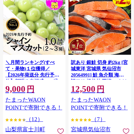
＼月間ランキング(すべ
訳あり 銀鮭 切身 約2kg [宮
て・果物)１位獲得／
城東洋 宮城県 気仙沼市
【2026年発送分 先行予
20564991] 鮭 魚介類 海鮮
約】頬張る幸福感 〜緑の
訳アリ 規格外 不揃い さけ
9,000
12,500
宝石・ シャインマスカッ
サケ 鮭切身 シャケ 切り身
円
円
ト 〜 １ｋｇ以上（２〜３
冷凍 家庭用 おかず 弁当 支
たまったWAON
たまったWAON
房） フルーツ 山梨県産 果
援 サーモン 銀鮭切り身 魚
物 くだもの シャイン マス
わけあり
POINTで寄附できる！
POINTで寄附できる！
カット ぶどう ブドウ 葡萄
（12）
（7）
大粒 種なし 先行予約 富士
川町 10000円 一万円 9000
山梨県富士川町
宮城県気仙沼市
円 九千円