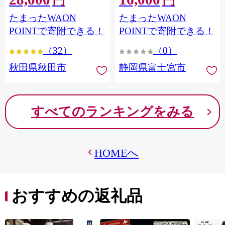
円
円
フラワーパック トイレッ
シングル パルプ100％ 香り
たまったWAON
たまったWAON
トペーパー 日本製紙クレ
つき 日用品 消耗品 備蓄
シア] 秋田県秋田市
POINTで寄附できる！
POINTで寄附できる！
（32）
（0）
秋田県秋田市
静岡県富士宮市
すべてのランキングをみる
HOMEへ
おすすめの返礼品