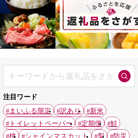
注目ワード
#まいふる限定
#訳あり
#新米
#トイレットペーパー
#定期便
#鮭
#桃
#シャインマスカット
#梨
#防災