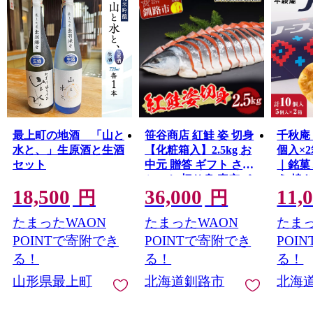
最上町の地酒 「山と
笹谷商店 紅鮭 姿 切身
千秋庵
水と、」生原酒と生酒
【化粧箱入】2.5kg お
個入×
セット
中元 贈答 ギフト さけ
｜銘菓
シャケ 切り身 真空パ
う 焼
18,500
36,000
11,
ック ふるさと納税 海
幌市
円
円
鮮 海の幸 北海道
たまったWAON
たまったWAON
たまっ
POINTで寄附でき
POINTで寄附でき
POI
る！
る！
る！
山形県最上町
北海道釧路市
北海