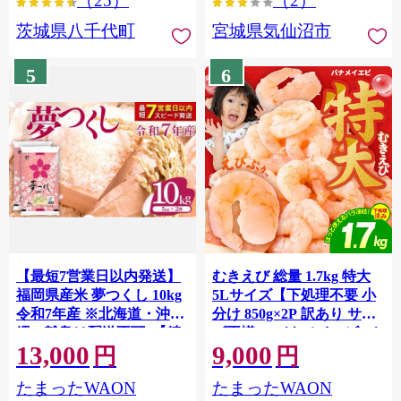
（25）
（2）
茨城県八千代町
宮城県気仙沼市
5
6
【最短7営業日以内発送】
むきえび 総量 1.7kg 特大
福岡県産米 夢つくし 10kg
5Lサイズ【下処理不要 小
令和7年産 ※北海道・沖
分け 850g×2P 訳あり サイ
縄・離島は配送不可 |【精
ズ不揃い バナメイエビ バ
13,000
9,000
米 単一米 単一原料米 7年
ラ凍結】 G4142
円
円
産 国産 お米 ブランド米
たまったWAON
たまったWAON
5kg × 2 ゆめつくし】