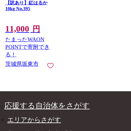
【訳あり】紅はるか
10kg No.395
11,000
円
たまったWAON
POINTで寄附でき
る！
茨城県坂東市
応援する自治体をさがす
エリアからさがす