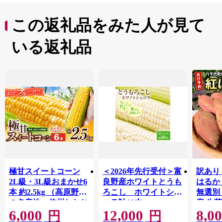
この返礼品をみた人が見て
いる返礼品
極甘スイートコーン
＜2026年先行受付＞富
訳あり
2L級・3L級おまかせ6
良野産ホワイトとうも
はるか 
本 約2.5kg （高原野菜
ろこし ホワイトショ
無選別
の名産地 信州しおじ
コラ計10本
産 生
6,000
12,000
8,0
り洗馬産）【8月10日
【1678459】
つま芋
円
円