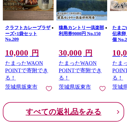
クがあると評判です。
クラフトカレーブラザ
猿島カントリー倶楽部
たまご
ーズ×1袋セット
利用券9000円 No.150
伝承卵
No.209
個 No.2
10,000
30,000
10,
円
円
たまったWAON
たまったWAON
たまっ
POINTで寄附でき
POINTで寄附でき
POI
る！
る！
る！
茨城県坂東市
茨城県坂東市
茨城
すべての返礼品をみる