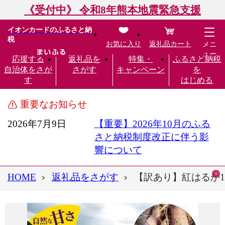
《受付中》 令和8年熊本地震緊急支援
イオンカードのふるさと納
税
お気に入り
返礼品カート
メニ
ュー
応援する
返礼品を
特集・
ふるさと納税
自治体をさが
さがす
キャンペーン
を
す
はじめる
重要なお知らせ
2026年7月9日
【重要】2026年10月のふる
さと納税制度改正に伴う影
響について
HOME
返礼品をさがす
【訳あり】紅はるか10kg