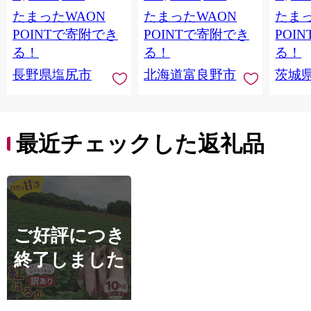
～15日頃に出荷予定※
も 芋 
たまったWAON
たまったWAON
たまっ
不在日対応不可※】|
規格外
野菜 とうもろこし ト
つ デザ
POINTで寄附でき
POINTで寄附でき
POI
ウモロコシ スイート
直送 【
る！
る！
る！
コーン イエロー種 洗
年10
長野県塩尻市
北海道富良野市
茨城
馬 朝採り 長野県 塩尻
】 [AX0
市
最近チェックした返礼品
ご好評につき
終了しました