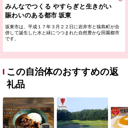
みんなでつくる やすらぎと生きがい
賑わいのある都市 坂東
坂東市は、平成１７年３月２２日に岩井市と猿島町が合
併して誕生した水と緑につつまれた自然豊かな田園都市
です。
茨城県の南西部に位置し、利根川を挟んで千葉県野田市
と接し、茨城県への玄関口となっています。首都５０ｋ
ｍ圏に位置し、全域が首都圏近郊整備地帯に指定されて
います。
この自治体のおすすめの返
中心部は猿島台地と呼ばれる平坦な台地で、田・畑地が
広がるなか多くの平地林や白鳥の飛来で有名な菅生沼な
礼品
ど、良好な自然が残されています。
主要な産業である農業では、温暖な気候と首都圏への地
理的条件を生かして生鮮野菜の栽培が盛んです。
気候に恵まれほとんどの野菜が栽培されていますが、 特
に、レタス、夏ネギは茨城県の銘柄指定産地を受けるブ
ランド品として市場でも人気となっています。
また、生糸とともに江戸末期から 明治初期にかけて重要
な輸出品目の一つに数えられたさしま茶も香りが強くコ