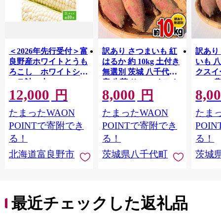
＜2026年先行受付＞富
訳あり さつまいも 紅
訳あり
良野産ホワイトとうも
はるか 約 10kg 土付き
いも 
ろこし ホワイトショ
無選別 茨城 八千代町
クスイ
コラ計10本
産 生芋 サツマイモ さ
10kg
12,000
8,000
8,0
【1678459】
つま芋 焼き芋 やきい
モ 芋 
円
円
も 芋 イモ 野菜 不揃い
ート 秋 【 先行予
たまったWAON
たまったWAON
たまっ
規格外 長期熟成 おや
2026
つ デザート 秋 旬 農家
送 】[A
POINTで寄附でき
POINTで寄附でき
POI
直送 【 先行予約 2026
る！
る！
る！
年10月下旬以降発送
北海道富良野市
茨城県八千代町
茨城
】 [AX010ya]
最近チェックした返礼品