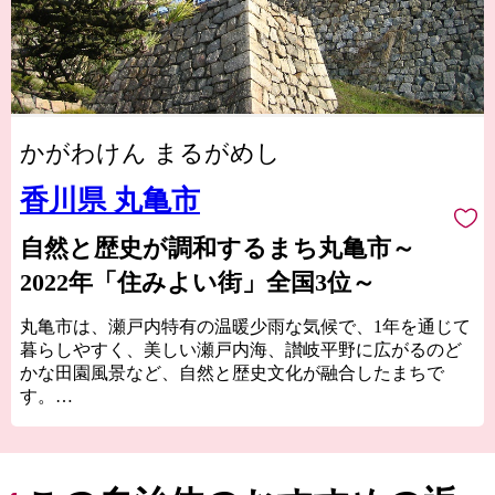
かがわけん まるがめし
香川県 丸亀市
自然と歴史が調和するまち丸亀市～
2022年「住みよい街」全国3位～
丸亀市は、瀬戸内特有の温暖少雨な気候で、1年を通じて
暮らしやすく、美しい瀬戸内海、讃岐平野に広がるのど
かな田園風景など、自然と歴史文化が融合したまちで
す。
高さ日本一の石垣の上に鎮座して400年の歴史を刻む丸亀
城は、丸亀市のシンボルでもあり、市民の憩いの場にも
なっています。
豊かな自然と長い歴史、そこで培われた多様な文化や特