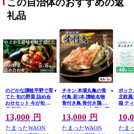
この自治体のおすすめの返
産品など多くの資源に恵まれており、中讃地域の中心市
として、さらなる成長を続けています。
礼品
のどかな讃岐平野で育
チキン 本場丸亀の骨
ボック
てた 旬の野菜 詰め合
付鳥 若5本 讃岐名物
北欧風
わせセット 今が旬 健
骨付き鳥 骨付き鶏 骨
箱 テ
康 野菜ボックス ヘル
付き肉 お肉 肉 鶏肉 鶏
ー テ
13,000
13,000
10,
シー食材 トマト サツ
鶏もも肉 もも ロース
消耗品
円
円
マイモ 新鮮 とれたて
トチキン セット 詰め
クステ
たまったWAON
たまったWAON
たまっ
季節 自家栽培 珍しい
合わせ 惣菜 加工肉 加
ュペー