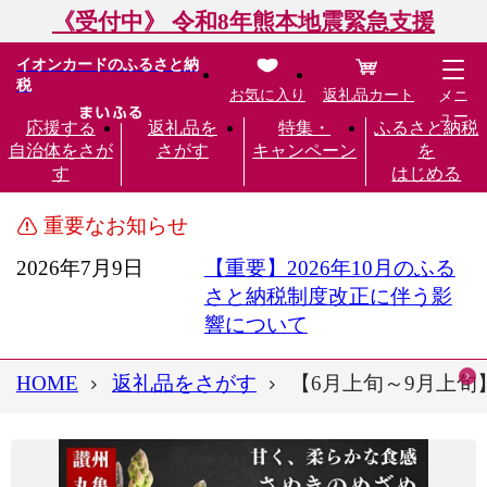
《受付中》 令和8年熊本地震緊急支援
イオンカードのふるさと納
税
お気に入り
返礼品カート
メニ
ュー
応援する
返礼品を
特集・
ふるさと納税
自治体をさが
さがす
キャンペーン
を
す
はじめる
重要なお知らせ
2026年7月9日
【重要】2026年10月のふる
さと納税制度改正に伴う影
響について
HOME
返礼品をさがす
【6月上旬～9月上旬】