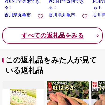
美味しい たっぷり
工品 冷凍 おかず アウ
ティシ
POINTで寄附でき
POINTで寄附でき
POI
トドア BBQ キャンプ
ーペー
る！
る！
る！
食品 香川県 香川 丸亀
かわい
香川県丸亀市
香川県丸亀市
香川
市 丸亀
すべての返礼品をみる
この返礼品をみた人が見て
いる返礼品