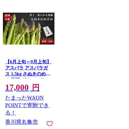
【6月上旬～9月上旬】
アスパラ アスパラガ
ス 1.5kg さぬきのめざ
め 夏芽 グリーンアス
17,000
パラ グリーンアスパ
円
ラガス 野菜 やさい ベ
たまったWAON
ジタブル 食物繊維 先
行予約 期間限定 香川
POINTで寄附でき
県 丸亀市
る！
香川県丸亀市