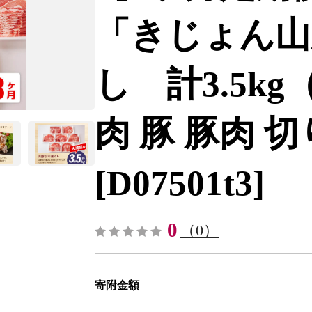
「きじょん山
し 計3.5kg
肉 豚 豚肉 切
[D07501t3]
0
（0）
寄附金額