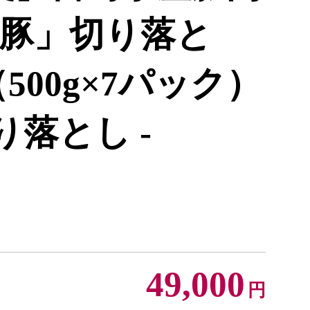
豚」切り落と
（500g×7パック）
り落とし -
49,000
円