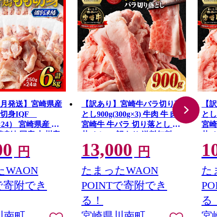
8月発送】宮崎県産
【訳あり】宮崎牛バラ切り落
【訳
切身IQF
とし900g(300g×3) 牛肉 牛 肉
とし6
g×24） 宮崎県産 急
宮崎牛 牛バラ 切り落とし 牛
宮崎
間凍結 国産 九州産
丼 カレー 訳あり 送料無料
丼 
00
13,000
1
肉 とり もも モモ
円
円
宮崎県 川南町 送料
WAON
たまったWAON
た
Tで寄附でき
POINTで寄附でき
P
る！
る
川南町
宮崎県川南町
宮