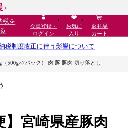
援
納税を
会員登録・
お気に
返礼品
る
ログイン
入り
カート
さと納税制度改正に伴う影響について
00g×7パック） 肉 豚 豚肉 切り落とし
う
便】宮崎県産豚肉