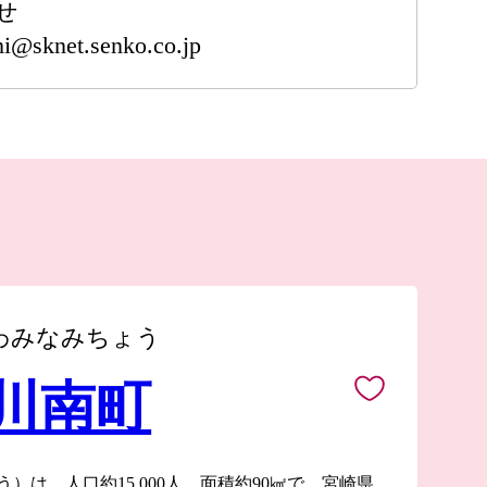
せ
i@sknet.senko.co.jp
わみなみちょう
 川南町
）は、人口約15,000人、面積約90㎢で、宮崎県