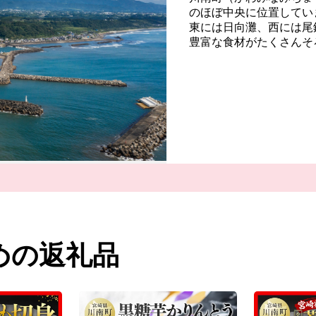
のほぼ中央に位置してい
東には日向灘、西には尾
豊富な食材がたくさんそ
また、川南町は、かつて
住者が押し寄せ、着の身
旧農林省発行の「戦後開
地」の１つとしてあげら
身地が全都道府県に及ん
移住のまち”ならではと
継がれた「フロンティア
くの方がこの町に移住さ
めの返礼品