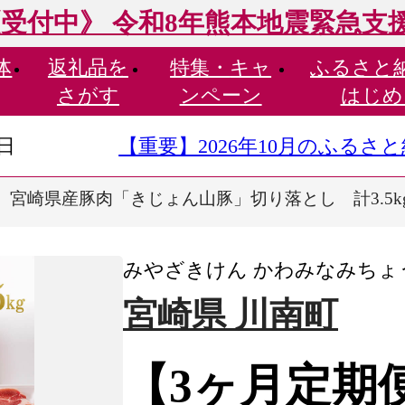
受付中》 令和8年熊本地震緊急支
体
返礼品を
特集・
キャ
ふるさと
さがす
ンペーン
はじめ
9日
【重要】2026年10月のふる
宮崎県産豚肉「きじょん山豚」切り落とし 計3.5kg（5
みやざきけん かわみなみちょ
宮崎県 川南町
【3ヶ月定期