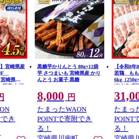
送】宮崎県産
黒糖芋かりんとう 80g×12袋
【令和8年
QF
芋 さつまいも 宮崎県産 かり
若鶏 もも
8） 宮崎県産
んとう お菓子 黒糖
6kg（250
 国産 九州
速冷凍 瞬
8,000
31,0
とり もも モ
鶏肉 若鶏 
円
円
県 川南町 送
肉 大容量 
無料
ON
たまったWAON
たまった
附でき
POINTで寄附でき
POIN
る！
る！
町
宮崎県川南町
宮崎県