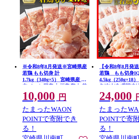
※令和8年8月発送※宮崎県産
【令和8年8月発
若鶏 もも切身 計
若鶏 もも切身I
1.7kg（340g×5） 宮崎県産 真
4.5kg（250g×1
空パック 国産 九州産 鶏肉 若
急速冷凍 瞬間凍結
10,000
24,000
鶏 肉 とり もも モモ肉 宮崎
産 鶏肉 若鶏 肉 
円
県 川南町 送料無料
モ肉 大容量 宮崎
料無料
たまったWAON
たまったWA
POINTで寄附でき
POINTで寄
る！
る！
宮崎県川南町
宮崎県川南