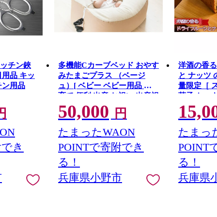
キッチン鋏
多機能Cカーブベッド おやす
洋酒の香る
日用品 キッ
みたまごプラス （ベージ
と ナッツ 
チン用品
ュ）[ ベビー ベビー用品 子
量限定［ 
育て 便利 出産 お祝い 出産祝
菓子 ケーキ
50,000
15,0
い プレゼント 防災 ]
ケーキ ブ
円
円
き菓子 ギフ
ON
たまったWAON
たまった
附でき
POINTで寄附でき
POIN
る！
る！
市
兵庫県小野市
兵庫県