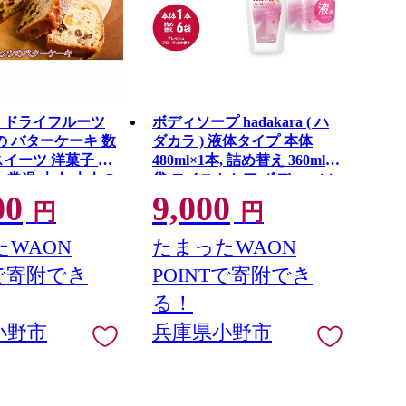
 ドライフルーツ
ボディソープ hadakara ( ハ
の バターケーキ 数
ダカラ ) 液体タイプ 本体
スイーツ 洋菓子 焼
480ml×1本, 詰め替え 360ml×6
 常温 大人 大人の
袋 モイストケア ボディーソ
00
9,000
ランデー ラム酒 焼
ープ フレッシュフローラル
円
円
ト ]
の香り 日用品 消耗品 バス用
品 大容量 いい 匂い ボディ
WAON
たまったWAON
保湿 LION ライオン 液体石
Tで寄附でき
POINTで寄附でき
鹸 石鹸 兵庫 兵庫県 小野市
る！
小野市
兵庫県小野市