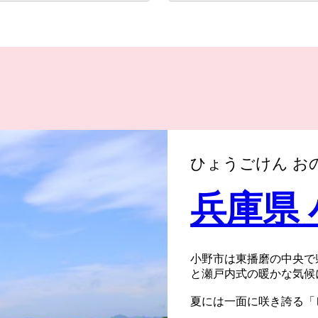
ひょうごけん お
兵庫県
小野市は東播磨の中央で
と瀬戸内式の暖かな気候
夏には一面に咲き誇る「
芸品、肥よくな大地が育