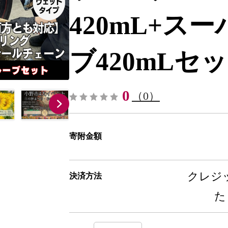
420mL+ス
ブ420mLセット-
0
（0）
寄附金額
クレジッ
決済方法
た