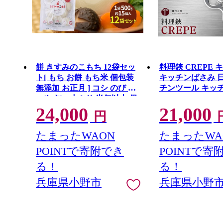
餅 きすみのこもち 12袋セッ
料理鋏 CREPE 
ト[ もち お餅 もち米 個包装
キッチンばさみ 
無添加 お正月 ] コシ のび 食
チンツール キッ
べやすい 小ぶり 半年以上 保
24,000
21,000
存 可能 安心 安全
円
たまったWAON
たまったWA
POINTで寄附でき
POINTで寄
る！
る！
兵庫県小野市
兵庫県小野