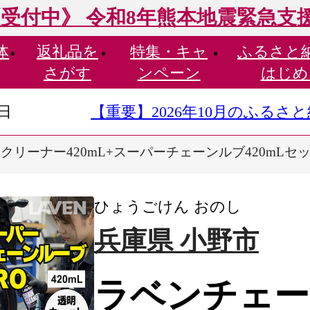
受付中》 令和8年熊本地震緊急支
体
返礼品を
特集・
キャ
ふるさと
さがす
ンペーン
はじめ
9日
【重要】2026年10月のふる
クリーナー420mL+スーパーチェーンルブ420mLセ
ひょうごけん おのし
兵庫県 小野市
ラベンチェー