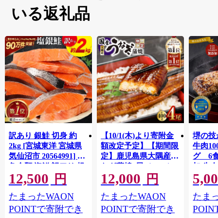
いる返礼品
訳あり 銀鮭 切身 約
【10/1(木)より寄附金
堺の技
2kg [宮城東洋 宮城県
額改定予定】【期間限
牛肉1
気仙沼市 20564991] 鮭
定】鹿児島県大隅産う
グ 6
魚介類 海鮮 訳アリ 規
なぎ蒲焼4尾（400g）
加 牛
12,500
12,000
5,0
格外 不揃い さけ サケ
ット 6
円
円
鮭切身 シャケ 切り身
メ 温
たまったWAON
たまったWAON
たまっ
冷凍 家庭用 おかず 弁
菜 簡
当 支援 サーモン 銀鮭
すめ 
POINTで寄附でき
POINTで寄附でき
POI
切り身 魚 わけあり
取り寄