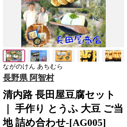
ながのけん あちむら
長野県 阿智村
清内路 長田屋豆腐セット
｜ 手作り とうふ 大豆 ご当
地 詰め合わせ-[AG005]