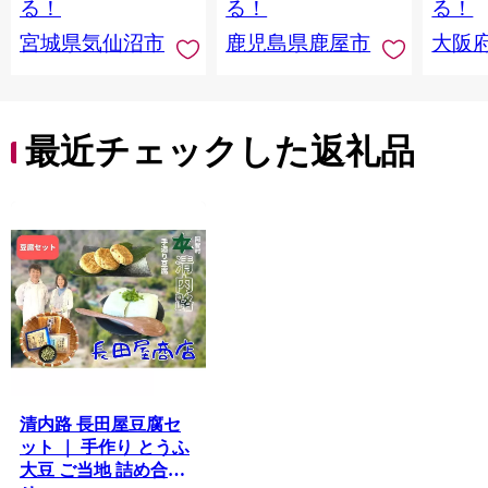
る！
る！
る！
料 ふ
宮城県気仙沼市
鹿児島県鹿屋市
大阪
堺市】
最近チェックした返礼品
清内路 長田屋豆腐セ
ット ｜ 手作り とうふ
大豆 ご当地 詰め合わ