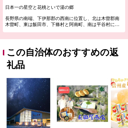
日本一の星空と花桃といで湯の郷
長野県の南端、下伊那郡の西南に位置し、北は木曽郡南
木曽町、東は飯田市、下條村と阿南町、南は平谷村に接
し、西は中央アルプスの恵那山を境として岐阜県中津川
市に接しています。
標高410ｍから恵那山山頂2191ｍまでにおよび、山間地に
56の集落が点在しています。
この自治体のおすすめの返
恵那山、富士見台高原および大川入山から、深い谷間を
ぬって大小の河川が流れ、阿智川および和知野川となっ
礼品
て天竜川に注いでいます。
昼神温泉郷は昭和48年に湧出した南信最大の温泉で、良
質な単純硫黄泉として好評を博しています。
県歌「信濃の国」に歌われている「園原の里」、360度の
眺望が楽しめる富士見台高原、ヘブンスそのはら（スキ
ー場、高原リゾート）、治部坂高原、あららぎ高原（散
策、スキー場）など通年を通して観光客でにぎわってい
ます。