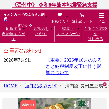
《受付中》 令和8年熊本地震緊急支援
イオンカードのふるさと納
税
お気に入り
返礼品カート
メニ
ュー
応援する
返礼品を
特集・
ふるさと納税
自治体をさが
さがす
キャンペーン
を
す
はじめる
重要なお知らせ
2026年7月9日
【重要】2026年10月のふる
さと納税制度改正に伴う影
響について
HOME
返礼品をさがす
清内路 長田屋豆腐セッ