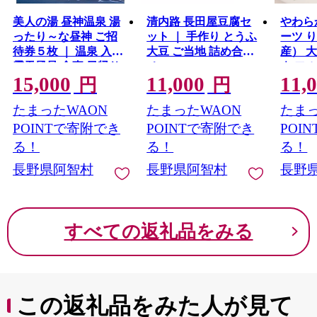
美人の湯 昼神温泉 湯
清内路 長田屋豆腐セ
やわら
ったり～な昼神 ご招
ット ｜ 手作り とうふ
ーツ 
待券５枚 ｜ 温泉 入浴
大豆 ご当地 詰め合わ
産） 
露天風呂 食事 日帰り
せ
｜ フ
15,000
11,000
11,
温泉 信州 長野
つまみ
円
円
分け 国
たまったWAON
たまったWAON
たまっ
POINTで寄附でき
POINTで寄附でき
POI
る！
る！
る！
長野県阿智村
長野県阿智村
長野
すべての返礼品をみる
この返礼品をみた人が見て