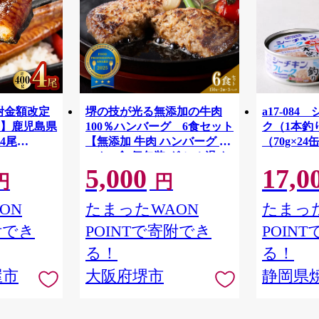
寄附金額改定
堺の技が光る無添加の牛肉
a17-08
】鹿児島県
100％ハンバーグ 6食セット
ク（1本釣
4尾
【無添加 牛肉 ハンバーグ セ
（70g×24
ット 6食 個包装 グルメ 温め
5,000
17,0
るだけ 冷凍 惣菜 簡単調理 人
円
円
気 おすすめ ギフト 贈答用 お
取り寄せ 通販 送料無料 ふる
ON
たまったWAON
たまった
さと納税 大阪 堺市】
附でき
POINTで寄附でき
POIN
る！
る！
屋市
大阪府堺市
静岡県