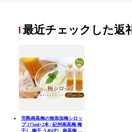
最近チェックした返
完熟南高梅の無添加梅シロッ
プ 275ml×2本 / 紀州南高梅 梅
干し 梅干 うめぼし 南高梅 国