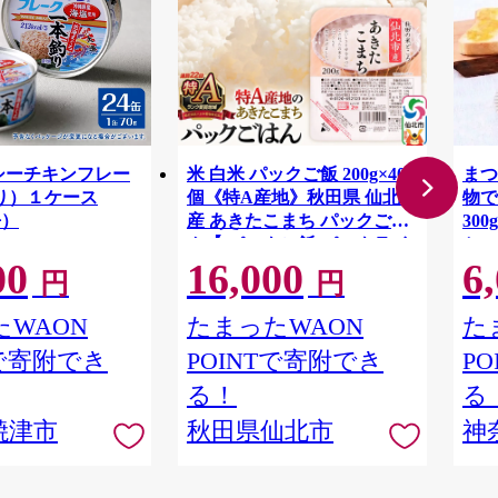
4 シーチキンフレー
米 白米 パックご飯 200g×40
まつ
り）１ケース
個《特A産地》秋田県 仙北市
物で
缶）
産 あきたこまち パックごは
30
ん【 パックご飯 パックライ
セッ
00
16,000
6
ス ご飯 ご飯パック ごはんパ
贈り
円
円
ック パック レトルト 米】 秋
め買
田県仙北市
ツ 
WAON
たまったWAON
た
足柄
Tで寄附でき
POINTで寄附でき
P
る！
る
焼津市
秋田県仙北市
神