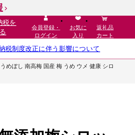
援
納税を
会員登録・
お気に
返礼品
る
ログイン
入り
カート
さと納税制度改正に伴う影響について
 うめぼし 南高梅 国産 梅 うめ ウメ 健康 シロ