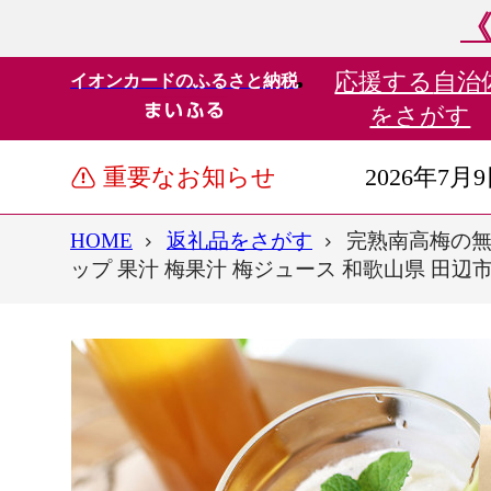
《
応援する
自治
イオンカードのふるさと納税
をさがす
重要なお知らせ
2026年7月
HOME
返礼品をさがす
完熟南高梅の無添
ップ 果汁 梅果汁 梅ジュース 和歌山県 田辺市【