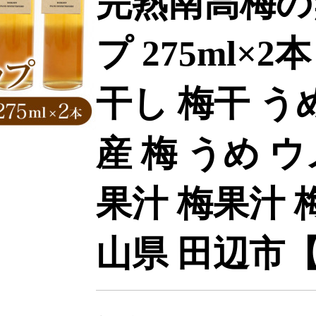
完熟南高梅の
プ 275ml×2
干し 梅干 う
産 梅 うめ 
果汁 梅果汁 
山県 田辺市【b