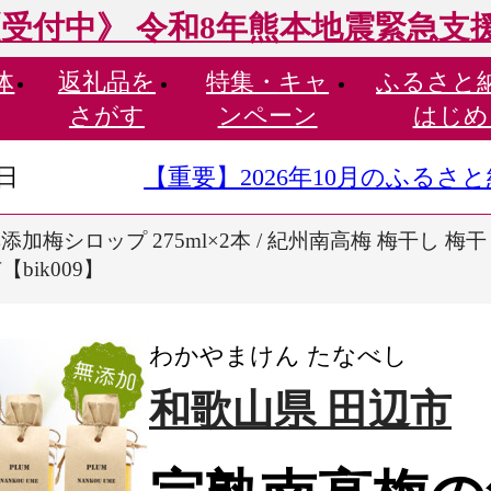
受付中》 令和8年熊本地震緊急支
体
返礼品を
特集・
キャ
ふるさと
さがす
ンペーン
はじめ
9日
【重要】2026年10月のふる
加梅シロップ 275ml×2本 / 紀州南高梅 梅干し 梅干
bik009】
わかやまけん たなべし
和歌山県 田辺市