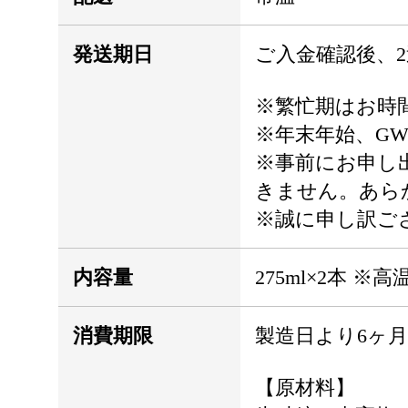
発送期日
ご入金確認後、
※繁忙期はお時
※年末年始、G
※事前にお申し
きません。あら
※誠に申し訳ご
内容量
275ml×2本
消費期限
製造日より6ヶ月
【原材料】