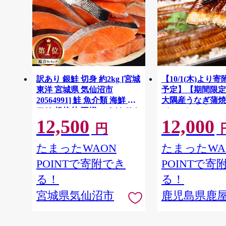
訳あり 銀鮭 切身 約2kg [宮城
【10/1(木)より
東洋 宮城県 気仙沼市
予定】【期間限定
20564991] 鮭 魚介類 海鮮 訳
大隅産うなぎ蒲焼
アリ 規格外 不揃い さけ サケ
（400g）
12,500
12,000
鮭切身 シャケ 切り身 冷凍 家
円
庭用 おかず 弁当 支援 サーモ
ン 銀鮭切り身 魚 わけあり
たまったWAON
たまったWA
POINTで寄附でき
POINTで寄
る！
る！
宮城県気仙沼市
鹿児島県鹿