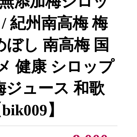
無添加梅シロッ
本 / 紀州南高梅 梅
めぼし 南高梅 国
ウメ 健康 シロップ
梅ジュース 和歌
ik009】