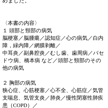
めました。
〈本書の内容〉
１ 頭部と頸部の病気
脳梗塞／脳腫瘍／認知症／心の病気／白内
障，緑内障／網膜剥離／
中耳炎／副鼻腔炎／むし歯、歯周病／バセ
ドウ病、橋本病 など／頭部と頸部のその
他の病気
２ 胸部の病気
狭心症、心筋梗塞／心不全、心筋症／気管
支喘息、気管支炎／肺炎／慢性閉塞性肺疾
患（COPD）／