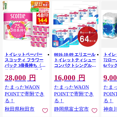
トイレットペーパー
0016-10-09 エリエール
トイレ
スコッティ フラワー
トイレットティシュー
72ロール
パック 3倍長持ち〈香
コンパクトシングル 8
6パック
り付〉4ロール(ダブ
ロール×8パック 64ロ
100m
28,000
16,000
9,0
ル)×12パック 日用品
ール 1.5倍巻 82.5m
FSC
円
円
最短翌日発送 [スコッ
トイレットペーパー
長巻タ
たまったWAON
たまったWAON
たまっ
ティ フラワーパック
シングル パルプ100％
100％
トイレットペーパー
香りつき 日用品 消耗
防災 
POINTで寄附でき
POINTで寄附でき
POI
日本製紙クレシア] 秋
品 備蓄
ペーパ
る！
る！
る！
田県秋田市
川県 
秋田県秋田市
静岡県富士宮市
神奈
トペー
活雑貨