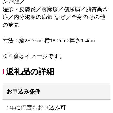
ンパ腫／
湿疹・皮膚炎／蕁麻疹／糖尿病／脂質異常
症／内分泌腺の病気 など／全身のその他
の病気
寸法：縦25.7cm×横18.2cm×厚さ1.4cm
※画像はイメージです。
返礼品の詳細
お申込み条件
1年に何度もお申込み可