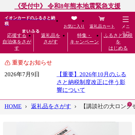
《受付中》 令和8年熊本地震緊急支援
イオンカードのふるさと納
税
お気に入り
返礼品カート
メニ
ュー
応援する
返礼品を
特集・
ふるさと納税
自治体をさが
さがす
キャンペーン
を
す
はじめる
重要なお知らせ
2026年7月9日
【重要】2026年10月のふる
さと納税制度改正に伴う影
響について
HOME
返礼品をさがす
【講談社の大ロングセ