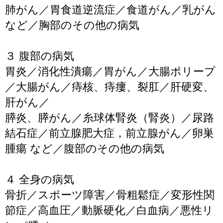
肺がん／胃食道逆流症／食道がん／乳がん
など／胸部のその他の病気
３ 腹部の病気
胃炎／消化性潰瘍／胃がん／大腸ポリープ
／大腸がん／痔核、痔瘻、裂肛／肝硬変、
肝がん／
膵炎、膵がん／糸球体腎炎（腎炎）／尿路
結石症／前立腺肥大症，前立腺がん／卵巣
腫瘍 など／腹部のその他の病気
４ 全身の病気
骨折／スポーツ障害／骨粗鬆症／変形性関
節症／高血圧／動脈硬化／白血病／悪性リ