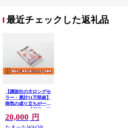
れっと
ち 長
便利 
最近チェックした返礼品
コ ト
ー 人
【講談社の大ロングセ
ラー・累計51万部超】
病気の成り立ちが一目
でわかる！『病気の地
20,000
図帳 増補改訂版』 本
円
医学 ギフト 文京区 東
たまったWAON
京都