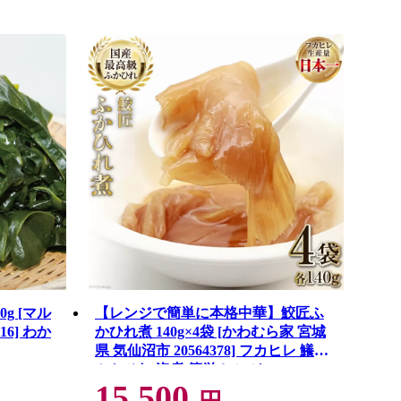
g [マル
【レンジで簡単に本格中華】鮫匠ふ
16] わか
かひれ煮 140g×4袋 [かわむら家 宮城
県 気仙沼市 20564378] フカヒレ 鱶鰭
ふかひれ 姿煮 簡単 レンジ
15,500