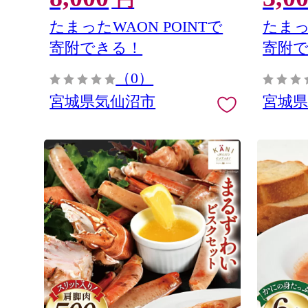
円
たまったWAON POINTで
たまっ
寄附できる！
寄附
（0）
宮城県気仙沼市
宮城