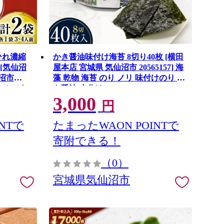
ひれ濃縮
かき醤油味付け海苔 8切り40枚 [横田
[気仙沼
屋本店 宮城県 気仙沼市 20565157] 海
沼市
藻 乾物 海苔 のり ノリ 味付けのり か
鰭 ふかひれ
き醤油 小分け
3,000
風 中華
円
NTで
たまったWAON POINTで
寄附できる！
（0）
宮城県気仙沼市