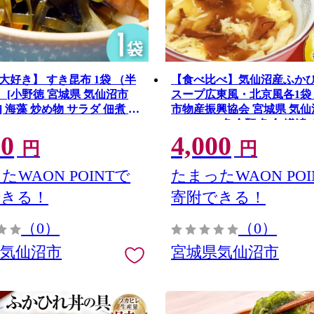
大好き】 すき昆布 1袋 （半
【食べ比べ】気仙沼産ふか
 [小野徳 宮城県 気仙沼市
スープ広東風・北京風各1袋 
70] 海藻 炒め物 サラダ 佃煮 チ
市物産振興協会 宮城県 気仙
20565235] 魚介類 魚介 鱶
00
4,000
フカヒレ スープ 広東風 北京
円
円
常温
たWAON POINTで
たまったWAON POI
できる！
寄附できる！
（0）
（0）
県気仙沼市
宮城県気仙沼市