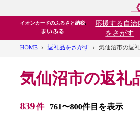
《
応援する
自治
イオンカードのふるさと納税
をさがす
HOME
返礼品をさがす
気仙沼市の返
気仙沼市の返礼
839
件
761〜800件目を表示