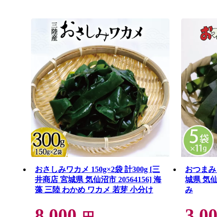
おさしみワカメ 150g×2袋 計300g [三
おつまみこ
井商店 宮城県 気仙沼市 20564156] 海
城県 気仙沼
藻 三陸 わかめ ワカメ 若芽 小分け
み
8,000
3,0