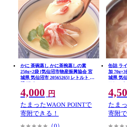
かに 茶碗蒸し かに茶椀蒸しの素
缶詰 ラ
250g×2袋 [気仙沼市物産振興協会 宮
加 70g
城県 気仙沼市 20565265] レトルト 手
城県 気仙沼
軽 ほてい
フレーク
4,000
4,5
包装 長
円
たまったWAON POINTで
たまっ
寄附できる！
寄附
（0）