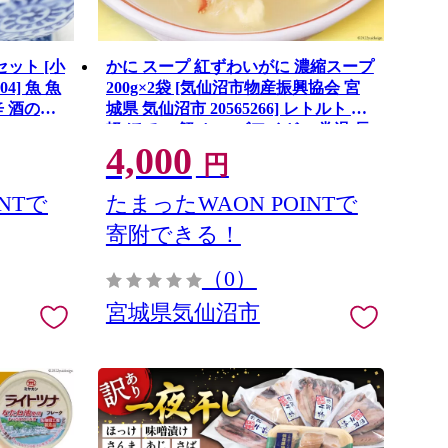
セット [小
かに スープ 紅ずわいがに 濃縮スープ
4] 魚 魚
200g×2袋 [気仙沼市物産振興協会 宮
辛 酒の肴
城県 気仙沼市 20565266] レトルト 手
軽 ほてい 蟹 カニ ズワイガニ 常温 長
4,000
期保存 備蓄
円
NTで
たまったWAON POINTで
寄附できる！
（0）
宮城県気仙沼市