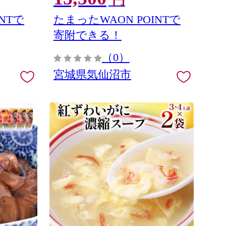
円
NTで
たまったWAON POINTで
寄附できる！
（0）
宮城県気仙沼市