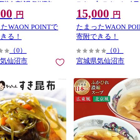
興協会 宮城県 気仙沼市
テイン プロテインバー 人
500
15,000
50] 豚 生モツ ホルモン みそ 味
使用 グルテンフリー 高タン
円
円
塩 ピリ辛 冷凍
ーツ
たWAON POINTで
たまったWAON POI
できる！
寄附できる！
（0）
（0）
県気仙沼市
宮城県気仙沼市