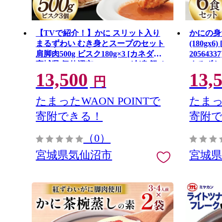
【TVで紹介！】かに スリット入り
かにの身
まるずわい むき身とスープのセット
(180gx
肩脚肉500g ビスク180g×3 [カネダイ
20564
宮城県 気仙沼市 20564338] 冷凍 蟹 カ
まるずわ
13,500
13,
ニ
円
たまったWAON POINTで
たまっ
寄附できる！
寄附
（0）
宮城県気仙沼市
宮城