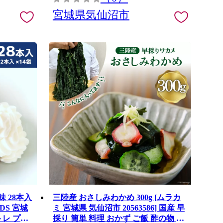
宮城県気仙沼市
 28本入
三陸産 おさしみわかめ 300g [ムラカ
ODS 宮城
ミ 宮城県 気仙沼市 20563586] 国産 早
ガトレ プロ
採り 簡単 料理 おかず ご飯 酢の物 味