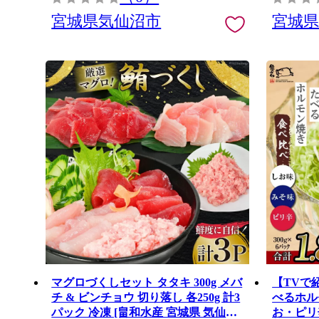
宮城県気仙沼市
宮城
マグロづくしセット タタキ 300g メバ
【TVで
チ & ビンチョウ 切り落し 各250g 計3
べるホル
パック 冷凍 [畠和水産 宮城県 気仙沼
お・ピリ辛 