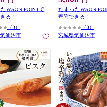
円
円
たWAON POINTで
たまったWAON POI
できる！
寄附できる！
（0）
（0）
県気仙沼市
宮城県気仙沼市