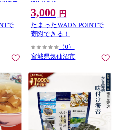
工甘味料不
噌汁 サラダ
3,000
パク スイ
円
NTで
たまったWAON POINTで
寄附できる！
（0）
宮城県気仙沼市