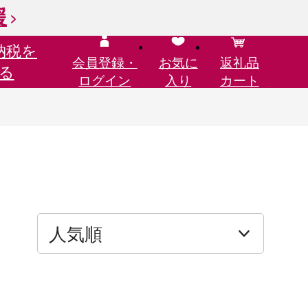
援
納税を
会員登録・
お気に
返礼品
る
ログイン
入り
カート