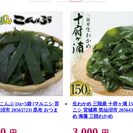
んぶ 11g×5袋 [マルニシ 宮
生わかめ 三陸産 十府ヶ浦 150
市 20563723] 昆布 おつま
ニシ 宮城県 気仙沼市 205643
め 海藻 三陸わかめ
00
3,000