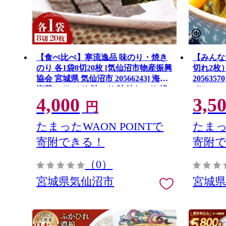
【食べ比べ】寒流逸品 味のり・焼き
【みんな
のり 各1袋8切20枚 [気仙沼市物産振興
切れ2枚）
協会 宮城県 気仙沼市 20566243] 海藻
205635
海苔 のり ノリ 味のり 味付きのり 焼
ヂミ
4,000
3,5
きのり ご飯のお供 小分け
円
たまったWAON POINTで
たまっ
寄附できる！
寄附
（0）
宮城県気仙沼市
宮城