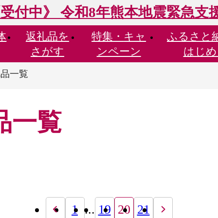
受付中》 令和8年熊本地震緊急支
体
返礼品を
特集・
キャ
ふるさと
さがす
ンペーン
はじめ
礼品一覧
品一覧
1
...
19
20
21