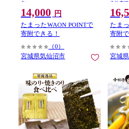
市 20563665]
市物産振
14,000
16,
205652
円
噌 しお 
たまったWAON POINTで
たまっ
寄附できる！
寄附
（0）
宮城県気仙沼市
宮城