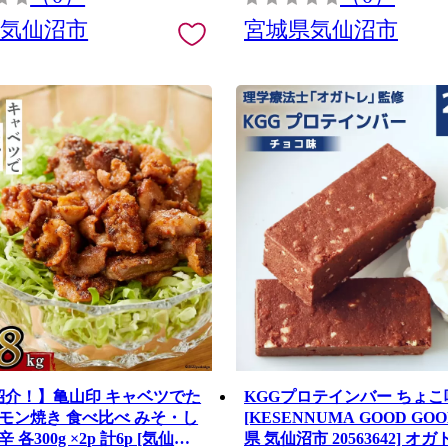
県気仙沼市
宮城県気仙沼市
紹介！】亀山印 キャベツでた
KGGプロテインバー ちょこ味
モン焼き 食べ比べ みそ・し
[KESENNUMA GOOD GO
各300g ×2p 計6p [気仙沼
県 気仙沼市 20563642] オ