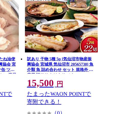
なたね油使
訳あり 干物 5種 5p [気仙沼市物産振
振興協会 宮
興協会 宮城県 気仙沼市 20565738] 魚
ツナ缶 ツナ
介類 魚 詰め合わせ セット 規格外 家
カン 簡易
庭用 訳アリ わけあり ひもの
15,500
円
NTで
たまったWAON POINTで
寄附できる！
（0）