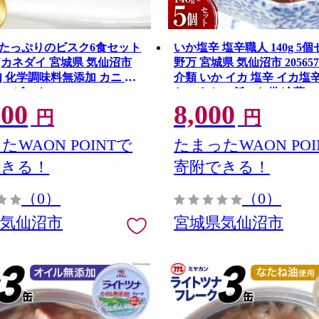
たっぷりのビスク6食セット
いか塩辛 塩辛職人 140g 5個
6) [カネダイ 宮城県 気仙沼市
野万 宮城県 気仙沼市 2056570
337] 化学調味料無添加 カニ 蟹
介類 いか イカ 塩辛 イカ塩
い ビスク
おつまみ ご飯のお供 冷蔵
500
8,000
円
円
たWAON POINTで
たまったWAON POI
できる！
寄附できる！
（0）
（0）
県気仙沼市
宮城県気仙沼市