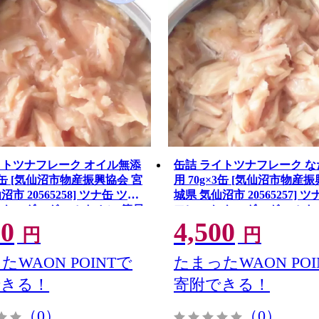
イトツナフレーク オイル無添
缶詰 ライトツナフレーク 
×3缶 [気仙沼市物産振興協会 宮
用 70g×3缶 [気仙沼市物産
市 20565258] ツナ缶 ツナ
城県 気仙沼市 20565257] 
 キハダマグロ ミヤカン 簡易
フレーク キハダマグロ ミヤ
00
4,500
期保存 常備
包装 長期保存 常備
円
円
たWAON POINTで
たまったWAON POI
できる！
寄附できる！
（0）
（0）