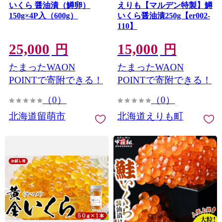
いくら 醤油漬（鱒卵）
えりも【マルデン特製】鱒
150g×4P入（600g）
いくら醤油漬250g【er002-
110】
25,000
15,000
円
円
たまったWAON
たまったWAON
POINTで寄附できる！
POINTで寄附できる！
（0）
（0）
北海道留萌市
北海道えりも町