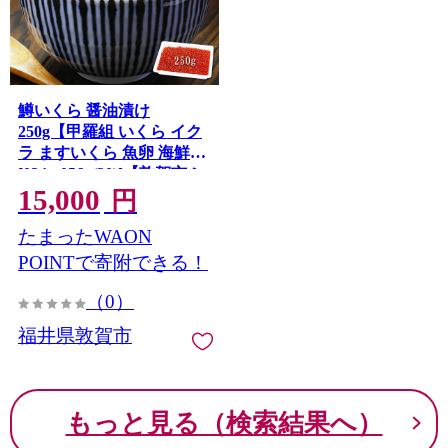
鱒いくら 醤油漬け
250g【甲羅組 いくら イク
ラ ますいくら 魚卵 海鮮】
[024-a056_(20)]【敦賀市ふ
15,000
るさと納税】
円
たまったWAON
POINTで寄附できる！
（0）
福井県敦賀市
もっと見る（検索結果へ）