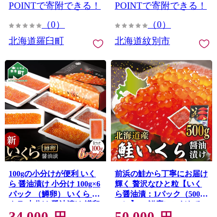
POINTで寄附できる！
POINTで寄附できる！
（0）
（0）
北海道羅臼町
北海道紋別市
100gの小分けが便利 いく
前浜の鮭から丁寧にお届け
ら 醤油漬け 小分け 100g×6
輝く 贅沢なひと粒【いく
パック （鱒卵） いくら イ
ら醤油漬：1パック（500
クラ 小分け 醤油漬け 鱒卵
ｇ）】＜ 鮮度にこだわる
34,000
50,000
森町 いくら醤油漬け しょ
「笹谷商店」の絶品の醤油