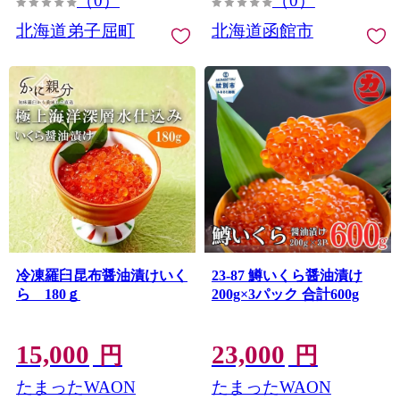
（0）
（0）
北海道弟子屈町
北海道函館市
冷凍羅臼昆布醤油漬けいく
23-87 鱒いくら醤油漬け
ら 180ｇ
200g×3パック 合計600g
15,000
23,000
円
円
たまったWAON
たまったWAON