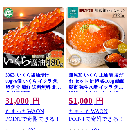
3363. いくら醤油漬け
無添加 いくら 正油漬 塩だ
80g×6個 いくら イクラ 魚
れ セット 鮭卵 各160g 函館
卵 魚介 海鮮 送料無料 北海
朝市 弥生水産 イクラ 魚卵
道 弟子屈町
海鮮 いくら丼 パスタ 海の
31,000
51,000
宝石 食感 贅沢 使い切りサ
円
円
イズ おにぎり 巻きずし カ
たまったWAON
たまったWAON
ナッペ 北海道 函館 ふるさ
と 送料無料 お取り寄せグ
POINTで寄附できる！
POINTで寄附できる！
ルメ お取り寄せ_HD032-
031