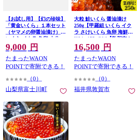
【お試し用】【幻の珍味】
大粒 鮭いくら 醤油漬け
「黄金いくら」１本セット
250g【甲羅組 いくら イク
（ヤマメの卵醤油漬け）
ラ さけいくら 魚卵 海鮮】
いくら イクラ 魚卵 小分
[024-a155_(20)]【敦賀市ふ
9,000
16,500
け 数量限定 旬 人気 贈答
るさと納税】
円
円
美味しい ヤマメ 鱒 冷凍 お
たまったWAON
たまったWAON
取り寄せ
POINTで寄附できる！
POINTで寄附できる！
（0）
（0）
山梨県富士川町
福井県敦賀市