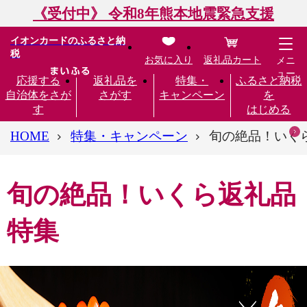
《受付中》 令和8年熊本地震緊急支援
イオンカードのふるさと納
税
お気に入り
返礼品カート
メニ
ュー
応援する
返礼品を
特集・
ふるさと納税
自治体をさが
さがす
キャンペーン
を
す
はじめる
HOME
特集・キャンペーン
旬の絶品！いく
旬の絶品！いくら返礼品
特集