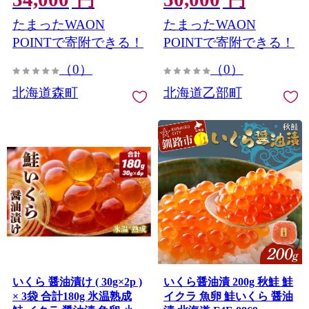
円
円
うゆ漬け 海産物 加工品 ふ
タレ イクラ 鮭いくら 鮭イ
たまったWAON
たまったWAON
るさと納税 北海道 ＜ワイ
クラ 醤油いくら 醤油イク
エスフーズ＞ mr1-1226
ラ いくら醤油漬け イクラ
POINTで寄附できる！
POINTで寄附できる！
醤油漬け 醤油漬 いくら丼
（0）
（0）
秋鮭 国産 北海道産 北海道
乙部町 日本海 冷凍 人気 使
北海道森町
北海道乙部町
い道 ふるさと納税 ＞
いくら 醤油漬け ( 30g×2p )
いくら醤油漬 200g 秋鮭 鮭
× 3袋 合計180g 氷温熟成
イクラ 魚卵 鮭いくら 醤油