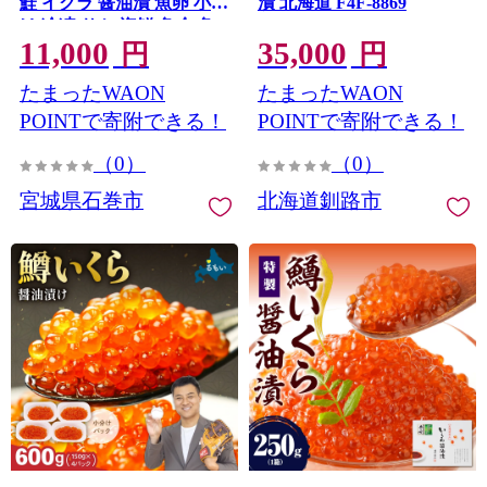
鮭 イクラ 醤油漬 魚卵 小分
漬 北海道 F4F-8869
け 冷凍 サケ 海鮮 魚介 魚
11,000
35,000
漬け 丼 鮭子 鮭卵 いくら醤
円
円
油 プチプチ 熟成 濃厚 イク
たまったWAON
たまったWAON
ラ醤油 お取り寄せ 宮城県
石巻市 まるたか水産
POINTで寄附できる！
POINTで寄附できる！
（0）
（0）
宮城県石巻市
北海道釧路市