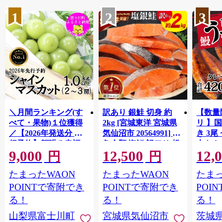
1
2
3
＼月間ランキング(す
訳あり 銀鮭 切身 約
【数量
べて・果物)１位獲得
2kg [宮城東洋 宮城県
リ 】
／【2026年発送分 先
気仙沼市 20564991] 鮭
き 3尾 
行予約】頬張る幸福
魚介類 海鮮 訳アリ 規
大きさ
9,000
12,500
12,
感 〜緑の宝石・ シ
格外 不揃い さけ サケ
レ・山
円
円
ャインマスカット 〜
鮭切身 シャケ 切り身
鰻 ふ
たまったWAON
たまったWAON
たまっ
１ｋｇ以上（２〜３
冷凍 家庭用 おかず 弁
な重 
房） フルーツ 山梨県
当 支援 サーモン 銀鮭
茨城 
POINTで寄附でき
POINTで寄附でき
POI
産 果物 くだもの シャ
切り身 魚 わけあり
と納税 冷
る！
る！
る！
イン マスカット ぶど
山梨県富士川町
宮城県気仙沼市
茨城
う ブドウ 葡萄 大粒 種