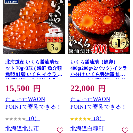
北海道産 いくら醤油漬セ
いくら醤油漬（鮭卵）
ット 70g×3瓶 ( 海鮮 魚介類
400g(200g×2パック) イクラ
魚卵 鮭卵 いくら イクラ 醤
小分け いくら醤油漬 鮭い
油 醤油漬け 海鮮丼 小分け
くら いくら醤油漬け 鮭 鮭
15,500
22,000
瓶詰め 北海道 贈答 ギフト
卵 ikura 醤油いくら 冷凍
円
円
プレゼント 贈り物 お中元
いくら いくら北海道 醤油
たまったWAON
たまったWAON
御中元 )【035-0024】
鮭いくら 人気 大好評品 北
海道 白糠町
POINTで寄附できる！
POINTで寄附できる！
（0）
（8）
北海道北見市
北海道白糠町