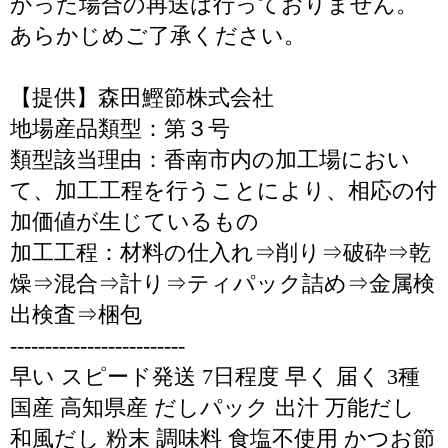
かった場合の再送は行っておりません。
あらかじめご了承ください。
【提供】森田鰹節株式会社
地場産品類型：第３号
類型該当理由：香南市内の加工場におい
て、加工工程を行うことにより、相応の付
加価値が生じているもの
加工工程：材料の仕入れ⇒削り⇒破砕⇒乾
燥⇒混合⇒計り⇒ティパック詰め⇒金属検
出検査⇒梱包
-------------------------
早い スピード発送 7日程度 早く 届く 3種
国産 高知県産 だしパック 出汁 万能だし
和風だし 粉末 調味料 食塩不使用 かつお節