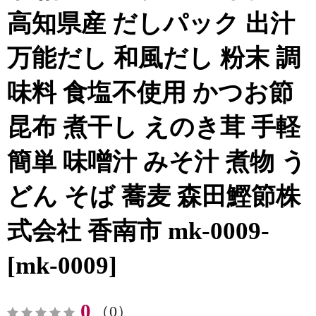
高知県産 だしパック 出汁
万能だし 和風だし 粉末 調
味料 食塩不使用 かつお節
昆布 煮干し えのき茸 手軽
簡単 味噌汁 みそ汁 煮物 う
どん そば 蕎麦 森田鰹節株
式会社 香南市 mk-0009-
[mk-0009]
0
（0）