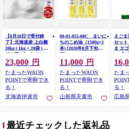
【8月20日で受付終
08-01-055-08C まいに
えごま油
了】北海道産 上白糖
ちのこめ油（1500g×3
セット
20kg ( 1kg × 20袋 ) ｜
本) [2026年8月下旬発
ま エ
てん菜 ビート 100%
送]
エゴマ
23,000
11,000
16,
使用 国産 砂糖 てんさ
り 国内
円
円
い糖 業務用 工場直送
たまったWAON
たまったWAON
たまっ
送料無料 北海道 伊達
市
POINTで寄附でき
POINTで寄附でき
POI
る！
る！
る！
北海道伊達市
山形県天童市
広島
最近チェックした返礼品