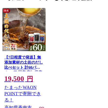
【7日程度で発送】無
添加素材の土佐のだし
比べセット 計60パッ
ク - 3種 国産 高知県産
19,500
だしパック 出汁 万能
円
だし 和風だし 粉末 調
たまったWAON
味料 食塩不使用 かつ
お節 昆布 煮干し えの
POINTで寄附でき
き茸 手軽 簡単 味噌汁
る！
みそ汁 煮物 うどん そ
高知県香南市
ば 蕎麦 森田鰹節株式