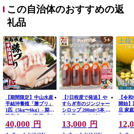
ち“香南市”」をキャッチフレーズに、市民一人ひとりが
この自治体のおすすめの返
幸せを実感できる元気なまちづくりを目指しています。
礼品
【期間限定】中山水産
【7日程度で発送】や
【令和
手結沖養殖「勝ブリ」
すらぎ市のジンジャー
開始】
1匹（5kg〜6kg）- 期間
シロップ 200ml×5本 -
旦 家庭用
限定 魚 ぶり 鰤 寒ブリ
赤生姜 ショウガ しょ
物 フ
40,000
13,000
12,
朝どれ 海鮮 鮮魚 魚介
うが のし 贈り物 おす
たん 
円
円
類 海の幸 ギフト 照り
そ分け 特産品 送料無
キズ 