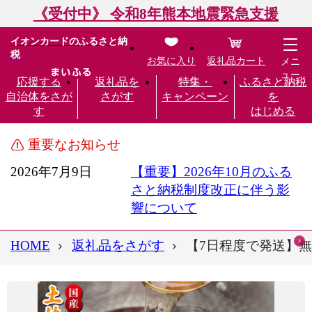
《受付中》 令和8年熊本地震緊急支援
イオンカードのふるさと納
税
お気に入り
返礼品カート
メニ
ュー
応援する
返礼品を
特集・
ふるさと納税
自治体をさが
さがす
キャンペーン
を
す
はじめる
重要なお知らせ
2026年7月9日
【重要】2026年10月のふる
さと納税制度改正に伴う影
響について
HOME
返礼品をさがす
【7日程度で発送】無添