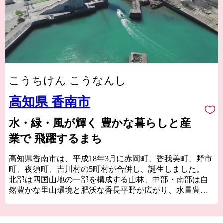
こうちけん こうなんし
高知県 香南市
水・緑・風が輝く 豊かな暮らしと産
業で 飛躍するまち
高知県香南市は、平成18年3月に赤岡町、香我美町、野市
町、夜須町、吉川村の5町村が合併し、誕生しました。
北部は四国山地の一部を構成する山林、中部・南部は自
然豊かな里山環境と肥沃な香長平野が広がり、水量豊か
な河川と太平洋に面する海岸を有し、都市機能も併せ持
つバランスの良い地域です。
「水・緑・風が輝く 豊かな暮らしと産業で 飛躍するま