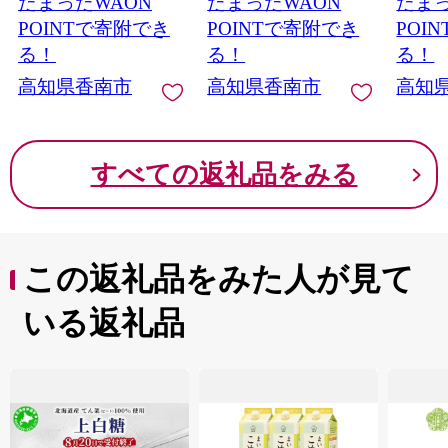
たまったWAON
たまったWAON
たまっ
焼き ぶり大根 しゃぶ
料 お取り寄せ ジンジ
高知県
しゃぶ お刺身 煮物 焼
ャーエール 料理 調味
JA く
POINTで寄附でき
POINTで寄附でき
POI
き魚 おかず 産地直送
料 手作りドリンク お
ボン 
る！
る！
る！
のし対応可 送料無料
酒 お菓子 ホット 飲み
か デ
高知県香南市
高知県香南市
高知
高知県 香南市 冷蔵 ny-
物 飲料 ティータイム
フレッ
0014
のみもの 宅飲み 簡単
になる
混ぜるだけ 割るだけ
あまい
水割り お湯割り カク
ぱい 
すべての返礼品をみる
テル 炭酸 牛乳 アレン
瑞々し
ジ スイーツ おかし お
い 美
やつ ぽかぽか 瓶 生姜
ご自宅
焼き チャイ 活用 咳 喉
砂糖漬
冷え性 お取り寄せ お
け 蜂
この返礼品をみた人が見て
とりよせ グルメ 美味
グルト
しい おいしい 熱中症
南市
いる返礼品
対策 高知県 香南市