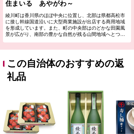
住まいる あやがわ～
綾川町は香川県のほぼ中央に位置し、北部は県都高松市
に接し幹線国道沿いに大型商業施設が出店する商用地域
を形成しています。また、町の中央部はのどかな田園風
景が広がり、南部の豊かな自然が残る山間地域へとつな
がる、街と田舎が程よく調和した町です。誰もが生き生
きと幸せに笑顔で住み続けることができる「まちづく
り」をめざして頑張りますのでどうか応援よろしくお願
いいたします。
この自治体のおすすめの返
礼品