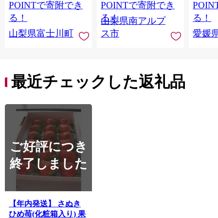
房） フルーツ 山梨県
便発送 ALPAG007
あり 
POINTで寄附でき
POINTで寄附でき
POI
産 果物 くだもの シャ
ツ 高級
る！
る！
る！
山梨県南アルプ
イン マスカット ぶど
産地直
山梨県富士川町
ス市
愛媛
う ブドウ 葡萄 大粒 種
レンジ
なし 先行予約 富士川
県 西
町 10000円 一万円
9000円 九千円
最近チェックした返礼品
ご好評につき
終了しました
【年内発送】 さぬき
ひめ苺(化粧箱入り) 果