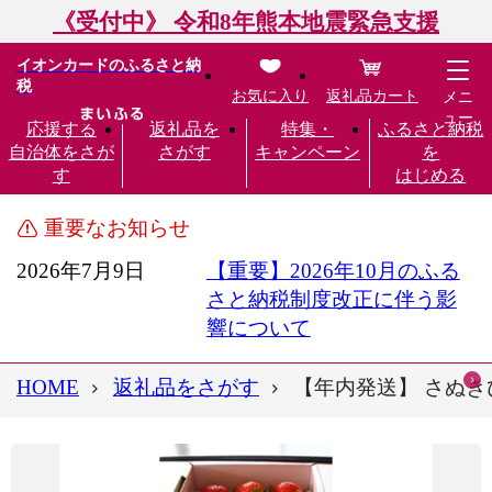
《受付中》 令和8年熊本地震緊急支援
イオンカードのふるさと納
税
お気に入り
返礼品カート
メニ
ュー
応援する
返礼品を
特集・
ふるさと納税
自治体をさが
さがす
キャンペーン
を
す
はじめる
重要なお知らせ
2026年7月9日
【重要】2026年10月のふる
さと納税制度改正に伴う影
響について
HOME
返礼品をさがす
【年内発送】 さぬきひ