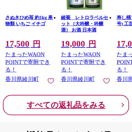
さぬきひめ苺 約1kg 果
綾菊 レトロラベルセ
寿し桶
物類 いちご イチゴ
ット（大吟醸・吟醸
号) 工
酒） お酒 日本酒
17,500
19,000
17,
円
円
たまったWAON
たまったWAON
たまっ
POINTで寄附でき
POINTで寄附でき
POI
る！
る！
る！
香川県綾川町
香川県綾川町
香川
すべての返礼品をみる