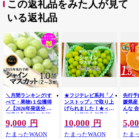
この返礼品をみた人が見て
いる返礼品
＼月間ランキング(す
★フジテレビ系列「ノ
先行予
べて・果物)１位獲得
ンストップ」で取り上
媛県産
／【2026年発送分 先
げられました！★＜
んな 合
行予約】頬張る幸福
2026年発送先行予約＞
『202
9,000
10,000
5,0
感 〜緑の宝石・ シ
南アルプス市産シャイ
出荷予
円
円
ャインマスカット 〜
ンマスカット1.2kg以
ご自宅
たまったWAON
たまったWAON
たまっ
１ｋｇ以上（２〜３
上（2～3房） クール
マドン