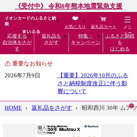
《受付中》 令和8年熊本地震緊急支援
イオンカードのふるさと納
税
お気に入り
返礼品カート
メニ
ュー
応援する
返礼品を
特集・
ふるさと納税
自治体をさが
さがす
キャンペーン
を
す
はじめる
重要なお知らせ
2026年7月9日
【重要】2026年10月のふる
さと納税制度改正に伴う影
響について
HOME
返礼品をさがす
昭和西川 30年 ムアツ