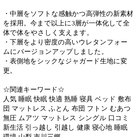
・中層をソフトな感触かつ高弾性の新素材
を採用。今まで以上に3層が一体化して全
体で体をやさしく支えます。
・下層をより密度の高いウレタンフォー
ムにバージョンアップしました。
・表側地をシックなジャガード生地に変
更。
☆関連キーワード☆
人気 睡眠 快眠 快適 熟睡 寝具 ベッド 敷布
団 マットレス ふとん 布団 フトン むあつ
無圧 ムアツ マットレス シングル 口コミ
新生活 引っ越し 引越し 健康 寝心地 睡眠
環境 山梨 市川三郷