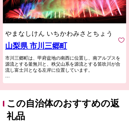
やまなしけん いちかわみさとちょう
山梨県 市川三郷町
市川三郷町は、甲府盆地の南西に位置し、南アルプスを
源流とする釜無川と、秩父山系を源流とする笛吹川が合
流し富士川となる左岸に位置しています。
花火、和紙、はんこなどの地場産業、「大塚にんじん」
やとうもろこしの「甘々娘（かんかんむすめ）」に代表
される農産物、市川の百祭りをはじめとして地域で大切
に守られてきた文化などが当町の自慢です。
この自治体のおすすめの返
礼品
ほかにも、四季折々の自然が楽しめる四尾連湖や芦川渓
谷、甲斐源氏発祥の記念碑が立つ平塩の岡、江戸幕府に
より市川代官所（陣屋）が置かれていた旧跡、歌舞伎初