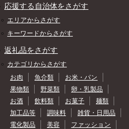
応援する自治体をさがす
エリアからさがす
キーワードからさがす
返礼品をさがす
カテゴリからさがす
お肉
魚介類
お米・パン
果物類
野菜類
卵・乳製品
お酒
飲料類
お菓子
麺類
加工品等
調味料
雑貨・日用品
電化製品
美容
ファッション