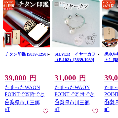
代市川團十郎の曽祖父・堀越十郎家宣、祖父・堀越重右
衛門が居を構え市川團十郎発祥の地として親しまれてい
る歌舞伎文化公園、ぼたん回廊や桜の名所など、皆さま
にお伝えしたい資源がたくさんございます。
「自然・歴史・文化を活かした『にぎわい』づくり～子
どもたちの未来へ伝統と安心をつなげて～」を基本方針
とし取り組んでまいります。
チタン印鑑 [5839-1250]
SILVER イヤーカフ
黒水牛
（P-102）[5839-1939]
ト）[583
39,000
31,000
39,
円
円
たまったWAON
たまったWAON
たまっ
POINTで寄附でき
POINTで寄附でき
POI
る！
る！
る！
山梨県市川三郷
山梨県市川三郷
山梨
町
町
町