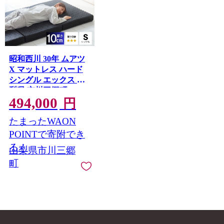
昭和西川 30年 ムアツ
X マットレス ハード
シングル エックス 山
梨県 市川三郷町 [5839-
494,000
2139]
円
たまったWAON
POINTで寄附でき
る！
山梨県市川三郷
町