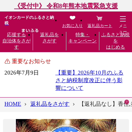
《受付中》 令和8年熊本地震緊急支援
イオンカードのふるさと納
税
お気に入り
返礼品カート
メニ
ュー
応援する
返礼品を
特集・
ふるさと納税
自治体をさが
さがす
キャンペーン
を
す
はじめる
重要なお知らせ
2026年7月9日
【重要】2026年10月のふる
さと納税制度改正に伴う影
響について
HOME
返礼品をさがす
【返礼品なし】香住ふる