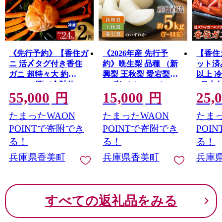
《先行予約》【香住ガ
《2026年産 先行予
【香住
ニ 活〆タグ付き香住
約》晩生梨 品種 （新
ット済み
ガニ 超特々大 約
興梨 王秋梨 愛宕梨の
以上 
1.2kg×2匹（合計約
いずれか）5kg（7～13
9月中
55,000
15,000
25,
2.4kg以上）生冷凍】
玉）【令和8年10月中
定】 
円
円
【令和9年2月中旬以降
旬以降発送予定】 晩
で 添
たまったWAON
たまったWAON
たまっ
発送予定】国産 カニ
生品種 新興・王秋・
ふるさ
かに 蟹 急速 冷凍 生
愛宕 梨 なし ナシ 和梨
おすす
POINTで寄附でき
POINTで寄附でき
POI
ベニズワイガニ しゃ
フルーツ 大人気 人気
ワイガ
る！
る！
る！
ぶしゃぶ 刺身 かにす
甘い みずみずしい 果
ニ 肩 
兵庫県香美町
兵庫県香美町
兵庫
き 焼きガニ かに鍋 姿
実 果物 新鮮 旬の果物
にみそ
脚 爪 旨味 甘味 鮮度
おすすめ ランキング
カニの
大人気 人気 おすすめ
国産 香住 贈り物 贈答
美町 香
03
ランキング ふるさと
ギフト 秋 冬 兵庫県 香
すべての返礼品をみる
納税 返礼品 本場 香住
美町 香住 JAたじま
12-24
兵庫県 香美町 日本海
フーズ 07-136