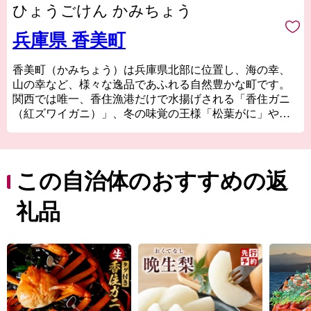
ひょうごけん かみちょう
兵庫県 香美町
香美町（かみちょう）は兵庫県北部に位置し、海の幸、
山の幸など、様々な逸品であふれる自然豊かな町です。
関西では唯一、香住漁港だけで水揚げされる「香住ガニ
（紅ズワイガニ）」、冬の味覚の王様「松葉がに」や、
全国のブランド牛の素牛である銘牛「但馬牛」など、四
季を通してＡ級食材を楽しむことができます。
この豊かで美しい香美町の特産品を「ふるさと納税」を
通してお楽しみください。
この自治体のおすすめの返
礼品