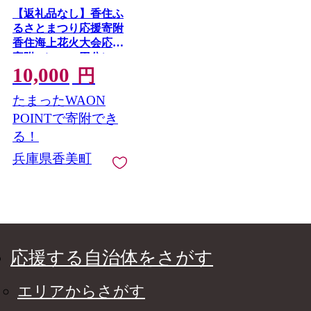
【返礼品なし】香住ふ
るさとまつり応援寄附
香住海上花火大会応援
寄附 （10,000円分）
10,000
来年も美しい香住の花
円
火大会を継続していく
たまったWAON
ために皆さまの応援を
よろしくお願いしま
POINTで寄附でき
す。 ふるさとづくり
る！
寄附金 1万以下 花火
兵庫県香美町
花火大会 夏 祭り 夏祭
り おすすめ スポット
イベント 応援 香住 小
代 村岡 兵庫県 香美町
25-58
応援する自治体をさがす
エリアからさがす