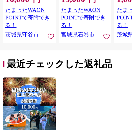
白米 もちもち お弁当
短調理 こだわり 冷凍
地のた
たまったWAON
たまったWAON
たまっ
おにぎり
海鮮 魚介 おかず おつ
共同募
まみ 煮物 焼きイカ
支援金
POINTで寄附でき
POINTで寄附でき
POI
BBQ バーベキュー 宮
ます｜
る！
る！
る！
城県 石巻市
支援 
茨城県守谷市
宮城県石巻市
茨城
最近チェックした返礼品