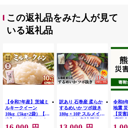
この返礼品をみた人が見て
いる返礼品
【令和7年産】茨城ミ
訳あり 石巻産 柔らか
令和8
ルキークイーン
するめいか ツボ抜き
地震 
10kg（5kg×2袋）【精
180g × 10P スルメイカ
【災害
米】 | お米 米 ミルキ
いか イカ 烏賊 不揃い
(寄附金
16,000
13,000
1,0
ークィーン 茨城県産
小分け 下処理済み 時
【返礼
円
円