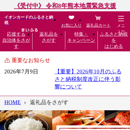
《受付中》 令和8年熊本地震緊急支援
イオンカードのふるさと納
税
お気に入り
返礼品カート
メニ
ュー
応援する
返礼品を
特集・
ふるさと納税
自治体をさが
さがす
キャンペーン
を
す
はじめる
重要なお知らせ
2026年7月9日
【重要】2026年10月のふる
さと納税制度改正に伴う影
響について
HOME
返礼品をさがす