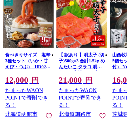
食べきりサイズ 塩辛
【 訳あり 】明太子 (切
山西牧
3種セット（いか・甘
子)500g×3 合計1.5kg め
5個セ
えび・つぶ）_HD025-
んたいこ タラコ 明太
付） No
019
たらこ 海鮮 おかず ご
12,000
21,000
16,
飯のお供 規格外 家庭
円
円
用 切子 小分け F4F-
たまったWAON
たまったWAON
たまっ
6082
POINTで寄附でき
POINTで寄附でき
POI
る！
る！
る！
北海道函館市
北海道釧路市
茨城