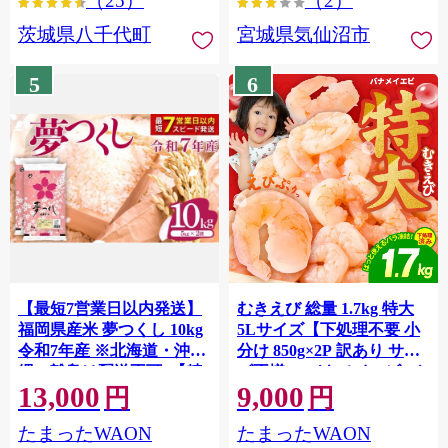
（25）
（2）
茨城県八千代町
宮城県気仙沼市
5
6
【最短7営業日以内発送】
むきえび 総量 1.7kg 特大
福岡県産米 夢つくし 10kg
5Lサイズ【下処理不要 小
令和7年産 ※北海道・沖
分け 850g×2P 訳あり サイ
縄・離島は配送不可 |【精
ズ不揃い バナメイエビ バ
13,000
9,000
米 単一米 単一原料米 7年
ラ凍結】 G4142
円
円
産 国産 お米 ブランド米
たまったWAON
たまったWAON
5kg × 2 ゆめつくし】