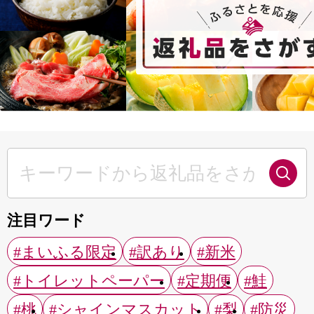
注目ワード
#まいふる限定
#訳あり
#新米
#トイレットペーパー
#定期便
#鮭
#桃
#シャインマスカット
#梨
#防災