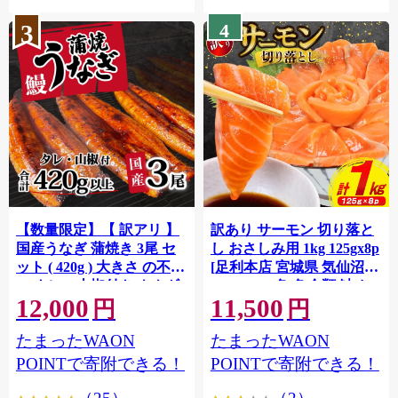
3
4
【数量限定】【 訳アリ 】
訳あり サーモン 切り落と
国産うなぎ 蒲焼き 3尾 セ
し おさしみ用 1kg 125gx8p
ット ( 420g ) 大きさ の不揃
[足利本店 宮城県 気仙沼市
い タレ・山椒付き ウナギ
20564313] 魚 魚介類 鮭 お
12,000
11,500
鰻 ふぞろい 不揃い うな重
刺し身 刺し身 刺身 生 生食
円
円
ひつまぶし 人気 茨城 八千
個包装 チリ銀鮭 銀鮭 海鮮
たまったWAON
たまったWAON
代町 ふるさと納税 冷凍
海鮮丼 魚介
[SF951ya]
POINTで寄附できる！
POINTで寄附できる！