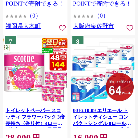
CY009_01
POINTで寄附できる！
POINTで寄附できる！
（0）
（0）
福岡県大木町
大阪府泉佐野市
7
8
トイレットペーパー スコ
0016-10-09 エリエール ト
ッティ フラワーパック 3倍
イレットティシュー コン
長持ち〈香り付〉4ロール
パクトシングル 8ロール×8
(ダブル)×12パック 日用品
パック 64ロール 1.5倍巻
28,000
16,000
最短翌日発送 [スコッティ
82.5m トイレットペーパー