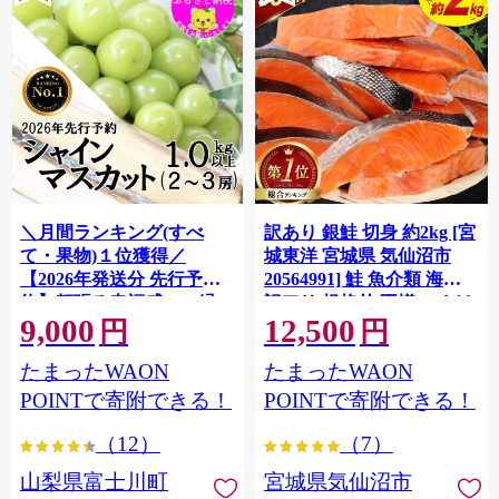
＼月間ランキング(すべ
訳あり 銀鮭 切身 約2kg [宮
て・果物)１位獲得／
城東洋 宮城県 気仙沼市
【2026年発送分 先行予
20564991] 鮭 魚介類 海鮮
約】頬張る幸福感 〜緑の
訳アリ 規格外 不揃い さけ
9,000
12,500
宝石・ シャインマスカッ
サケ 鮭切身 シャケ 切り身
円
円
ト 〜 １ｋｇ以上（２〜３
冷凍 家庭用 おかず 弁当 支
たまったWAON
たまったWAON
房） フルーツ 山梨県産 果
援 サーモン 銀鮭切り身 魚
物 くだもの シャイン マス
わけあり
POINTで寄附できる！
POINTで寄附できる！
カット ぶどう ブドウ 葡萄
（12）
（7）
大粒 種なし 先行予約 富士
川町 10000円 一万円 9000
山梨県富士川町
宮城県気仙沼市
円 九千円