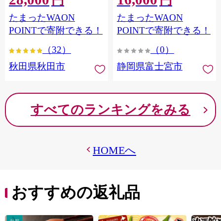
円
円
フラワーパック トイレッ
シングル パルプ100％ 香り
たまったWAON
たまったWAON
トペーパー 日本製紙クレ
つき 日用品 消耗品 備蓄
シア] 秋田県秋田市
POINTで寄附できる！
POINTで寄附できる！
（32）
（0）
秋田県秋田市
静岡県富士宮市
すべてのランキングをみる
HOMEへ
おすすめの返礼品