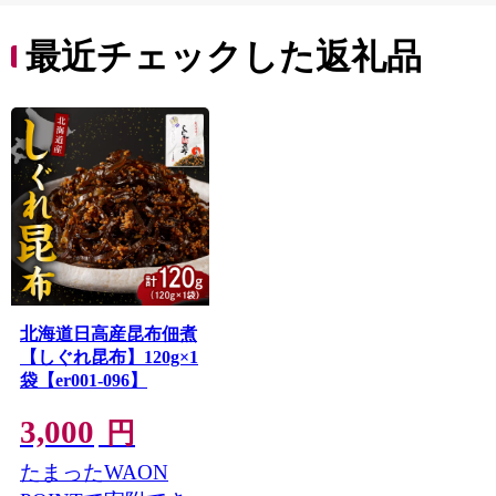
最近チェックした返礼品
北海道日高産昆布佃煮
【しぐれ昆布】120g×1
袋【er001-096】
3,000
円
たまったWAON