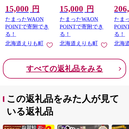
ット【er002-007-b】
15,000
15,000
206
円
円
たまったWAON
たまったWAON
たまっ
POINTで寄附でき
POINTで寄附でき
POI
る！
る！
る！
北海道えりも町
北海道えりも町
北海
すべての返礼品をみる
この返礼品をみた人が見て
いる返礼品