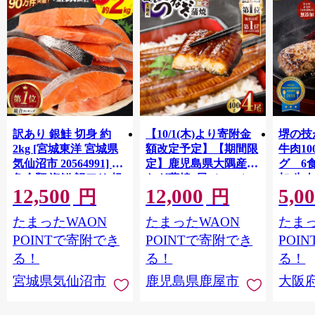
訳あり 銀鮭 切身 約
【10/1(木)より寄附金
堺の技
2kg [宮城東洋 宮城県
額改定予定】【期間限
牛肉1
気仙沼市 20564991] 鮭
定】鹿児島県大隅産う
グ 6
魚介類 海鮮 訳アリ 規
なぎ蒲焼4尾（400g）
加 牛
12,500
12,000
5,0
格外 不揃い さけ サケ
ット 6
円
円
鮭切身 シャケ 切り身
メ 温
たまったWAON
たまったWAON
たまっ
冷凍 家庭用 おかず 弁
菜 簡
当 支援 サーモン 銀鮭
すめ 
POINTで寄附でき
POINTで寄附でき
POI
切り身 魚 わけあり
取り寄
る！
る！
る！
料 ふ
宮城県気仙沼市
鹿児島県鹿屋市
大阪
堺市】