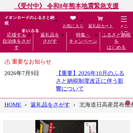
《受付中》 令和8年熊本地震緊急支援
イオンカードのふるさと納
税
お気に入り
返礼品カート
メニ
ュー
応援する
返礼品を
特集・
ふるさと納税
自治体をさが
さがす
キャンペーン
を
す
はじめる
重要なお知らせ
2026年7月9日
【重要】2026年10月のふる
さと納税制度改正に伴う影
響について
HOME
返礼品をさがす
北海道日高産昆布佃煮【し