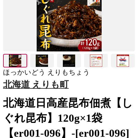
ほっかいどう えりもちょう
北海道 えりも町
北海道日高産昆布佃煮【し
ぐれ昆布】120g×1袋
【er001-096】-[er001-096]