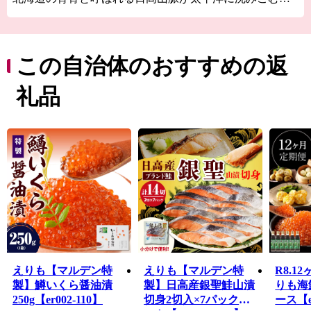
光明媚な「襟裳岬」をはじめ、お土産の定番「白い恋
人」で有名なハートの形をした湖「豊似湖」や江戸時代
末期に拓かれた官製道路「猿留山道」など数々の観光地
を有しています。
この自治体のおすすめの返
まちの大部分が太平洋に面し、沖合で暖流と寒流がぶつ
礼品
かることから、鮭や毛がに、日高昆布などの漁が盛んに
行われており、年間を通して豊富な魚種が獲れる道内で
も有数の漁場です。
皆様には、ふるさと納税制度を通じて、えりも町の魅力
をさらに知っていただければ幸いです。
是非、自慢の特産品をご堪能いただくとともに、えりも
町へのお越しを心よりお待ちしております。
えりも【マルデン特
えりも【マルデン特
R8.1
製】鱒いくら醤油漬
製】日高産銀聖鮭山漬
りも海
250g【er002-110】
切身2切入×7パックセ
ース【er