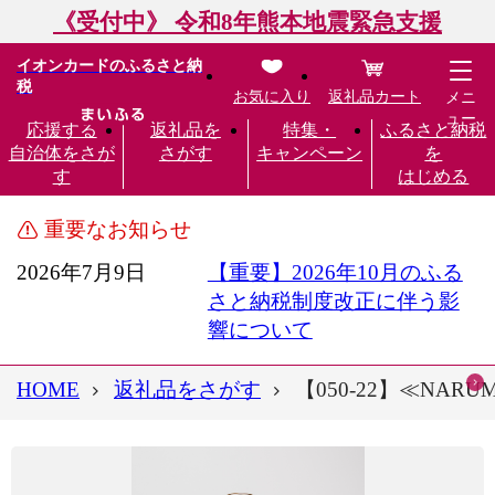
《受付中》 令和8年熊本地震緊急支援
イオンカードのふるさと納
税
お気に入り
返礼品カート
メニ
ュー
応援する
返礼品を
特集・
ふるさと納税
自治体をさが
さがす
キャンペーン
を
す
はじめる
重要なお知らせ
2026年7月9日
【重要】2026年10月のふる
さと納税制度改正に伴う影
響について
HOME
返礼品をさがす
【050-22】≪NA