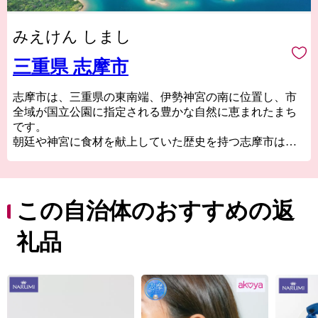
みえけん しまし
三重県 志摩市
志摩市は、三重県の東南端、伊勢神宮の南に位置し、市
全域が国立公園に指定される豊かな自然に恵まれたまち
です。
朝廷や神宮に食材を献上していた歴史を持つ志摩市は、
古くから「御食(みけ)つ(つ)国(くに)」と呼ばれ、伊勢え
び、かき、ふぐやあおさのりなど、良質な海産物が豊富
に揃い、真珠養殖発祥地や海女文化のまちとしても知ら
れています。
この自治体のおすすめの返
また、豊かな自然、温暖な気候を活かして、サーフィン
やキャンプ、サイクリング、ゴルフ等、四季を通じて
礼品
様々なアクティビティを体験することができます。その
ほか、市内には数多くの宿泊施設があり、バリエーショ
ンに富んだ滞在が可能です。
豊かな自然、歴史、文化、食、温泉のある志摩市へ、皆
さまのお越しを心よりお待ちしております。