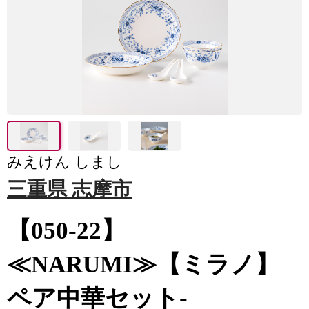
みえけん しまし
三重県 志摩市
【050-22】
≪NARUMI≫【ミラノ】
ペア中華セット-