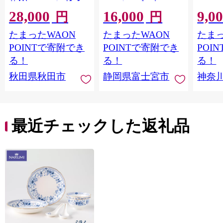
り付〉4ロール(ダブ
ロール×8パック 64ロ
100m
28,000
16,000
9,0
ル)×12パック 日用品
ール 1.5倍巻 82.5m
FSC
円
円
最短翌日発送 [スコッ
トイレットペーパー
長巻タ
たまったWAON
たまったWAON
たまっ
ティ フラワーパック
シングル パルプ100％
100％
トイレットペーパー
香りつき 日用品 消耗
防災 
POINTで寄附でき
POINTで寄附でき
POI
日本製紙クレシア] 秋
品 備蓄
ペーパ
る！
る！
る！
田県秋田市
川県 
秋田県秋田市
静岡県富士宮市
神奈
トペー
活雑貨
れっと
ち 長
便利 
最近チェックした返礼品
コ ト
ー 人