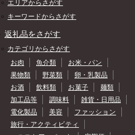
エリアからさがす
キーワードからさがす
返礼品をさがす
カテゴリからさがす
お肉
魚介類
お米・パン
果物類
野菜類
卵・乳製品
お酒
飲料類
お菓子
麺類
加工品等
調味料
雑貨・日用品
電化製品
美容
ファッション
旅行・アクティビティ