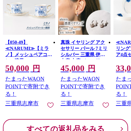
【050-49】
真珠 イヤリング アク
≪NA
≪NARUMI≫【ミラ
セサリー パール 7ミリ
リング
ノ】メッシュペアコー
シルバー 三重県 伊勢
ア4点セ
ヒー碗皿*
志摩 志摩 ジュエリー
NARU
50,000
45,000
33,
ギフト プレゼント 冠
摩 志
円
円
婚葬祭 入学式 卒業式
ナルミ
たまったWAON
たまったWAON
たまっ
結婚式 母の日 バレン
ギフト
タイン ホワイトデー
の日 
POINTで寄附でき
POINTで寄附でき
POI
アコヤ真珠 本真珠 /
結婚祝
る！
る！
る！
akoya 凛凛 イヤリ
ップ〔0
三重県志摩市
三重県志摩市
三重
ング
すべての返礼品をみる