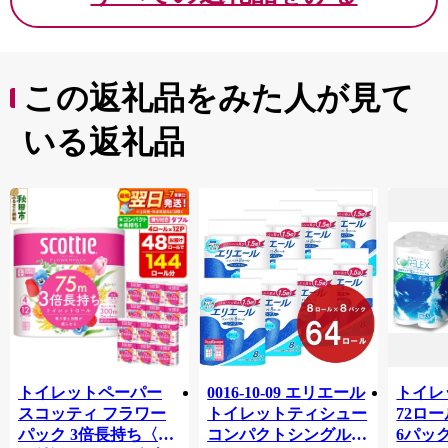
この返礼品をみた人が見て
いる返礼品
トイレットペーパー
0016-10-09 エリエール
トイレ
スコッティ フラワー
トイレットティシュー
72ロール
パック 3倍長持ち〈香
コンパクトシングル 8
6パック