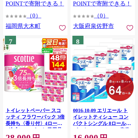
CY009_01
POINTで寄附できる！
POINTで寄附できる！
（0）
（0）
福岡県大木町
大阪府泉佐野市
7
8
トイレットペーパー スコ
0016-10-09 エリエール ト
ッティ フラワーパック 3倍
イレットティシュー コン
長持ち〈香り付〉4ロール
パクトシングル 8ロール×8
(ダブル)×12パック 日用品
パック 64ロール 1.5倍巻
28,000
16,000
最短翌日発送 [スコッティ
82.5m トイレットペーパー