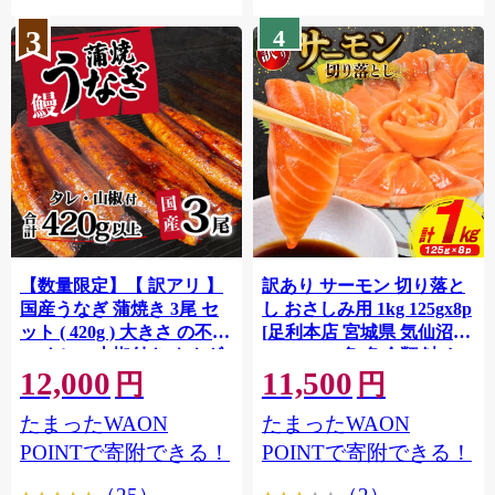
3
4
【数量限定】【 訳アリ 】
訳あり サーモン 切り落と
国産うなぎ 蒲焼き 3尾 セ
し おさしみ用 1kg 125gx8p
ット ( 420g ) 大きさ の不揃
[足利本店 宮城県 気仙沼市
い タレ・山椒付き ウナギ
20564313] 魚 魚介類 鮭 お
12,000
11,500
鰻 ふぞろい 不揃い うな重
刺し身 刺し身 刺身 生 生食
円
円
ひつまぶし 人気 茨城 八千
個包装 チリ銀鮭 銀鮭 海鮮
たまったWAON
たまったWAON
代町 ふるさと納税 冷凍
海鮮丼 魚介
[SF951ya]
POINTで寄附できる！
POINTで寄附できる！