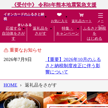
《受付中》 令和8年熊本地震緊急支援
イオンカードのふるさと納
税
お気に入り
返礼品カート
メニ
ュー
応援する
返礼品を
特集・
ふるさと納税
自治体をさが
さがす
キャンペーン
を
す
はじめる
重要なお知らせ
2026年7月9日
【重要】2026年10月のふる
さと納税制度改正に伴う影
響について
HOME
返礼品をさがす