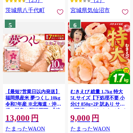
（25）
（2）
茨城県八千代町
宮城県気仙沼市
5
6
【最短7営業日以内発送】
むきえび 総量 1.7kg 特大
福岡県産米 夢つくし 10kg
5Lサイズ【下処理不要 小
令和7年産 ※北海道・沖
分け 850g×2P 訳あり サイ
縄・離島は配送不可 |【精
ズ不揃い バナメイエビ バ
13,000
9,000
米 単一米 単一原料米 7年
ラ凍結】 G4142
円
円
産 国産 お米 ブランド米
たまったWAON
たまったWAON
5kg × 2 ゆめつくし】