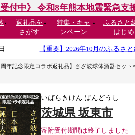
受付中》 令和8年熊本地震緊急支
体
返礼品を
特集・
キャ
ふるさと
さがす
ンペーン
はじめ
9日
【重要】2026年10月のふる
0周年記念限定コラボ返礼品】さざ波球体酒器セット×日本
いばらきけん ばんどうし
茨城県 坂東市
寄附受付期間は終了しました