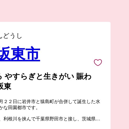
んどうし
 坂東市
 やすらぎと生きがい 賑わ
坂東
月２２日に岩井市と猿島町が合併して誕生した水
かな田園都市です。
、利根川を挟んで千葉県野田市と接し、茨城県へ
。首都５０ｋｍ圏に位置し、全域が首都圏近郊整