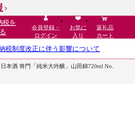
援
納税を
会員登録・
お気に
返礼品
る
ログイン
入り
カート
さと納税制度改正に伴う影響について
酒 将門「純米大吟醸」山田錦720ml No.