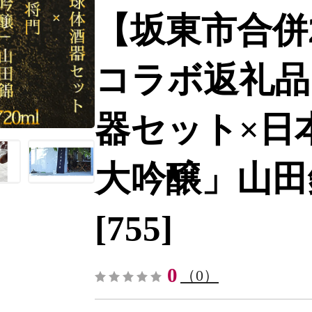
【坂東市合併
コラボ返礼品
器セット×日
大吟醸」山田錦72
[755]
0
（0）