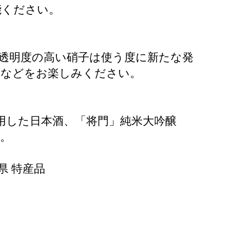
能ください。
透明度の高い硝子は使う度に新たな発
酒などをお楽しみください。
用した日本酒、「将門」純米大吟醸
。
県 特産品