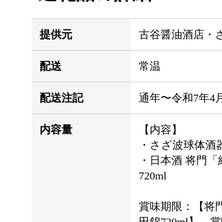
提供元
古谷醤油酒店・
配送
常温
配送注記
通年〜令和7年4月
内容量
【内容】
・さざ波球体酒
・日本酒 将門
720ml
賞味期限：【将
田錦720ml】 