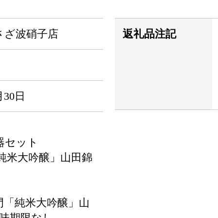
さざ波硝子店
返礼品注記
30日
器セット
「純米大吟醸」山田錦
門「純米大吟醸」山
賞味期限なし