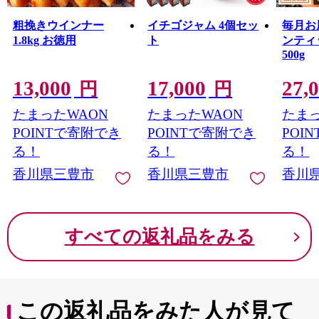
粗挽きウインナー
イチゴジャム 4個セッ
毎月お
1.8kg お徳用
ト
ンテ
500g
13,000
17,000
27,
円
円
たまったWAON
たまったWAON
たまっ
POINTで寄附でき
POINTで寄附でき
POI
る！
る！
る！
香川県三豊市
香川県三豊市
香川
すべての返礼品をみる
この返礼品をみた人が見て