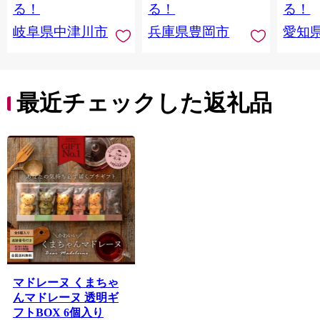
菓子 F4N-2298
お返し 冷凍 手作り 化
る！
る！
る！
粧箱入り ギフト TAS
岐阜県中津川市
兵庫県豊岡市
愛知
BAKE
最近チェックした返礼品
マドレーヌ くまちゃ
んマドレーヌ 透明ギ
フトBOX 6個入り