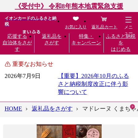
《受付中》 令和8年熊本地震緊急支援
イオンカードのふるさと納
税
お気に入り
返礼品カート
メニ
ュー
応援する
返礼品を
特集・
ふるさと納税
自治体をさが
さがす
キャンペーン
を
す
はじめる
重要なお知らせ
2026年7月9日
【重要】2026年10月のふる
さと納税制度改正に伴う影
響について
HOME
返礼品をさがす
マドレーヌ くまちゃ