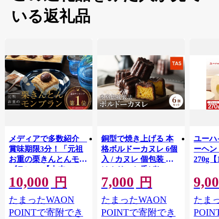
いる返礼品
メディアで多数紹介
銅型で焼き上げる 本
ユーハ
賞味期限3分！「元祖
格ボルドーカヌレ 6個
ーヘ
お重の栗きんとんモン
入 / カヌレ 個包装 外
270g【
ブラン」 【未来のご
はカリッと香ばしい
10,000
7,000
9,0
褒美】スイーツ 栗 モ
中はもっちり ラム酒
円
円
ンブラン くりきんと
バニラ お取り寄せ ス
たまったWAON
たまったWAON
たまっ
ん デザート ご褒美 お
イーツ 焼き菓子 詰め
取り寄せ くり お菓子
合わせ ホワイトデー
POINTで寄附でき
POINTで寄附でき
POI