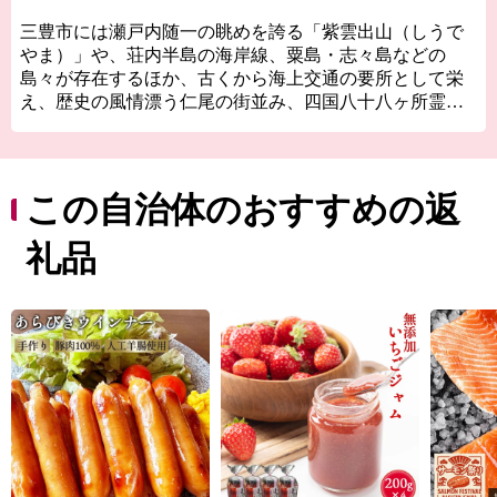
三豊市には瀬戸内随一の眺めを誇る「紫雲出山（しうで
やま）」や、荘内半島の海岸線、粟島・志々島などの
島々が存在するほか、古くから海上交通の要所として栄
え、歴史の風情漂う仁尾の街並み、四国八十八ヶ所霊場
の寺院があります。
また道の駅や温泉などの交流施設や海・里・山の幸を活
かしたマルシェも盛んに行われています。近年ではSNS
をきっかけに多くの人が訪れるようになった父母ヶ浜
この自治体のおすすめの返
（ちちぶがはま）ですが、その景観は古くから地元の皆
さんの手によって守られてきました。
礼品
７つの町が合併し誕生した三豊市では様々な文化、歴史
が多様に存在しています。近年は国内のみならず海外か
らも多くのお客様が訪れていますが、三豊市をこれから
もっと多くの方に知ってもらい、その魅力を感じてもら
いたいと思います。