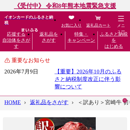
《受付中》 令和8年熊本地震緊急支援
イオンカードのふるさと納
税
お気に入り
返礼品カート
メニ
ュー
応援する
返礼品を
特集・
ふるさと納税
自治体をさが
さがす
キャンペーン
を
す
はじめる
重要なお知らせ
2026年7月9日
【重要】2026年10月のふる
さと納税制度改正に伴う影
響について
HOME
返礼品をさがす
＜訳あり＞宮崎牛 切り