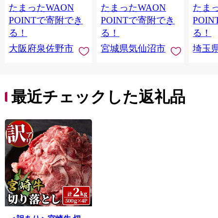
たまったWAON
たまったWAON
たまっ
い】 G4721
ん塩 冷凍 焼肉 BBQ ア
ポーク 
ウトドア バーベキュ
き肉 
POINTで寄附でき
POINTで寄附でき
POI
ー 厚切り タン
ず 惣
る！
る！
る！
まみ 
大阪府泉佐野市
宮城県気仙沼市
埼玉
んのお
お中元
贈答
最近チェックした返礼品