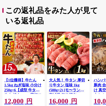
この返礼品をみた人が見て
いる返礼品
【1位獲得】牛たん
大人気！ 牛タン 厚切
ハンバー
1.5kg ねぎ塩味 小分け
り牛タン 塩味 1kg
豚肉 
250g×6【成型 牛タン
(500g×2) [モ〜ランド
け 真
牛肉 焼肉 BBQ 薄切り
宮城県 気仙沼市
大きめ
12,000
16,000
10,
ぎゅうたん スライス
20564660] 肉 牛肉 精肉
保存料
円
円
訳あり サイズ不揃
牛たん 牛タン塩 牛た
淡路島