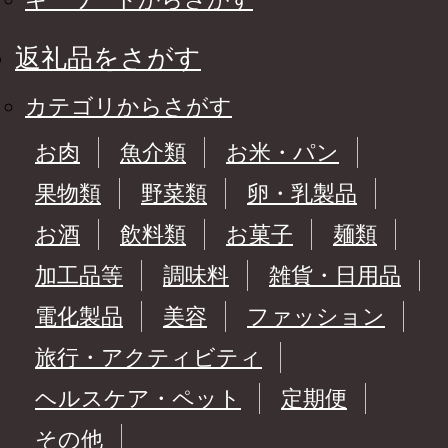
返礼品をさがす
カテゴリからさがす
お肉
魚介類
お米・パン
果物類
野菜類
卵・乳製品
お酒
飲料類
お菓子
麺類
加工品等
調味料
雑貨・日用品
電化製品
美容
ファッション
旅行・アクティビティ
ヘルスケア・ペット
定期便
その他