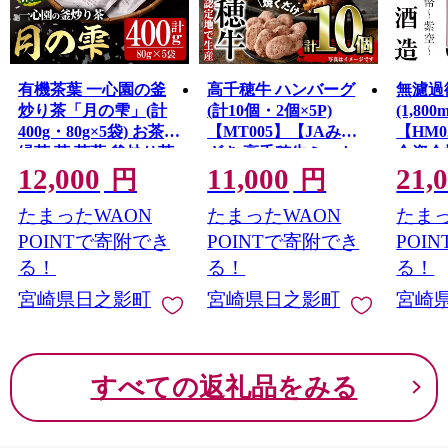
有機茶葉 一心園の釜
高千穂牛 ハンバーグ
無濾過御
炒り茶「月の雫」(計
(計10個・2個×5P)
(1,800
400g・80g×5袋) お茶
【MT005】【JAみや
【HM
緑茶 茶 茶葉 釜炒り茶
ざき 高千穂牛ミート
合資会
12,000
11,000
21,
有機栽培 オーガニッ
センター】
円
円
ク 有機JAS認証
たまったWAON
たまったWAON
たまっ
【IS022】【一心園】
POINTで寄附でき
POINTで寄附でき
POI
る！
る！
る！
宮崎県日之影町
宮崎県日之影町
宮崎
すべての返礼品をみる