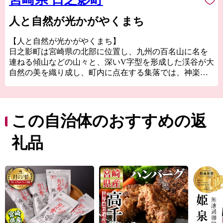
人と自然が光かがやくまち
【人と自然が光かがやくまち】
日之影町は宮崎県の北部に位置し、九州の百名山に名を
連ねる傾山などの山々と、深いV字型を形成した渓谷が大
自然の美を織り成し、町内に点在する集落では、神楽や
大人歌舞伎（九州で唯一の農村歌舞伎）、深角団七踊り
等が伝承され、自然と農村文化の豊かな中山間地域で
す。
この自治体のおすすめの返
礼品