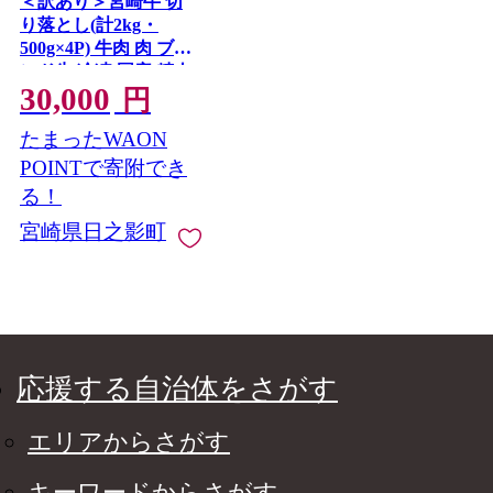
＜訳あり＞宮崎牛 切
り落とし(計2kg・
500g×4P) 牛肉 肉 ブラ
ンド牛 冷凍 国産 精肉
30,000
お取り寄せ 黒毛和牛
円
宮崎県 【LJ006】【ロ
たまったWAON
ーカルブランディング
株式会社】
POINTで寄附でき
る！
宮崎県日之影町
応援する自治体をさがす
エリアからさがす
キーワードからさがす