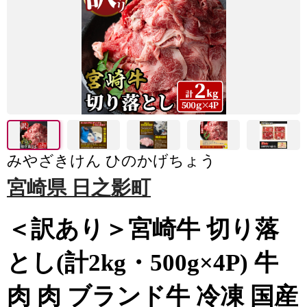
みやざきけん ひのかげちょう
宮崎県 日之影町
＜訳あり＞宮崎牛 切り落
とし(計2kg・500g×4P) 牛
肉 肉 ブランド牛 冷凍 国産