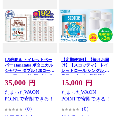
1.5倍巻き トイレットペー
【定期便3回】【毎月お届
パー Hanataba ボタニカル
け】【スコッティ】 トイ
シャワー ダブル 128ロール
レットロール シングル フ
シャワートイレ用 パルプ
ラワーパック 3倍長持ち 4
35,000
15,000
100％ 吸水性 長持ち ジャ
ロール 計12ロール 香りつ
円
円
スミンの香り 消臭 192ロー
き トイレットペーパー 日
たまったWAON
たまったWAON
ル相当 備蓄 日用品 消耗品
用品 生活必需品 防災備蓄
富士市 [sf002-604]
ストック 備蓄 新生活 防災
POINTで寄附できる！
POINTで寄附できる！
消耗品 生活用品 日用消耗
（0）
（0）
品 熊本県 八代市