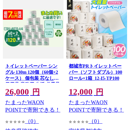
トイレットペーパー シン
都城市PRトイレットペー
グル 130m 120個（60個×2
パー（ソフトダブル）100
ケース） 個包装 芯なし｜
ロール×1箱_12-I5-TP100
日用品 業務用 生活 必需品
26,000
12,000
エコ eco 高評価 たっぷり
円
円
まとめ買い 長持ち ストッ
たまったWAON
たまったWAON
ク 備蓄 保存 災害 防災 備
蓄用 トイペ 消耗品 常備 や
POINTで寄附できる！
POINTで寄附できる！
さしい ソフト 再生紙
（0）
（0）