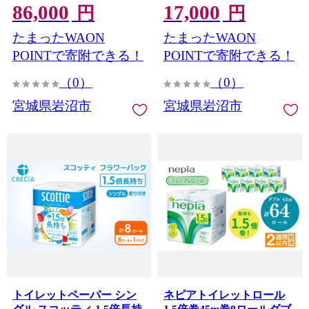
86,000
17,000
コンパクト 無香料
《 4ヶ月ごと計 3回 》
円
円
[№5704-1996]
[№5704-1902]
たまったWAON
たまったWAON
POINTで寄附できる！
POINTで寄附できる！
（0）
（0）
宮城県岩沼市
宮城県岩沼市
トイレットペーパー シン
ネピアトイレットロール