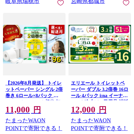
岐阜県瑞穂市
宮崎県都城市
【2026年8月発送】 トイレ
エリエール トイレットペ
ットペーパー シングル 2倍
ーパー ダブル 3.2倍巻 16ロ
巻き 6ロール×8パック 計
ール 4パック i:na イーナ
48ロール 96ロール相当 無
4R （ダブル） 日用品 消耗
11,000
12,000
香料 備蓄 防災 沼津 鶴見製
品 備蓄 防災 愛媛県 四国中
円
円
紙 再生紙 やわらか
央市
たまったWAON
たまったWAON
POINTで寄附できる！
POINTで寄附できる！