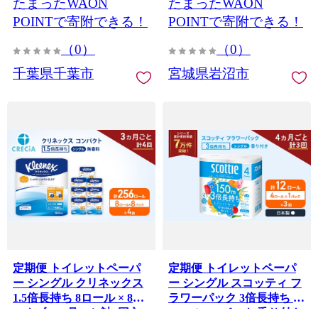
たまったWAON
たまったWAON
葉県 千葉市
POINTで寄附できる！
POINTで寄附できる！
（0）
（0）
千葉県千葉市
宮城県岩沼市
定期便 トイレットペーパ
定期便 トイレットペーパ
ー シングル クリネックス
ー シングル スコッティ フ
1.5倍長持ち 8ロール × 8パ
ラワーパック 3倍長持ち 4
ック《 3ヶ月ごと計4回 》
ロール × 1パック 香り付き