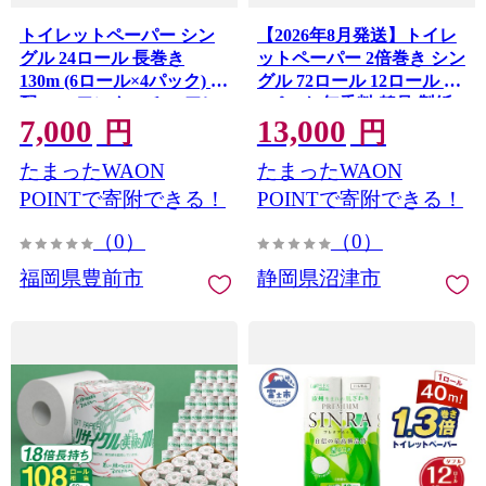
トイレットペーパー シン
【2026年8月発送】トイレ
グル 24ロール 長巻き
ットペーパー 2倍巻き シン
130m (6ロール×4パック) 宅
グル 72ロール 12ロール ✕
配 エコワンタッチ コアレ
6パック 無香料 鶴見 製紙
7,000
13,000
ス 《豊前市》【大分製
静岡 沼津 備蓄 防災 再生紙
円
円
紙】[VAA050] 再生紙 備蓄
100% 生活雑貨
たまったWAON
たまったWAON
防災 まとめ買い 日用品 備
蓄 といれっとぺーぱー ト
POINTで寄附できる！
POINTで寄附できる！
イレットペーパー シング
（0）
（0）
ル トイレ といれっとぺー
ぱー 九州 福岡 消耗品 常備
福岡県豊前市
静岡県沼津市
品 おすすめ 人気 ランキン
グ