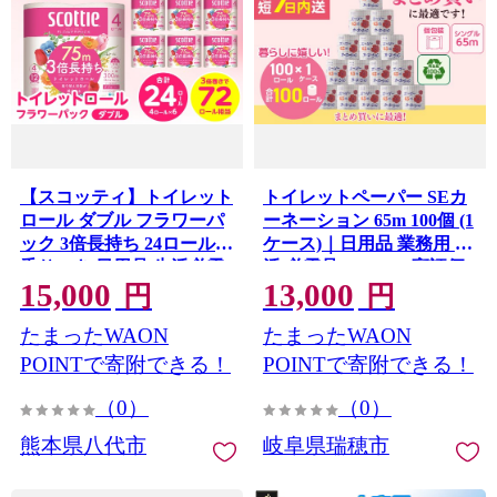
【スコッティ】トイレット
トイレットペーパー SEカ
ロール ダブル フラワーパ
ーネーション 65m 100個 (1
ック 3倍長持ち 24ロール
ケース)｜日用品 業務用 生
香りつき 日用品 生活必需
活 必需品 エコ eco 高評価
15,000
13,000
品 消耗品 紙 まとめ買い ス
たっぷり まとめ買い 長持
円
円
トック 備蓄 トイレットペ
ち ストック 備蓄 保存 災害
たまったWAON
たまったWAON
ーパー 長持ち 防災備蓄 新
防災 備蓄用 トイペ 消耗品
生活 防災 生活用品 日用消
常備 やさしい ソフト 再生
POINTで寄附できる！
POINTで寄附できる！
耗品 【順次発送】
紙
（0）
（0）
熊本県八代市
岐阜県瑞穂市