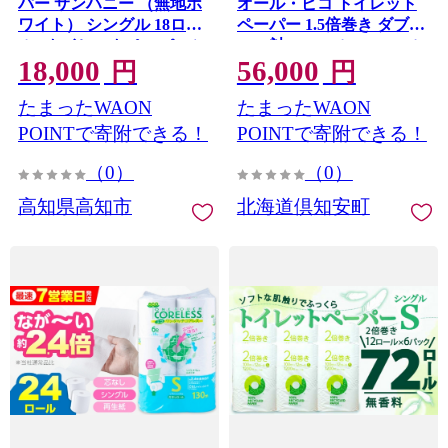
パー サンハニー （無地ホ
オール・ピコ トイレット
ワイト） シングル 18ロー
ペーパー 1.5倍巻き ダブル
ル / トイレットペーパーシ
45m 計36ロール (12ロール
18,000
56,000
ングル 日用品 国産 備蓄 防
×3パック) 日本製 まとめ買
円
円
災 といれっとぺーぱー
い リサイクル 防災 常備品
たまったWAON
たまったWAON
【機能素材株式会社】
トイレ トイレットペーパ
[ATAA004]
ー 消耗品 日用品 備蓄 送料
POINTで寄附できる！
POINTで寄附できる！
無料 北海道 倶知安町
（0）
（0）
高知県高知市
北海道倶知安町