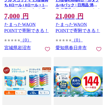
グル スコッティ 1.5倍長持
1.5倍巻45m巻8ロールダブ
ち 8ロール ( 8ロール × 1パ
ル×8パック | 日用品 消耗
ック ) フラワーパック 香
品 必需品 ティッシュ トイ
7,000
21,000
り付き [№5704-1892]
レットペーパー トイレッ
円
円
トロール ダブル 無香料 ス
たまったWAON
たまったWAON
トック 花粉症 花粉 防災 備
蓄 まとめ買い 全国 発送 一
POINTで寄附できる！
POINTで寄附できる！
人暮らし nepia ネピア
（0）
（0）
宮城県岩沼市
愛知県春日井市