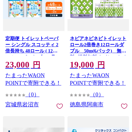
定期便 トイレットペーパ
ネピアネピネピトイレット
ー シングル スコッティ 2
ロール2倍巻き12ロールダ
倍長持ち 48ロール ( 12ロ
ブル 50m(6パック) 無香
ール × 2パック)《 6ヶ月ご
料_ 送料無料 トイレットペ
23,000
19,000
と 計 2 回 》 フラワーパッ
ーパー ロングロール 生活
円
円
ク 香り付き [№5704-1169]
用品 まとめ買い 生活雑貨
たまったWAON
たまったWAON
日用品 消耗品 ネピア ネピ
ネピ メーカー ダブル 人気
POINTで寄附できる！
POINTで寄附できる！
おすすめ 徳島 【1435461】
（0）
（0）
宮城県岩沼市
徳島県阿南市