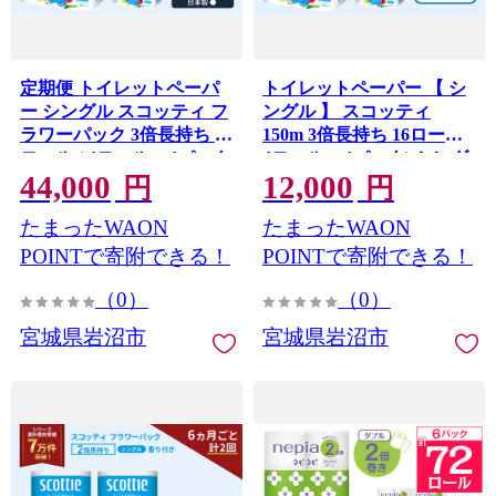
定期便 トイレットペーパ
トイレットペーパー 【 シ
ー シングル スコッティ フ
ングル 】 スコッティ
ラワーパック 3倍長持ち 64
150m 3倍長持ち 16ロール (
ロール ( 4ロール × 4パック
4ロール × 4パック) シング
44,000
12,000
) 《 3ヶ月ごと 計 4回 》香
ル ホワイト 香り付き 日用
円
円
り付き [№5704-1187]
品 防災 備蓄 消耗品 新生活
たまったWAON
たまったWAON
生活用品 生活雑貨 フラワ
ーパック といれっとぺー
POINTで寄附できる！
POINTで寄附できる！
ぱー トイペ といぺ トイレ
（0）
（0）
宮城県 岩沼市
宮城県岩沼市
宮城県岩沼市