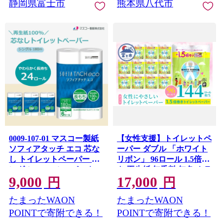
静岡県富士市
熊本県八代市
0009-107-01 マスコー製紙
【女性支援】トイレットペ
ソフィアタッチ エコ 芯な
ーパー ダブル 「ホワイト
し トイレットペーパー シ
リボン」 96ロール 1.5倍巻
ングル 6ロール×4パック
き 再生紙 無香料 無色 クラ
9,000
17,000
24ロール 180m
フト包装 ジョイセフ・ホ
円
円
ワイトリボン運動寄付 生
たまったWAON
たまったWAON
活必需品 [sf068-037]
POINTで寄附できる！
POINTで寄附できる！