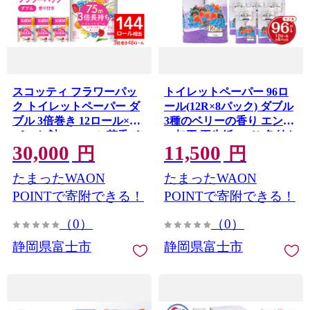
スコッティ フラワーパッ
トイレットペーパー 96ロ
ク トイレットペーパー ダ
ール(12R×8パック) ダブル
ブル 3倍巻き 12ロール×4
3種のベリーの香り エンボ
パック 計48ロール 芳香 く
ス加工 再生紙100％ 色付き
30,000
11,500
つろぎの花の香り エンボ
カラーロール 備蓄 防災 生
円
円
ス加工 ふんわりキープ長
活必需品 日用品 消耗品 生
たまったWAON
たまったWAON
巻製法 取替の手間軽減 日
活用品 富士市 [sf002-391]
用品 備蓄 ローリングスト
POINTで寄附できる！
POINTで寄附できる！
ック 消耗品 生活用品 富士
（0）
（0）
市 [sf087-006]
静岡県富士市
静岡県富士市