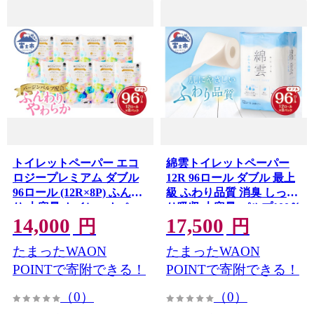
トイレットペーパー エコ
綿雲トイレットペーパー
ロジープレミアム ダブル
12R 96ロール ダブル 最上
96ロール (12R×8P) ふんわ
級 ふわり品質 消臭 しっか
り 大容量 トイレットペー
り吸収 大容量 パルプ100％
14,000
17,500
パー 備蓄 防災 災害 トイレ
防災 備蓄 日用品 イデシギ
円
円
ットペーパー ベビーロー
ョー 静岡県 富士市 [sf002-
たまったWAON
たまったWAON
120]
ズの香り 日用品 トイレッ
トペーパー 純パルプ配合
POINTで寄附できる！
POINTで寄附できる！
日用品 生活用品 トイレッ
（0）
（0）
トペーパー 日用品 消耗品
富士市 [sf002-122]