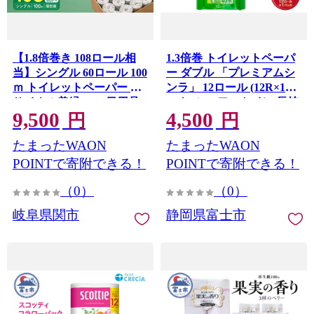
【1.8倍巻き 108ロール相
1.3倍巻 トイレットペーパ
当】シングル 60ロール 100
ー ダブル 「プレミアムシ
ｍ トイレットペーパー リ
ンラ」 12ロール (12R×1パ
サイクル美緑100S 日用品
ック) シャワートイレ 長持
9,500
4,500
生活用品 消耗品 備蓄 防災
ち 香り付 ハーブの香り エ
円
円
必需品 再生紙 環境にやさ
ンボス加工 消臭 再生紙
たまったWAON
たまったWAON
しい エコ美濃桜製紙 芯あ
100% 備蓄 防災 日用品 消
り 個包装 エンボス加工
耗品 生活用品 富士市
POINTで寄附できる！
POINTで寄附できる！
[sf001-269]
（0）
（0）
岐阜県関市
静岡県富士市