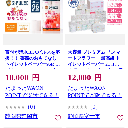
寄付が清水エスパルスを応
大容量 プレミアム 「スマ
援！！ 薔薇のおもてなし
ートフラワー」 最高級 ト
トイレットペーパー96R ダ
イレットペーパー 21ロー
ブル 25m 12ロール x 8パッ
ル ティッシュペーパー 6個
10,000
12,000
ク 計96ロール 香り付き 再
詰め合わせ まとめ買い 防
円
円
生紙100％ 限定 清水エスパ
災 備蓄 日用品 消耗品 生活
たまったWAON
たまったWAON
ルス × 薔薇のおもてなし
用品 富士市 [sf001-051]
トイレットペーパー ダブ
POINTで寄附できる！
POINTで寄附できる！
ル 日用品 消耗品 防災 備蓄
（0）
（0）
コスパ ランキング 大容量
ケース販売 箱買い かわい
静岡県静岡市
静岡県富士市
い おしゃれ 花柄