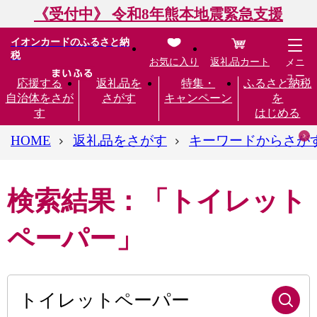
《受付中》 令和8年熊本地震緊急支援
イオンカードのふるさと納
税
お気に入り
返礼品カート
メニ
ュー
応援する
返礼品を
特集・
ふるさと納税
自治体をさが
さがす
キャンペーン
を
す
はじめる
HOME
返礼品をさがす
キーワードからさが
検索結果：「トイレット
ペーパー」