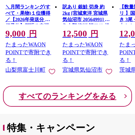
＼月間ランキング(す
訳あり 銀鮭 切身 約
【数量
べて・果物)１位獲得
2kg [宮城東洋 宮城県
リ 】
／【2026年発送分 先
気仙沼市 20564991] 鮭
き 3尾 
行予約】頬張る幸福
魚介類 海鮮 訳アリ 規
大きさ
9,000
12,500
12,
感 〜緑の宝石・ シ
格外 不揃い さけ サケ
レ・山
円
円
ャインマスカット 〜
鮭切身 シャケ 切り身
鰻 ふ
たまったWAON
たまったWAON
たまっ
１ｋｇ以上（２〜３
冷凍 家庭用 おかず 弁
な重 
房） フルーツ 山梨県
当 支援 サーモン 銀鮭
茨城 
POINTで寄附でき
POINTで寄附でき
POI
産 果物 くだもの シャ
切り身 魚 わけあり
と納税 冷
る！
る！
る！
イン マスカット ぶど
山梨県富士川町
宮城県気仙沼市
茨城
う ブドウ 葡萄 大粒 種
なし 先行予約 富士川
町 10000円 一万円
9000円 九千円
すべてのランキングをみる
特集・キャンペーン