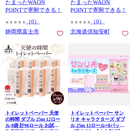
たまったWAON
たまったWAON
用品 富士市 [sf002-547]
BOX 備蓄 まとめ買い ティ
ッシュ リサイクル 日本製
POINTで寄附できる！
POINTで寄附できる！
まとめ買い リサイクル 防
（0）
（0）
災
静岡県富士市
北海道倶知安町
トイレットペーパー 天使
トイレットペーパー サン
の時間 ダブル 25m 12ロー
リオ キャラクターズ ダブ
ル 8袋 計96ロール お試し
ル 25m 12ロール×8パック
数量限定 単発・最短発送
《豊前市》【大分製紙】