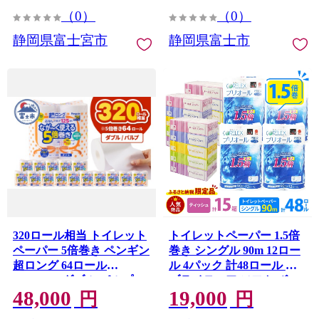
（0）
（0）
静岡県富士宮市
静岡県富士市
320ロール相当 トイレット
トイレットペーパー 1.5倍
ペーパー 5倍巻き ペンギン
巻き シングル 90m 12ロー
超ロング 64ロール
ル 4パック 計48ロール &
(4R×16P) ダブル パルプ (1
ブライティア ソフト ボッ
48,000
19,000
ロール 125m) 備蓄 防災 長
クスティッシュ 200組 400
円
円
巻き 芯なし 無地 無香料 日
枚 15箱 (5箱×3) セット