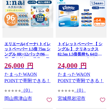
エリエール(イーナ) トイレ
トイレットペーパー 【 シ
ットペーパー 1.5倍 75m シ
ングル 】 クリネックス
ングル 8R×12パック(96
82.5m 1.5倍長持ち 64ロー
個)_香り付き 1.5倍巻 96個
ル ( 8ロール × 8パック) シ
26,000
24,000
ロール 日用品 新生活 備蓄
ングル ホワイト 無香料 日
円
円
防災 消耗品 生活用品 まと
用品 防災 備蓄 消耗品 新生
たまったWAON
たまったWAON
め買い 岡山県 津山市 送料
活 生活用品 生活雑貨 とい
無料【1352856】
れっとぺーぱー トイペ と
POINTで寄附できる！
POINTで寄附できる！
いぺ トイレ
（0）
（0）
岡山県津山市
宮城県岩沼市