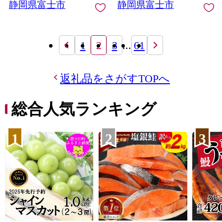
静岡県富士市
静岡県富士市
1
2
3
...
61
返礼品をさがすTOPへ
総合人気ランキング
1
2
3