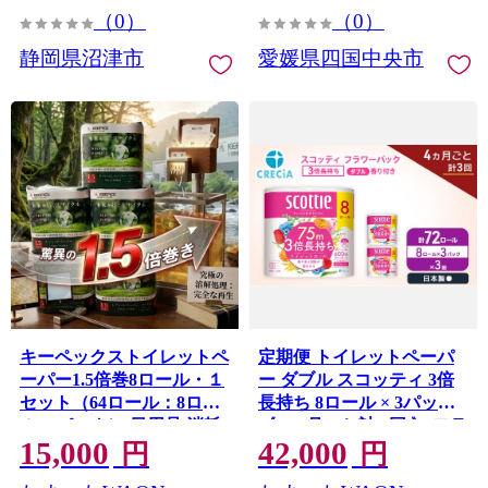
（0）
（0）
静岡県沼津市
愛媛県四国中央市
キーペックストイレットペ
定期便 トイレットペーパ
ーパー1.5倍巻8ロール・１
ー ダブル スコッティ 3倍
セット（64ロール：8ロー
長持ち 8ロール × 3パック
ル×8パック） 日用品 消耗
《 4ヶ月ごと計 3回 》 フラ
15,000
42,000
品 生活用品 備蓄 トイレ用
ワーパック [№5704-2006]
円
円
品 トイレットペーパー 千