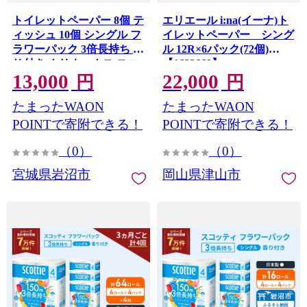
トイレットペーパー 8個 テ
エリエール i:na(イーナ)ト
ィッシュ 10個 シングル フ
イレットペーパー シング
ラワーパック 3倍長持ち 香
ル 12R×6パック(72個)
り付き クリネックス スコ
【1623669】
13,000
22,000
ッティ セット 日用品 長持
円
円
ち 防災 備蓄 消耗品 生活雑
たまったWAON
たまったWAON
貨 生活用品 トイレット ペ
ーパー といれっとぺーぱ
POINTで寄附できる！
POINTで寄附できる！
ー トイペ といぺ ティッシ
（0）
（0）
ュペーパー てぃっしゅ
宮城県岩沼市
岡山県津山市