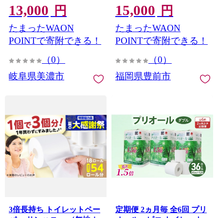
13,000
15,000
[VAA015] 再生紙 トイレッ
円
円
トペーパーダブル 日用品
たまったWAON
たまったWAON
国産 新生活 ダブル 消耗品
生活雑貨 生活用品 香料 ト
POINTで寄附できる！
POINTで寄附できる！
イレットペーパー ダブル
（0）
（0）
といれっとぺーぱー
岐阜県美濃市
福岡県豊前市
3倍長持ち トイレットペー
定期便 2ヵ月毎 全6回 プリ