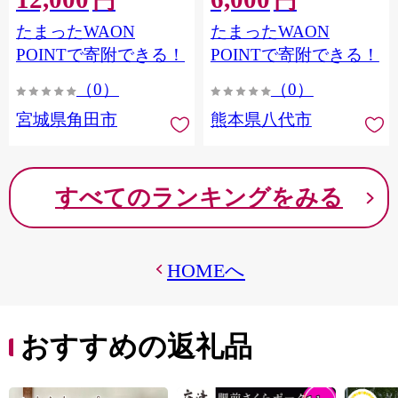
円
円
果樹園 宮城県 角田市 【先
市
たまったWAON
たまったWAON
行予約（2026年発送分）】
POINTで寄附できる！
POINTで寄附できる！
（0）
（0）
宮城県角田市
熊本県八代市
すべてのランキングをみる
HOMEへ
おすすめの返礼品