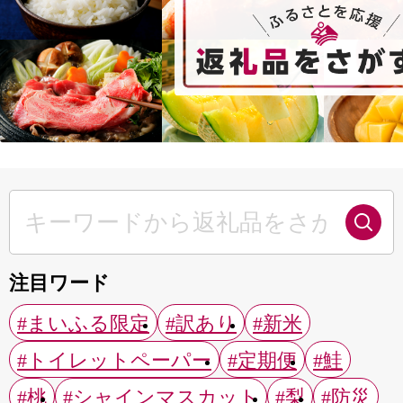
注目ワード
#まいふる限定
#訳あり
#新米
#トイレットペーパー
#定期便
#鮭
#桃
#シャインマスカット
#梨
#防災