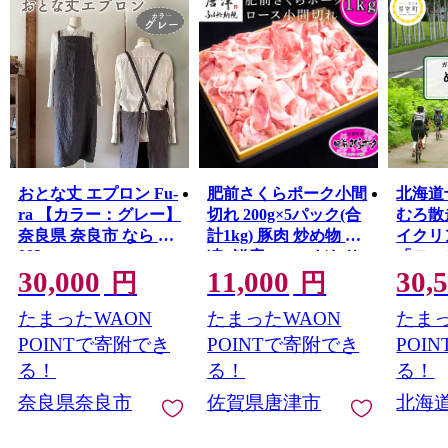
おとな丈 エプロン Fu-
肥前さくらポーク小間
北海道
ra 【カラー：グレー】
切れ 200g×5パック(合
むろ散
奈良県 奈良市 なら 30-
計1kg) 豚肉 炒め物 冷
イクリ
083
凍 (鮮度へのこだわり
「モー
30,000
11,000
30,
me054-
工夫あり！) 唐津市
円
円
たまったWAON
たまったWAON
たまっ
POINTで寄附でき
POINTで寄附でき
POI
る！
る！
る！
奈良県奈良市
佐賀県唐津市
北海