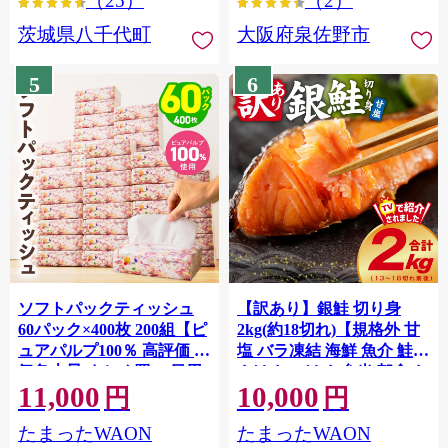
（25）
（2）
茨城県八千代町
大阪府泉佐野市
5
6
ソフトパックティッシュ
【訳あり】銀鮭 切り身
60パック×400枚 200組【ピ
2kg(約18切れ)【規格外 甘
ュアパルプ100％ 高評価 人
塩 バラ凍結 海鮮 魚介 鮭
気急上昇 まとめ買い 日用
さけ しゃけ お弁当 朝食 お
11,000
10,000
品 常備品 てぃっしゅ 備蓄
かず 簡単調理 家計応援】
円
円
G4139
防災 箱なし】 010B1754
たまったWAON
たまったWAON