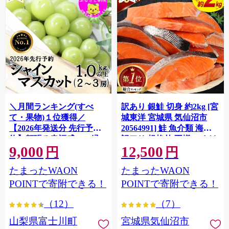
＼月間ランキング(すべ
訳あり 銀鮭 切身 約2kg [宮
て・果物)１位獲得／
城東洋 宮城県 気仙沼市
【2026年発送分 先行予
20564991] 鮭 魚介類 海鮮
約】頬張る幸福感 〜緑の
訳アリ 規格外 不揃い さけ
9,000
12,500
宝石・ シャインマスカッ
サケ 鮭切身 シャケ 切り身
円
円
ト 〜 １ｋｇ以上（２〜３
冷凍 家庭用 おかず 弁当 支
たまったWAON
たまったWAON
房） フルーツ 山梨県産 果
援 サーモン 銀鮭切り身 魚
物 くだもの シャイン マス
わけあり
POINTで寄附できる！
POINTで寄附できる！
カット ぶどう ブドウ 葡萄
（12）
（7）
大粒 種なし 先行予約 富士
川町 10000円 一万円 9000
山梨県富士川町
宮城県気仙沼市
円 九千円