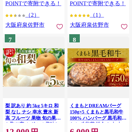
POINTで寄附できる！
POINTで寄附できる！
（2）
（1）
大阪府泉佐野市
大阪府泉佐野市
7
8
梨 訳あり 約 5kg 5キロ 和
くまもとDREAMバーグ
梨 なし ナシ 幸水 豊水 新
150g×5 くまもと黒毛和牛
高 フルーツ 果物 旬の果物
100% ハンバーグ 黒毛和牛
お取り寄せ グルメ 美味し
おかず 惣菜 洋食 お肉 肉
12,000
6,000
い 甘い 人気 おすすめ 吉川
牛肉 にく 冷凍 熊本県 八代