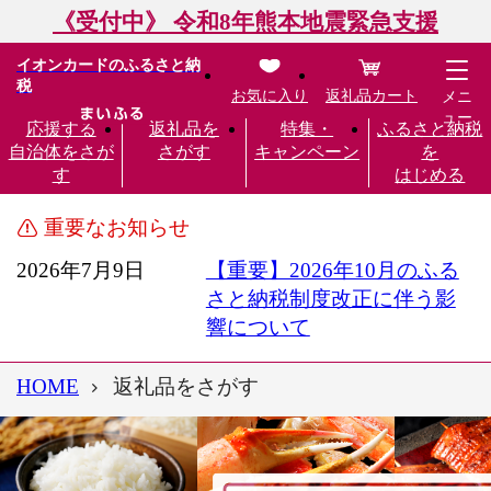
《受付中》 令和8年熊本地震緊急支援
イオンカードのふるさと納
税
お気に入り
返礼品カート
メニ
ュー
応援する
返礼品を
特集・
ふるさと納税
自治体をさが
さがす
キャンペーン
を
す
はじめる
重要なお知らせ
2026年7月9日
【重要】2026年10月のふる
さと納税制度改正に伴う影
響について
HOME
返礼品をさがす