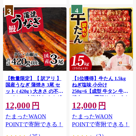
3
4
【数量限定】【 訳アリ 】
【1位獲得】牛たん 1.5kg
国産うなぎ 蒲焼き 3尾 セ
ねぎ塩味 小分け
ット ( 420g ) 大きさ の不揃
250g×6【成型 牛タン 牛肉
い タレ・山椒付き ウナギ
焼肉 BBQ 薄切り ぎゅうた
12,000
12,000
鰻 ふぞろい 不揃い うな重
ん スライス 訳あり サイズ
円
円
ひつまぶし 人気 茨城 八千
不揃い】 G4721
たまったWAON
たまったWAON
代町 ふるさと納税 冷凍
[SF951ya]
POINTで寄附できる！
POINTで寄附できる！