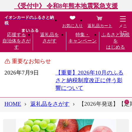
《受付中》 令和8年熊本地震緊急支援
イオンカードのふるさと納
税
お気に入り
返礼品カート
メニ
ュー
応援する
返礼品を
特集・
ふるさと納税
自治体をさが
さがす
キャンペーン
を
す
はじめる
重要なお知らせ
2026年7月9日
【重要】2026年10月のふる
さと納税制度改正に伴う影
響について
HOME
返礼品をさがす
【2026年発送】【定