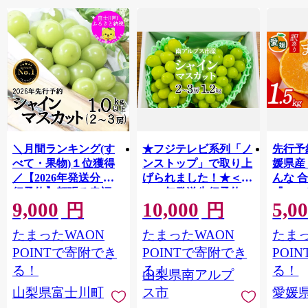
＼月間ランキング(す
★フジテレビ系列「ノ
先行予
べて・果物)１位獲得
ンストップ」で取り上
媛県産
／【2026年発送分 先
げられました！★＜
んな 合
行予約】頬張る幸福
2026年発送先行予約＞
『202
9,000
10,000
5,0
感 〜緑の宝石・ シ
南アルプス市産シャイ
出荷予
円
円
ャインマスカット 〜
ンマスカット1.2kg以
ご自宅
たまったWAON
たまったWAON
たまっ
１ｋｇ以上（２〜３
上（2～3房） クール
マドン
房） フルーツ 山梨県
便発送 ALPAG007
あり 
POINTで寄附でき
POINTで寄附でき
POI
産 果物 くだもの シャ
ツ 高級
る！
る！
る！
山梨県南アルプ
イン マスカット ぶど
産地直
山梨県富士川町
ス市
愛媛
う ブドウ 葡萄 大粒 種
レンジ
なし 先行予約 富士川
県 西