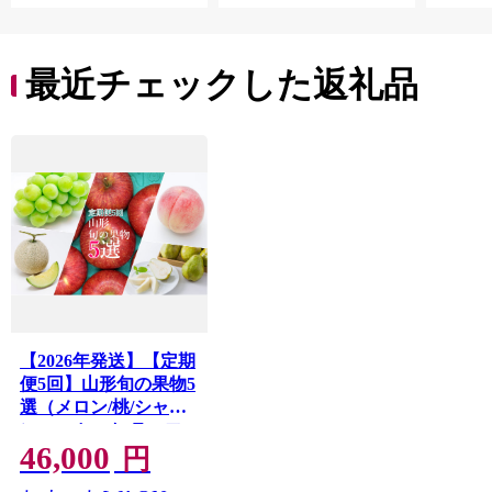
町 10000円 一万円
9000円 九千円
最近チェックした返礼品
【2026年発送】【定期
便5回】山形旬の果物5
選（メロン/桃/シャイ
ンマスカット/ラ・フ
46,000
ランス/りんご）
円
_H244(R8)